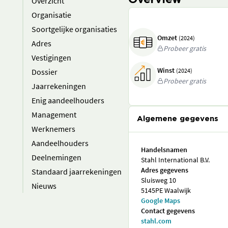
Overview
Overzicht
Organisatie
Soortgelijke organisaties
Omzet
(2024)
Adres
Probeer gratis
Vestigingen
Winst
Dossier
(2024)
Probeer gratis
Jaarrekeningen
Enig aandeelhouders
Management
Algemene gegevens
Werknemers
Aandeelhouders
Handelsnamen
Deelnemingen
Stahl International B.V.
Adres gegevens
Standaard jaarrekeningen
Sluisweg 10
Nieuws
5145PE Waalwijk
Google Maps
Contact gegevens
stahl.com