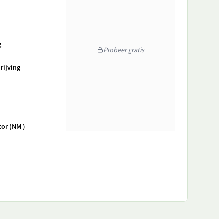
g
Probeer gratis
rijving
tor (NMI)