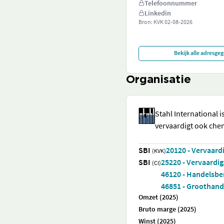
Telefoonnummer
Linkedin
Bron: KVK
02-08-2026
Bekijk alle adresge
Organisatie
Stahl International i
vervaardigt ook chem
SBI
20120 - Vervaard
(KVK)
SBI
25220 - Vervaardig
(CI)
46120 - Handelsbe
46851 - Groothande
Omzet (2025)
Bruto marge (2025)
Winst (2025)