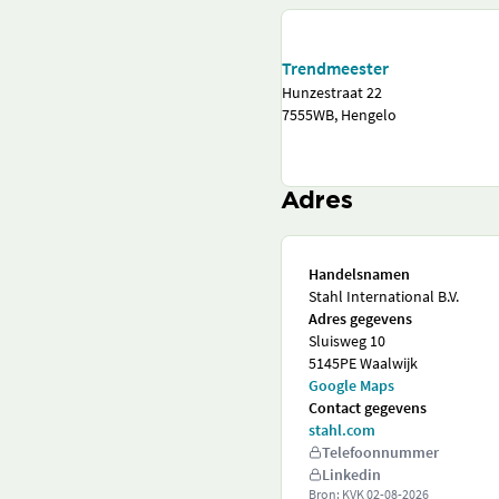
Trendmeester
Hunzestraat 22
7555WB, Hengelo
Adres
Handelsnamen
Stahl International B.V.
Adres gegevens
Sluisweg 10
5145PE Waalwijk
Google Maps
Contact gegevens
stahl.com
Telefoonnummer
Linkedin
Bron: KVK
02-08-2026