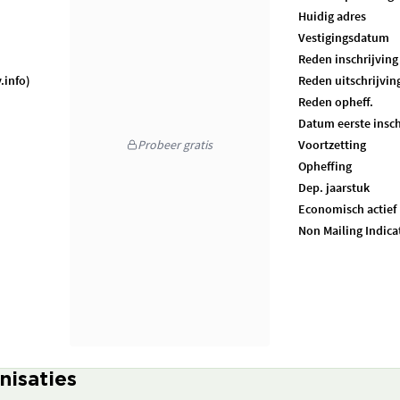
Huidig adres
Vestigingsdatum
Reden inschrijving
.info)
Reden uitschrijvin
Reden opheff.
Datum eerste insch
Probeer gratis
Voortzetting
Opheffing
Dep. jaarstuk
Economisch actief
Non Mailing Indica
nisaties