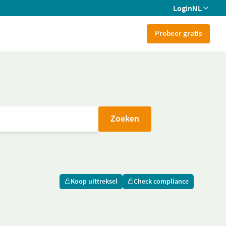
Login
NL
Probeer gratis
Zoeken
Koop uittreksel
Check compliance