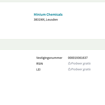
Minium Chemicals
3831WX, Leusden
Vestigingsnummer
000019361637
Probeer gratis
RSIN
Probeer gratis
LEI