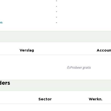
-
-
-
-
en
-
Verslag
Accoun
Probeer gratis
ders
Sector
Werkn.