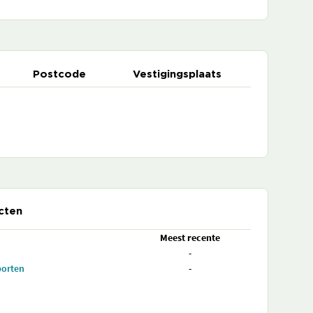
Postcode
Vestigingsplaats
cten
Meest recente
-
porten
-