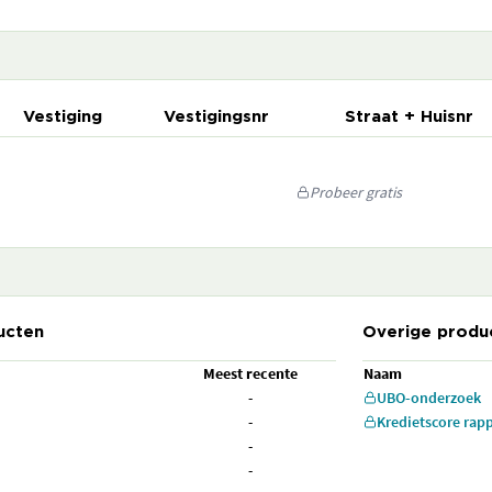
Vestiging
Vestigingsnr
Straat + Huisnr
Probeer gratis
ucten
Overige produ
Meest recente
Naam
-
UBO-onderzoek
-
Kredietscore rap
-
-