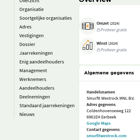
Overview
Overzicht
Organisatie
Soortgelijke organisaties
Omzet
(2024)
Adres
Probeer gratis
Vestigingen
Winst
Dossier
(2024)
Probeer gratis
Jaarrekeningen
Enig aandeelhouders
Management
Algemene gegevens
Werknemers
Aandeelhouders
Handelsnamen
Deelnemingen
Smurfit Westrock MNL B.V.
Adres gegevens
Standaard jaarrekeningen
Coldenhovenseweg 122
Nieuws
6961EH Eerbeek
Google Maps
Contact gegevens
smurfitwestrock.com