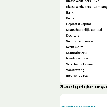
Klasse werk. pers. (KVK)
Klasse werk. pers. (Company
Bank
Beurs
Geplaatst kapitaal
Maatschappelijk kapitaal
Dochters
Vennootsch. naam
Rechtsvorm
Statutaire zetel
Handelsnamen
Verv. handelsnamen
Voortzetting
Insolventie reg.
Soortgelijke orga
DS Smith De Hoop B.V.