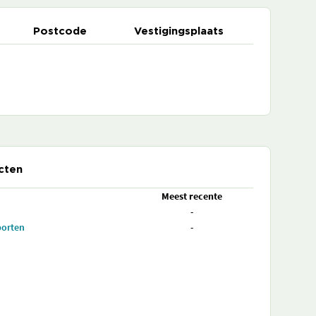
Postcode
Vestigingsplaats
cten
Meest recente
-
porten
-