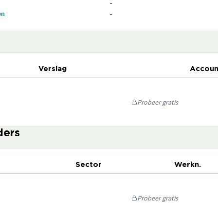
-
en
-
Verslag
Accoun
Probeer gratis
ders
Sector
Werkn.
Probeer gratis