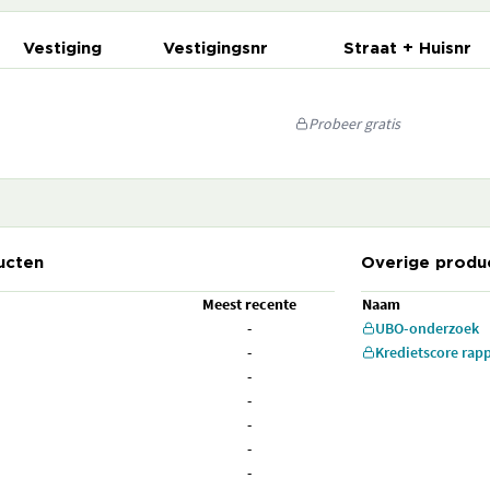
Vestiging
Vestigingsnr
Straat + Huisnr
Probeer gratis
ucten
Overige produ
Meest recente
Naam
-
UBO-onderzoek
-
Kredietscore rap
-
-
-
-
-