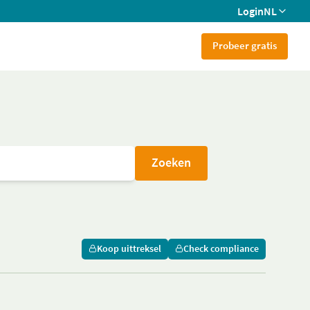
Login
NL
Probeer gratis
Zoeken
Koop uittreksel
Check compliance