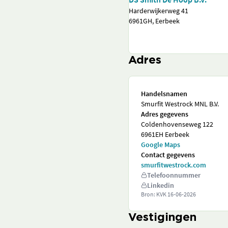
Harderwijkerweg 41
6961GH, Eerbeek
Adres
Handelsnamen
Smurfit Westrock MNL B.V.
Adres gegevens
Coldenhovenseweg 122
6961EH Eerbeek
Google Maps
Contact gegevens
smurfitwestrock.com
Telefoonnummer
Linkedin
Bron: KVK
16-06-2026
Vestigingen