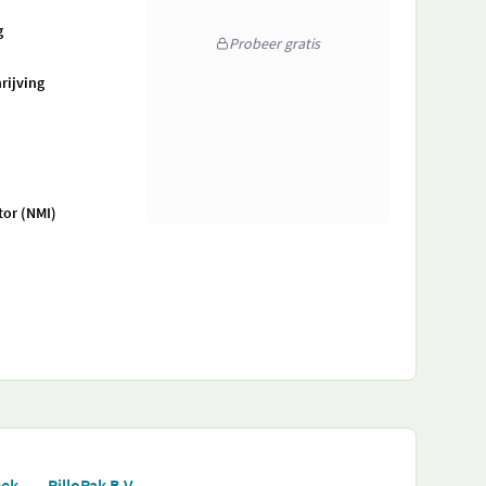
g
Probeer gratis
rijving
tor (NMI)
eek
PilloPak B.V.