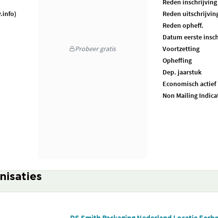
Reden inschrijving
.info)
Reden uitschrijvin
Reden opheff.
Datum eerste insch
Probeer gratis
Voortzetting
Opheffing
Dep. jaarstuk
Economisch actief
Non Mailing Indica
nisaties
DS Smith Packaging Nederland Locatie Eerb