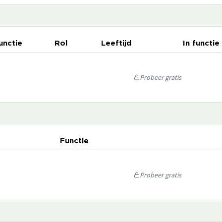
unctie
Rol
Leeftijd
In functie
Probeer gratis
Functie
Probeer gratis