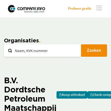
Probeer gratis
Organisaties
Zoeken
B.V.
Dordtsche
Koop uittreksel
Check comp
Petroleum
Maatschappij