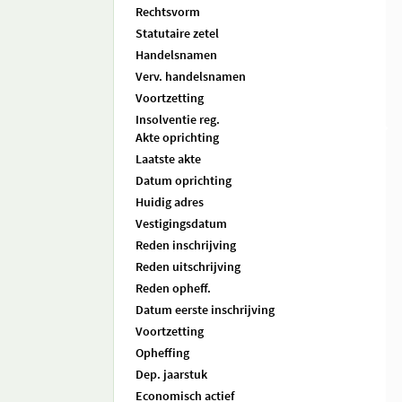
Rechtsvorm
Statutaire zetel
Handelsnamen
Verv. handelsnamen
Voortzetting
Insolventie reg.
Akte oprichting
Laatste akte
Datum oprichting
Huidig adres
Vestigingsdatum
Reden inschrijving
Reden uitschrijving
Reden opheff.
Datum eerste inschrijving
Voortzetting
Opheffing
Dep. jaarstuk
Economisch actief