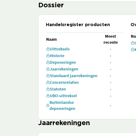
Dossier
Handelsregister producten
Ov
Meest
N
Naam
recente
Uittreksels
-
Historie
-
Deponeringen
-
Jaarrekeningen
-
Standaard jaarrekeningen
-
Concernrelaties
-
Statuten
-
UBO-uittreksel
-
Buitenlandse
-
deponeringen
Jaarrekeningen