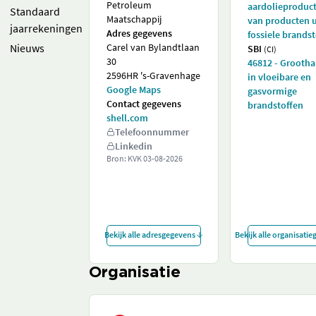
Petroleum
aardolieproduc
Standaard
Maatschappij
van producten u
jaarrekeningen
Adres gegevens
fossiele brands
Nieuws
Carel van Bylandtlaan
SBI
(CI)
30
46812 - Grooth
2596HR 's-Gravenhage
in vloeibare en
Google Maps
gasvormige
Contact gegevens
brandstoffen
shell.com
Telefoonnummer
Linkedin
Bron: KVK
03-08-2026
Bekijk alle adresgegevens
Bekijk alle organisati
Organisatie