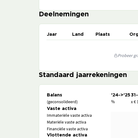
Deelnemingen
Jaar
Land
Plaats
Org
Probeer gra
Standaard jaarrekeningen
Balans
'24->'25
31
(geconsolideerd)
%
x € 
Vaste activa
Immateriële vaste activa
Materiële vaste activa
Financiële vaste activa
Vlottende activa