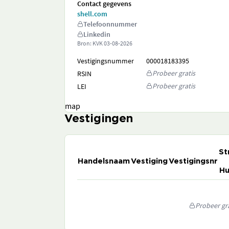
Contact gegevens
shell.com
Telefoonnummer
Linkedin
Bron: KVK
03-08-2026
Vestigingsnummer
000018183395
Probeer gratis
RSIN
Probeer gratis
LEI
map
Vestigingen
St
Handelsnaam
Vestiging
Vestigingsnr
Hu
Probeer gra