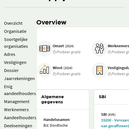
Overview
Overzicht
Organisatie
Soortgelijke
organisaties
Omzet
Werknemer
(2024)
Probeer gratis
Probeer gr
Adres
Vestigingen
Winst
Vestigings
(2024)
Dossier
Probeer gratis
Probeer gr
Jaarrekeningen
Enig
aandeelhouders
Algemene
SBI
Management
gegevens
Werknemers
SBI
(KVK)
Aandeelhouders
Handelsnamen
19200 - Vervaar
Deelnemingen
B.V. Dordtsche
van geraffineer