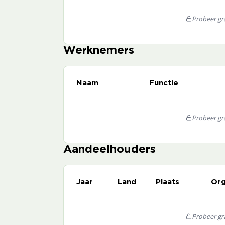
Probeer gra
Werknemers
Naam
Functie
Probeer gra
Aandeelhouders
Jaar
Land
Plaats
Org
Probeer gra