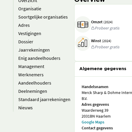
Overview
Overzicht
Organisatie
Soortgelijke organisaties
Omzet
(2024)
Adres
Probeer gratis
Vestigingen
Winst
Dossier
(2024)
Probeer gratis
Jaarrekeningen
Enig aandeelhouders
Management
Algemene gegevens
Werknemers
Aandeelhouders
Handelsnamen
Deelnemingen
Merck Sharp & Dohme Interna
B.V.
Standaard jaarrekeningen
Adres gegevens
Nieuws
Waarderweg 39
2031BN Haarlem
Google Maps
Contact gegevens