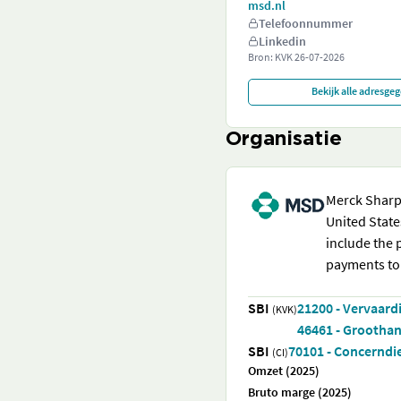
msd.nl
Telefoonnummer
Linkedin
Bron: KVK
26-07-2026
Bekijk alle adresge
Organisatie
Merck Sharp 
United State
include the 
payments to 
SBI
21200 - Vervaard
(KVK)
46461 - Groothan
SBI
70101 - Concerndi
(CI)
Omzet (2025)
Bruto marge (2025)