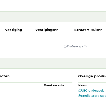
Vestiging
Vestigingsnr
Straat + Huisnr
Probeer gratis
ucten
Overige produ
Meest recente
Naam
-
UBO-onderzoek
-
Kredietscore rap
-