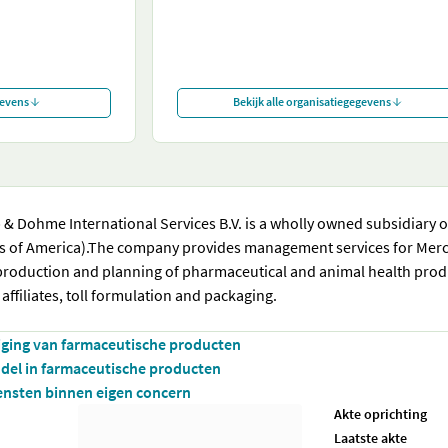
gevens
Bekijk alle organisatiegegevens
& Dohme International Services B.V. is a wholly owned subsidiary of
s of America).The company provides management services for Merck & 
production and planning of pharmaceutical and animal health produc
affiliates, toll formulation and packaging.
iging van farmaceutische producten
del in farmaceutische producten
ensten binnen eigen concern
Akte oprichting
Laatste akte