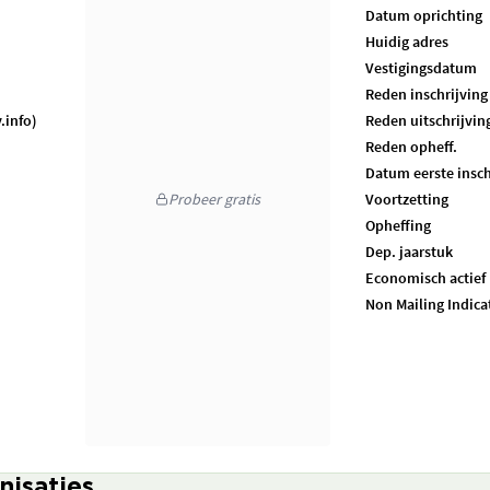
Datum oprichting
Huidig adres
Vestigingsdatum
Reden inschrijving
.info)
Reden uitschrijvin
Reden opheff.
Datum eerste insch
Probeer gratis
Voortzetting
Opheffing
Dep. jaarstuk
Economisch actief
Non Mailing Indica
nisaties