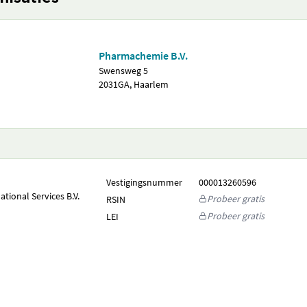
Pharmachemie B.V.
Swensweg 5
2031GA, Haarlem
Vestigingsnummer
000013260596
ional Services B.V.
Probeer gratis
RSIN
Probeer gratis
LEI