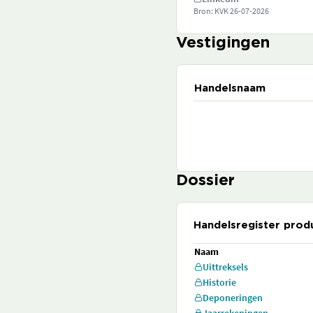
Bron: KVK
26-07-2026
Vestigingen
Handelsnaam
Dossier
Handelsregister prod
Naam
Uittreksels
Historie
Deponeringen