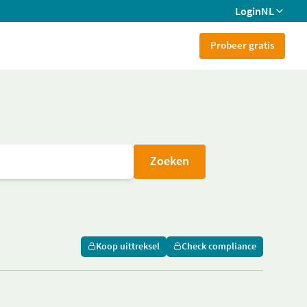
Login
NL
Probeer gratis
Zoeken
Koop uittreksel
Check compliance