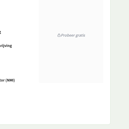
g
Probeer gratis
rijving
tor (NMI)