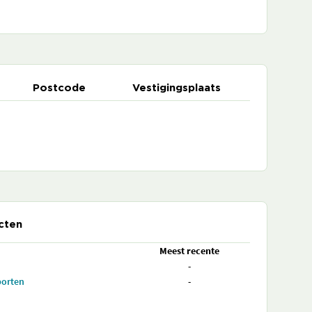
Postcode
Vestigingsplaats
cten
Meest recente
-
porten
-