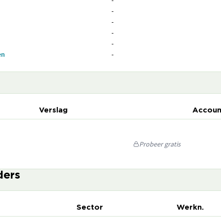
-
-
-
-
-
en
-
Verslag
Accoun
Probeer gratis
ders
Sector
Werkn.