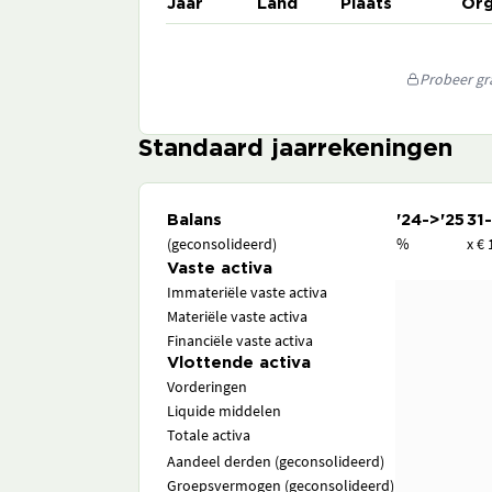
Jaar
Land
Plaats
Org
Probeer gra
Standaard jaarrekeningen
Balans
'24->'25
31
(geconsolideerd)
%
x € 
Vaste activa
Immateriële vaste activa
Materiële vaste activa
Financiële vaste activa
Vlottende activa
Vorderingen
Liquide middelen
Totale activa
Aandeel derden (geconsolideerd)
Groepsvermogen (geconsolideerd)