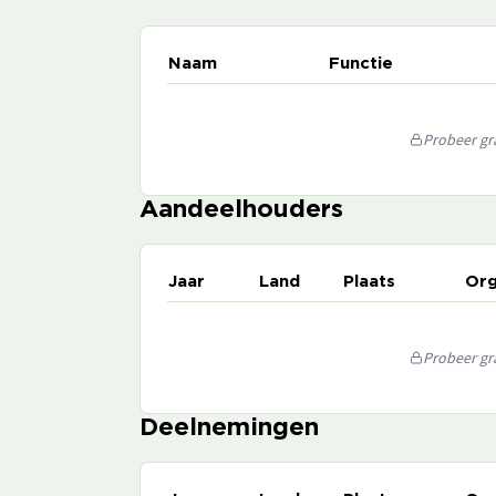
Naam
Functie
Probeer gra
Aandeelhouders
Jaar
Land
Plaats
Org
Probeer gra
Deelnemingen