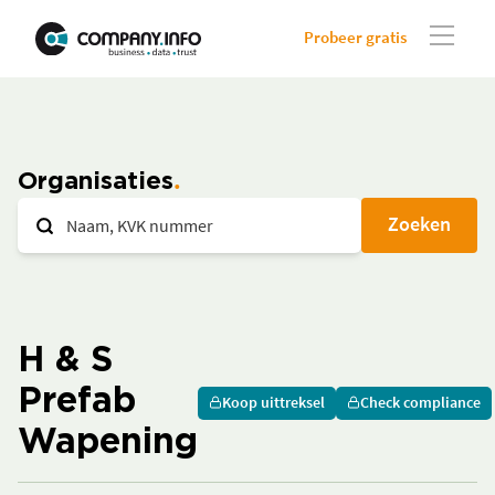
Probeer gratis
Organisaties
Zoeken
H & S
Prefab
Koop uittreksel
Check compliance
Wapening