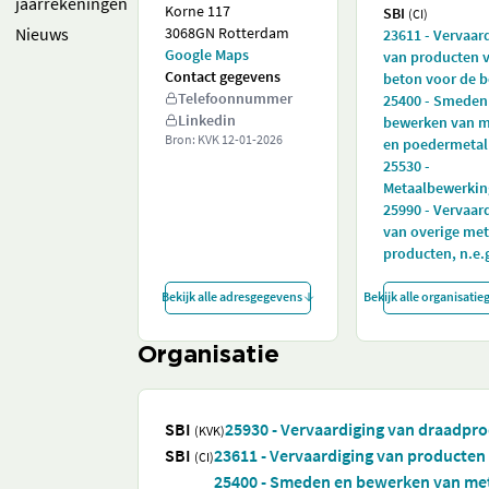
jaarrekeningen
Korne 117
SBI
(CI)
Nieuws
3068GN Rotterdam
23611 - Vervaar
Google Maps
van producten 
Contact gegevens
beton voor de 
Telefoonnummer
25400 - Smeden
Linkedin
bewerken van m
Bron: KVK
12-01-2026
en poedermetal
25530 -
Metaalbewerkin
25990 - Vervaar
van overige me
producten, n.e.
Bekijk alle adresgegevens
Bekijk alle organisati
Organisatie
SBI
25930 - Vervaardiging van draadpro
(KVK)
SBI
23611 - Vervaardiging van producte
(CI)
25400 - Smeden en bewerken van met