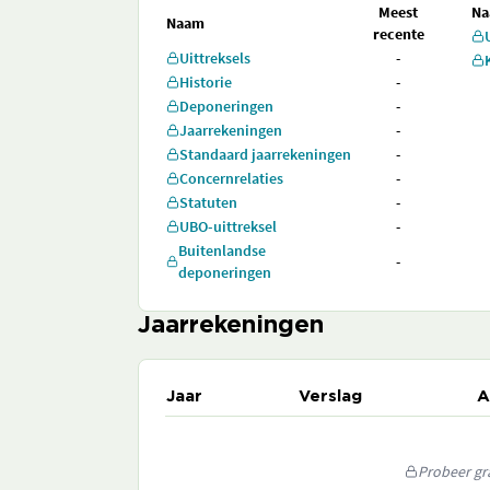
Meest
N
Naam
recente
Uittreksels
-
Historie
-
Deponeringen
-
Jaarrekeningen
-
Standaard jaarrekeningen
-
Concernrelaties
-
Statuten
-
UBO-uittreksel
-
Buitenlandse
-
deponeringen
Jaarrekeningen
Jaar
Verslag
A
Probeer gra