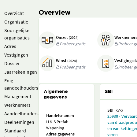
Overview
Overzicht
Organisatie
Soortgelijke
organisaties
Omzet
Werknemer
(2024)
Probeer gratis
Probeer gr
Adres
Vestigingen
Winst
Vestigings
(2024)
Dossier
Probeer gratis
Probeer gr
Jaarrekeningen
Enig
aandeelhouders
Algemene
SBI
Management
gegevens
Werknemers
SBI
(KVK)
Aandeelhouders
Handelsnamen
25930 - Vervaar
Deelnemingen
H & S Prefab
van draadprodu
Wapening
en van kettinge
Standaard
Adres gegevens
veren