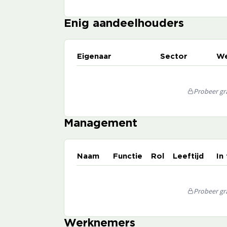
Enig aandeelhouders
Eigenaar
Sector
We
Probeer gra
Management
Naam
Functie
Rol
Leeftijd
In
Probeer gra
Werknemers