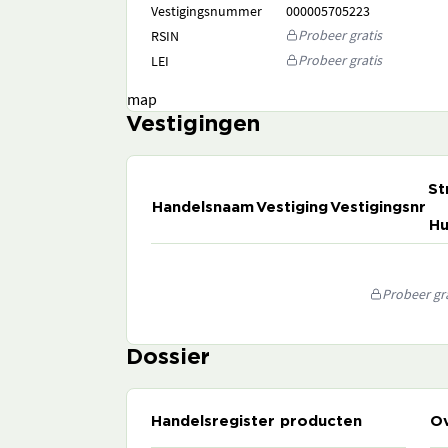
Vestigingsnummer
000005705223
Probeer gratis
RSIN
Probeer gratis
LEI
map
Vestigingen
St
Handelsnaam
Vestiging
Vestigingsnr
Hu
Probeer gra
Dossier
Handelsregister producten
Ov