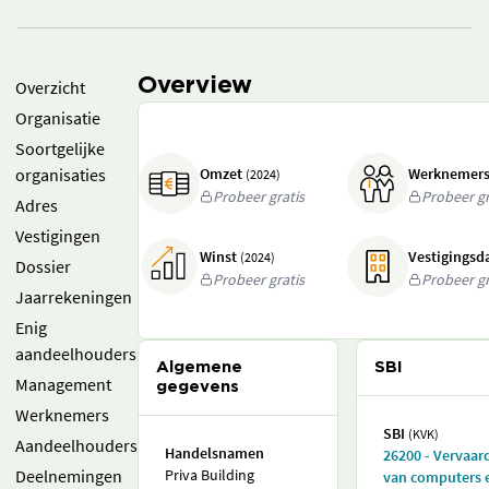
Overview
Overzicht
Organisatie
Soortgelijke
organisaties
Omzet
Werknemer
(2024)
Probeer gratis
Probeer gr
Adres
Vestigingen
Winst
Vestigings
(2024)
Dossier
Probeer gratis
Probeer gr
Jaarrekeningen
Enig
aandeelhouders
Algemene
SBI
Management
gegevens
Werknemers
SBI
(KVK)
Aandeelhouders
Handelsnamen
26200 - Vervaar
Deelnemingen
Priva Building
van computers 