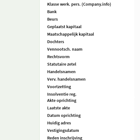
Klasse werk. pers. (Company.info)
Bank
Beurs
Geplaatst kapitaal
Maatschappelijk kapitaal
Dochters
Vennootsch. naam
Rechtsvorm
Statutaire zetel
Handelsnamen
Verv. handelsnamen
Voortzetting
Insolventie reg.
Akte oprichting
Laatste akte
Datum oprichting
Huidig adres
Vestigingsdatum
Reden inschrijving