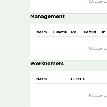
Probeer gra
Management
Naam
Functie
Rol
Leeftijd
In
Probeer gra
Werknemers
Naam
Functie
Probeer gra