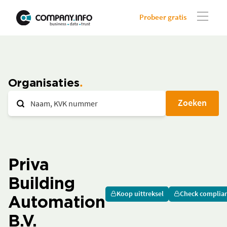
Probeer gratis
Organisaties
Zoeken
Priva
Building
Koop uittreksel
Check complia
Automation
B.V.