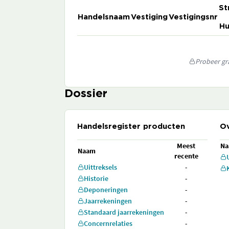
St
Handelsnaam
Vestiging
Vestigingsnr
Hu
Probeer gra
Dossier
Handelsregister producten
Ov
Meest
N
Naam
recente
Uittreksels
-
Historie
-
Deponeringen
-
Jaarrekeningen
-
Standaard jaarrekeningen
-
Concernrelaties
-