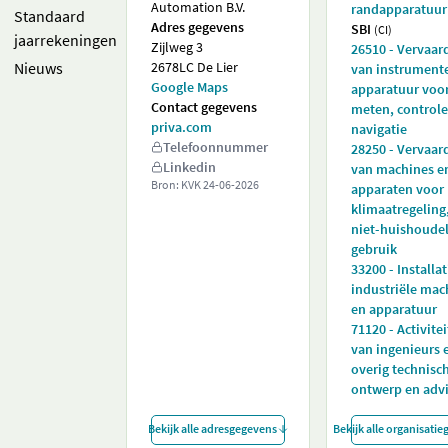
Automation B.V.
randapparatuur
Standaard
Adres gegevens
SBI
(CI)
jaarrekeningen
Zijlweg 3
26510 - Vervaar
Nieuws
2678LC De Lier
van instrument
Google Maps
apparatuur voo
Contact gegevens
meten, controle
priva.com
navigatie
Telefoonnummer
28250 - Vervaar
Linkedin
van machines e
Bron: KVK
24-06-2026
apparaten voor
klimaatregeling
niet-huishoudel
gebruik
33200 - Installa
industriële mac
en apparatuur
71120 - Activite
van ingenieurs 
overig technisc
ontwerp en adv
Bekijk alle adresgegevens
Bekijk alle organisati