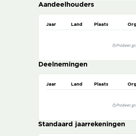
Aandeelhouders
Jaar
Land
Plaats
Org
Probeer gra
Deelnemingen
Jaar
Land
Plaats
Org
Probeer gra
Standaard jaarrekeningen