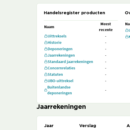
Handelsregister producten
Ov
Meest
N
Naam
recente
Uittreksels
-
Historie
-
Deponeringen
-
Jaarrekeningen
-
Standaard jaarrekeningen
-
Concernrelaties
-
Statuten
-
UBO-uittreksel
-
Buitenlandse
-
deponeringen
Jaarrekeningen
Jaar
Verslag
A