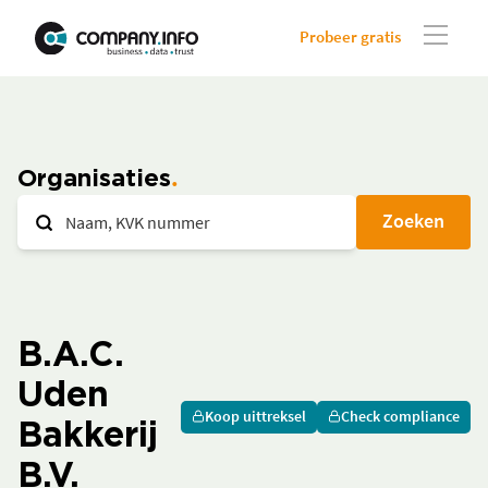
Probeer gratis
Organisaties
Zoeken
B.A.C.
Uden
Koop uittreksel
Check compliance
Bakkerij
B.V.