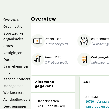
Overview
Overzicht
Organisatie
Soortgelijke
organisaties
Omzet
Werknemer
(2024)
Probeer gratis
Probeer gr
Adres
Vestigingen
Winst
Vestigings
(2024)
Dossier
Probeer gratis
Probeer gr
Jaarrekeningen
Enig
aandeelhouders
Algemene
SBI
Management
gegevens
Werknemers
SBI
(KVK)
Aandeelhouders
Handelsnamen
10710 - Vervaar
Deelnemingen
B.A.C. Uden Bakkerij
van brood en ve