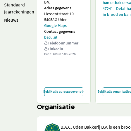
B.V.
banketbakkers
Standaard
Adres gegevens
47241 - Detailh
jaarrekeningen
Liessentstraat 10
in brood en ban
Nieuws
5405AG Uden
Google Maps
Contact gegevens
bacu.nl
Telefoonnummer
Linkedin
Bron: KVK
07-08-2026
Bekijk alle adresgegevens
Bekijk alle organisati
Organisatie
B.A.C. Uden Bakkerij B.V. is een bro