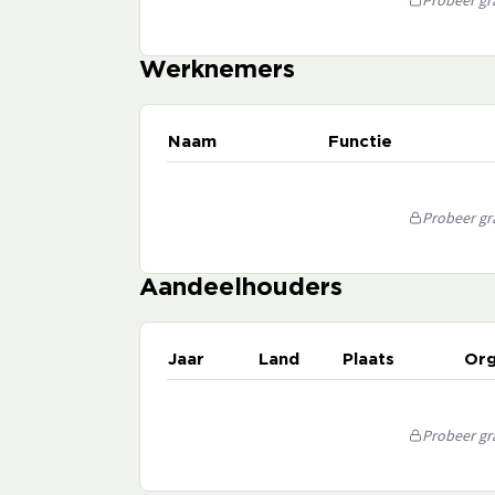
Probeer gra
Werknemers
Naam
Functie
Probeer gra
Aandeelhouders
Jaar
Land
Plaats
Org
Probeer gra