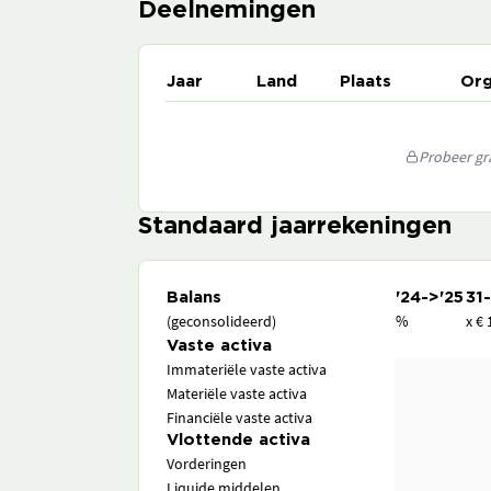
Deelnemingen
Jaar
Land
Plaats
Org
Probeer gra
Standaard jaarrekeningen
Balans
'24->'25
31
(geconsolideerd)
%
x € 
Vaste activa
Immateriële vaste activa
Materiële vaste activa
Financiële vaste activa
Vlottende activa
Vorderingen
Liquide middelen