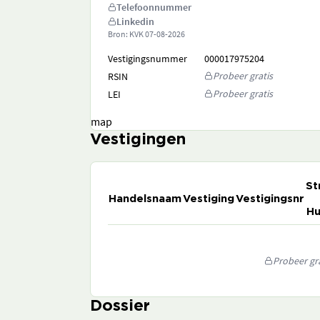
Telefoonnummer
Linkedin
Bron: KVK
07-08-2026
Vestigingsnummer
000017975204
Probeer gratis
RSIN
Probeer gratis
LEI
map
Vestigingen
St
Handelsnaam
Vestiging
Vestigingsnr
Hu
Probeer gra
Dossier