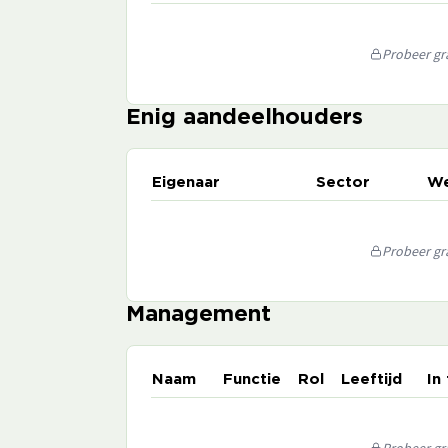
Probeer gra
Enig aandeelhouders
Eigenaar
Sector
We
Probeer gra
Management
Naam
Functie
Rol
Leeftijd
In