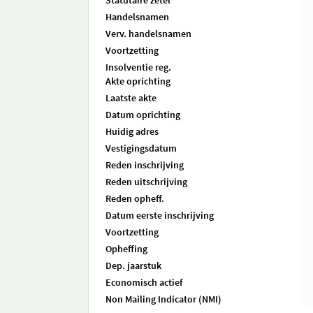
Statutaire zetel
Handelsnamen
Verv. handelsnamen
Voortzetting
Insolventie reg.
Akte oprichting
Laatste akte
Datum oprichting
Huidig adres
Vestigingsdatum
Reden inschrijving
Reden uitschrijving
Reden opheff.
Datum eerste inschrijving
Voortzetting
Opheffing
Dep. jaarstuk
Economisch actief
Non Mailing Indicator (NMI)