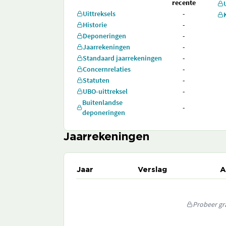
recente
Uittreksels
-
Historie
-
Deponeringen
-
Jaarrekeningen
-
Standaard jaarrekeningen
-
Concernrelaties
-
Statuten
-
UBO-uittreksel
-
Buitenlandse
-
deponeringen
Jaarrekeningen
Jaar
Verslag
A
Probeer gra