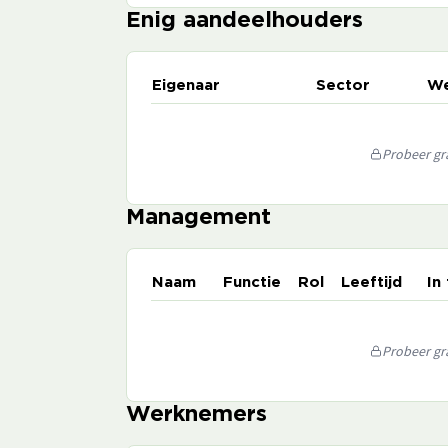
Enig aandeelhouders
Eigenaar
Sector
We
Probeer gra
Management
Naam
Functie
Rol
Leeftijd
In
Probeer gra
Werknemers