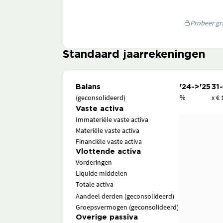
Probeer gra
Standaard jaarrekeningen
Balans
'24->'25
31
(geconsolideerd)
%
x € 
Vaste activa
Immateriële vaste activa
Materiële vaste activa
Financiële vaste activa
Vlottende activa
Vorderingen
Liquide middelen
Totale activa
Aandeel derden (geconsolideerd)
Groepsvermogen (geconsolideerd)
Overige passiva