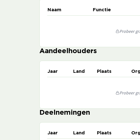
Naam
Functie
Probeer gra
Aandeelhouders
Jaar
Land
Plaats
Org
Probeer gra
Deelnemingen
Jaar
Land
Plaats
Org