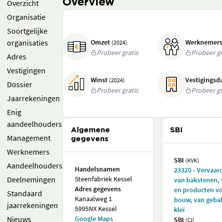
Overview
Overzicht
Organisatie
Soortgelijke
organisaties
Omzet
Werknemer
(2024)
Probeer gratis
Probeer gr
Adres
Vestigingen
Winst
Vestigings
(2024)
Dossier
Probeer gratis
Probeer gr
Jaarrekeningen
Enig
aandeelhouders
Algemene
SBI
Management
gegevens
Werknemers
SBI
(KVK)
Aandeelhouders
Handelsnamen
23320 - Vervaar
Deelnemingen
Steenfabriek Kessel
van bakstenen, 
Adres gegevens
en producten v
Standaard
Kanaalweg 1
bouw, van geba
jaarrekeningen
5995NX Kessel
klei
Nieuws
Google Maps
SBI
(CI)