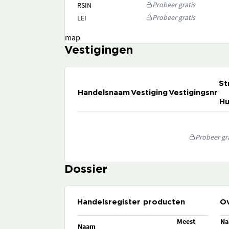
Probeer gratis
RSIN
Probeer gratis
LEI
map
Vestigingen
St
Handelsnaam
Vestiging
Vestigingsnr
Hu
Probeer gra
Dossier
Handelsregister producten
Ov
Meest
N
Naam