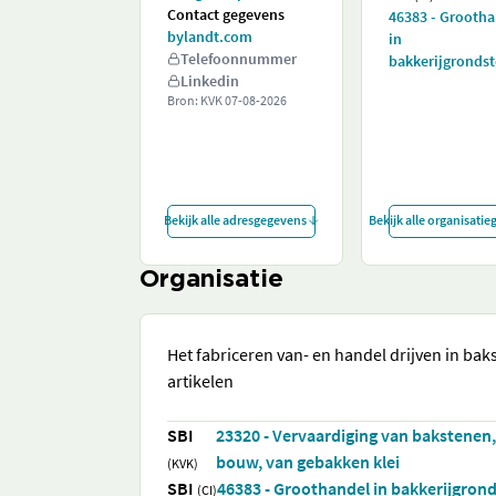
Contact gegevens
46383 - Grooth
bylandt.com
in
Telefoonnummer
bakkerijgrondst
Linkedin
Bron: KVK
07-08-2026
Bekijk alle adresgegevens
Bekijk alle organisati
Organisatie
Het fabriceren van- en handel drijven in ba
artikelen
SBI
23320 - Vervaardiging van bakstenen,
bouw, van gebakken klei
(KVK)
SBI
46383 - Groothandel in bakkerijgron
(CI)