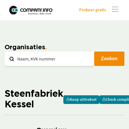
Probeer gratis
Organisaties
Zoeken
Steenfabriek
Koop uittreksel
Check compl
Kessel