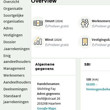
Overview
Overzicht
Organisatie
Soortgelijke
organisaties
Omzet
Werknemer
(2024)
Probeer gratis
Probeer gr
Adres
Vestigingen
Winst
Vestigings
(2024)
Dossier
Probeer gratis
Probeer gr
Jaarrekeningen
Enig
aandeelhouders
Algemene
SBI
Management
gegevens
Werknemers
SBI
(KVK)
Aandeelhouders
Handelsnamen
66300 -
Deelnemingen
Stichting Fay
Vermogensbehe
Adres gegevens
Standaard
Hofdijkstraat 26
jaarrekeningen
2032XB Haarlem
Google Maps