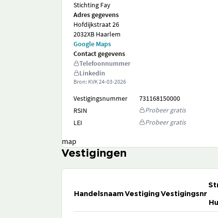
Stichting Fay
Adres gegevens
Hofdijkstraat 26
2032XB Haarlem
Google Maps
Contact gegevens
Telefoonnummer
Linkedin
Bron: KVK
24-03-2026
Vestigingsnummer
731168150000
Probeer gratis
RSIN
Probeer gratis
LEI
map
Vestigingen
St
Handelsnaam
Vestiging
Vestigingsnr
Hu