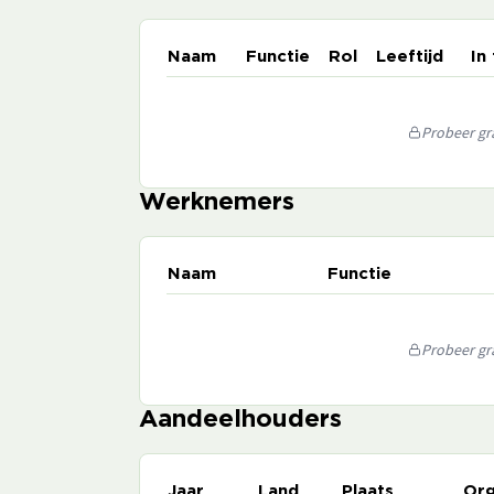
Naam
Functie
Rol
Leeftijd
In
Probeer gra
Werknemers
Naam
Functie
Probeer gra
Aandeelhouders
Jaar
Land
Plaats
Org