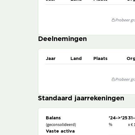
Probeer gra
Deelnemingen
Jaar
Land
Plaats
Org
Probeer gra
Standaard jaarrekeningen
Balans
'24->'25
31
(geconsolideerd)
%
x € 
Vaste activa