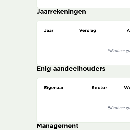
Jaarrekeningen
Jaar
Verslag
A
Probeer gra
Enig aandeelhouders
Eigenaar
Sector
We
Probeer gra
Management