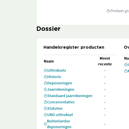
Probeer gra
Dossier
Handelsregister producten
Ov
Meest
N
Naam
recente
Uittreksels
-
Historie
-
Deponeringen
-
Jaarrekeningen
-
Standaard jaarrekeningen
-
Concernrelaties
-
Statuten
-
UBO-uittreksel
-
Buitenlandse
-
deponeringen