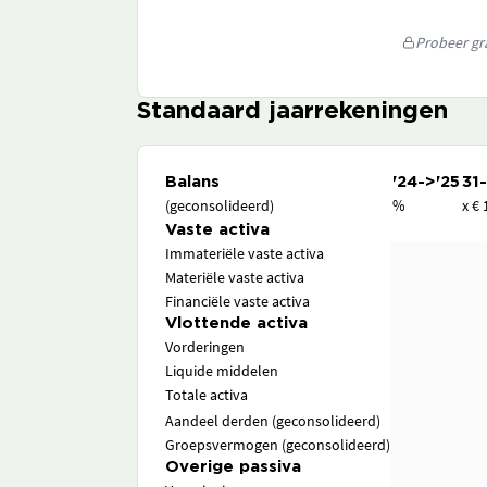
Probeer gra
Standaard jaarrekeningen
Balans
'24->'25
31
(geconsolideerd)
%
x € 
Vaste activa
Immateriële vaste activa
Materiële vaste activa
Financiële vaste activa
Vlottende activa
Vorderingen
Liquide middelen
Totale activa
Aandeel derden (geconsolideerd)
Groepsvermogen (geconsolideerd)
Overige passiva