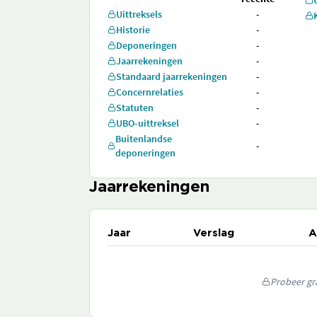
Uittreksels
-
Historie
-
Deponeringen
-
Jaarrekeningen
-
Standaard jaarrekeningen
-
Concernrelaties
-
Statuten
-
UBO-uittreksel
-
Buitenlandse
-
deponeringen
Jaarrekeningen
Jaar
Verslag
A
Probeer gra