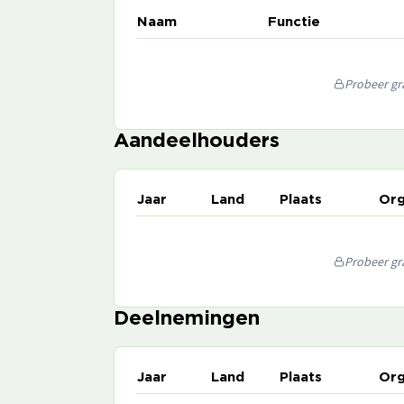
Naam
Functie
Probeer gra
Aandeelhouders
Jaar
Land
Plaats
Org
Probeer gra
Deelnemingen
Jaar
Land
Plaats
Org