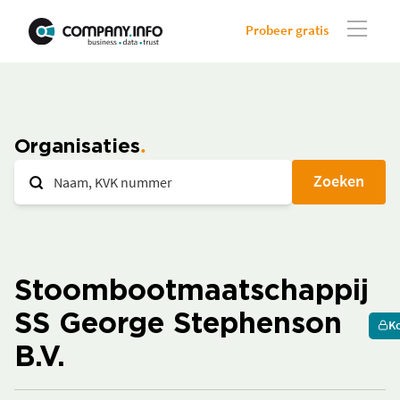
Probeer gratis
Organisaties
Zoeken
Stoombootmaatschappij
SS George Stephenson
Ko
B.V.