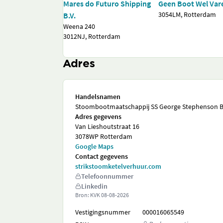
Mares do Futuro Shipping
Geen Boot Wel Var
3054LM, Rotterdam
B.V.
Weena 240
3012NJ, Rotterdam
Adres
Handelsnamen
Stoombootmaatschappij SS George Stephenson B.
Adres gegevens
Van Lieshoutstraat 16
3078WP Rotterdam
Google Maps
Contact gegevens
strikstoomketelverhuur.com
Telefoonnummer
Linkedin
Bron: KVK
08-08-2026
Vestigingsnummer
000016065549