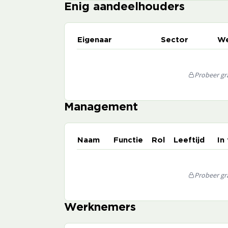
Enig aandeelhouders
Eigenaar
Sector
We
Probeer gra
Management
Naam
Functie
Rol
Leeftijd
In
Probeer gra
Werknemers