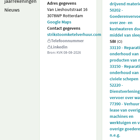
jaarrekeningen
Adres gegevens
drijvend materi
Nieuws
Van Lieshoutstraat 16
50202 -
3078WP Rotterdam
Goederenvervo
Google Maps
over zee- en
Contact gegevens
kustwateren do
strikstoomketelverhuur.com
middel van slee
Telefoonnummer
SBI
(CI)
Linkedin
33110 - Reparat
Bron: KVK
08-08-2026
onderhoud van
producten van 
33150 - Reparat
onderhoud van
civiele schepen
52220 -
Dienstverlening
vervoer over wa
77390 - Verhuur
lease van overi
machines en
werktuigen en 
overige goedere
n.e.g.