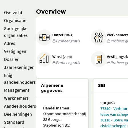
Overview
Overzicht
Organisatie
Soortgelijke
organisaties
Omzet
Werknemer
(2024)
Probeer gratis
Probeer gr
Adres
Vestigingen
Winst
Vestigings
(2024)
Dossier
Probeer gratis
Probeer gr
Jaarrekeningen
Enig
aandeelhouders
Algemene
SBI
Management
gegevens
Werknemers
SBI
(KVK)
Aandeelhouders
Handelsnamen
77340 - Verhuur
Deelnemingen
Stoombootmaatschappij
lease van schep
SS George
30110 - Bouw v
Standaard
Stephenson B.V.
civiele schepen