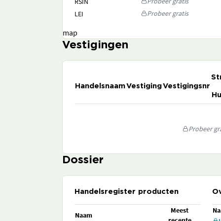
Probeer gratis
RSIN
Probeer gratis
LEI
map
Vestigingen
St
Handelsnaam
Vestiging
Vestigingsnr
Hu
Probeer gra
Dossier
Handelsregister producten
Ov
Meest
N
Naam
recente