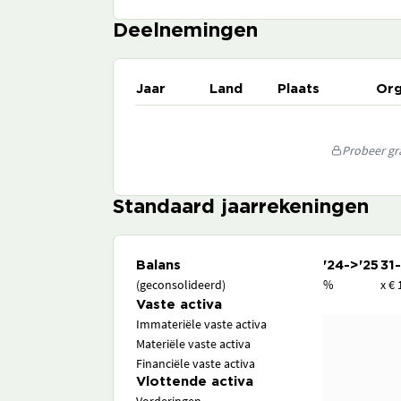
Deelnemingen
Jaar
Land
Plaats
Org
Probeer gra
Standaard jaarrekeningen
Balans
'24->'25
31
(geconsolideerd)
%
x € 
Vaste activa
Immateriële vaste activa
Materiële vaste activa
Financiële vaste activa
Vlottende activa