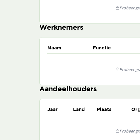
Probeer gra
Werknemers
Naam
Functie
Probeer gra
Aandeelhouders
Jaar
Land
Plaats
Org
Probeer gra