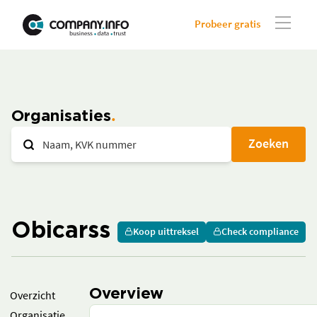
Probeer gratis
Organisaties
Zoeken
Obicarss
Koop uittreksel
Check compliance
Overview
Overzicht
Organisatie