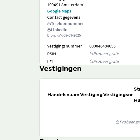
1094SJ Amsterdam
Google Maps
Contact gegevens
Telefoonnummer
Linkedin
Bron: KVK
08-09-2025
Vestigingsnummer
000046484655
Probeer gratis
RSIN
Probeer gratis
LEI
Vestigingen
St
Handelsnaam
Vestiging
Vestigingsnr
Hu
Probeer gra