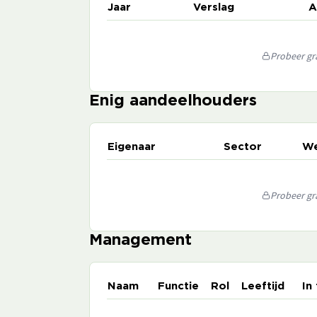
Jaar
Verslag
A
Probeer gra
Enig aandeelhouders
Eigenaar
Sector
We
Probeer gra
Management
Naam
Functie
Rol
Leeftijd
In