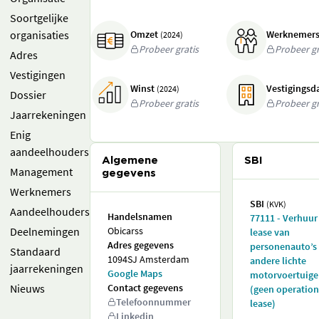
Soortgelijke
organisaties
Omzet
Werknemer
(2024)
Probeer gratis
Probeer gr
Adres
Vestigingen
Winst
Vestigings
(2024)
Dossier
Probeer gratis
Probeer gr
Jaarrekeningen
Enig
aandeelhouders
Algemene
SBI
Management
gegevens
Werknemers
SBI
(KVK)
Aandeelhouders
Handelsnamen
77111 - Verhuur
Deelnemingen
Obicarss
lease van
Adres gegevens
personenauto’s
Standaard
1094SJ Amsterdam
andere lichte
jaarrekeningen
Google Maps
motorvoertuig
Nieuws
Contact gegevens
(geen operation
Telefoonnummer
lease)
Linkedin