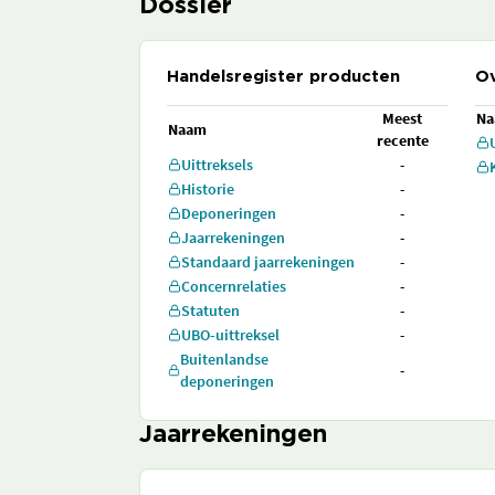
Dossier
Handelsregister producten
Ov
Meest
N
Naam
recente
Uittreksels
-
Historie
-
Deponeringen
-
Jaarrekeningen
-
Standaard jaarrekeningen
-
Concernrelaties
-
Statuten
-
UBO-uittreksel
-
Buitenlandse
-
deponeringen
Jaarrekeningen