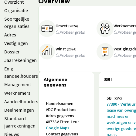
Overview
Overzicht
Organisatie
Soortgelijke
organisaties
Omzet
Werknemer
(2024)
Probeer gratis
Probeer gr
Adres
Vestigingen
Winst
Vestigings
(2024)
Dossier
Probeer gratis
Probeer gr
Jaarrekeningen
Enig
aandeelhouders
Algemene
SBI
Management
gegevens
Werknemers
SBI
(KVK)
Aandeelhouders
Handelsnamen
77390 - Verhuur
Deelnemingen
VDC Productions
lease van overi
Adres gegevens
machines en
Standaard
4873AV Etten-Leur
werktuigen en 
jaarrekeningen
Google Maps
overige goedere
Nieuws
Contact gegevens
n.e.g.