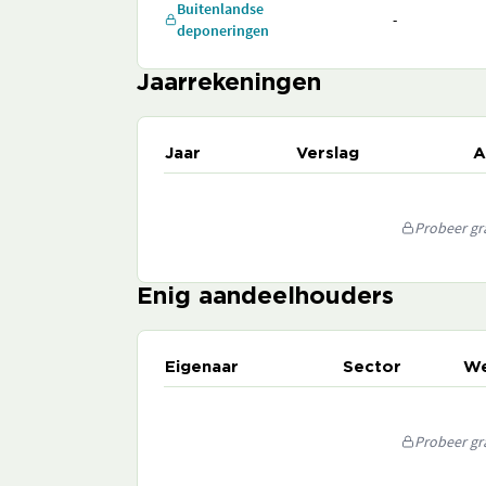
Buitenlandse
-
deponeringen
Jaarrekeningen
Jaar
Verslag
A
Probeer gra
Enig aandeelhouders
Eigenaar
Sector
We
Probeer gra