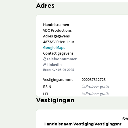
Adres
Handelsnamen
VDC Productions
Adres gegevens
4873AV Etten-Leur
Google Maps
Contact gegevens
Telefoonnummer
Linkedin
Bron: KVK
08-09-2025
Vestigingsnummer
000037312723
Probeer gratis
RSIN
Probeer gratis
LEI
Vestigingen
St
Handelsnaam
Vestiging
Vestigingsnr