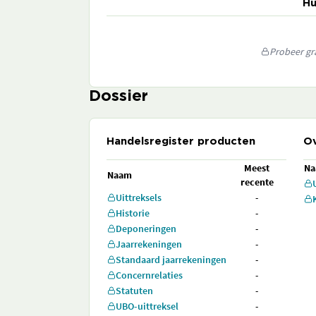
Hu
Probeer gra
Dossier
Handelsregister producten
Ov
Meest
N
Naam
recente
Uittreksels
-
Historie
-
Deponeringen
-
Jaarrekeningen
-
Standaard jaarrekeningen
-
Concernrelaties
-
Statuten
-
UBO-uittreksel
-