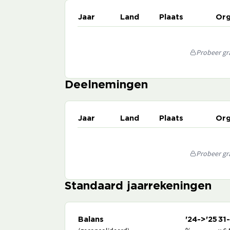
Jaar
Land
Plaats
Org
Probeer gra
Deelnemingen
Jaar
Land
Plaats
Org
Probeer gra
Standaard jaarrekeningen
Balans
'24->'25
31