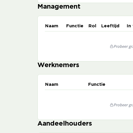
Management
Naam
Functie
Rol
Leeftijd
In
Probeer gra
Werknemers
Naam
Functie
Probeer gra
Aandeelhouders