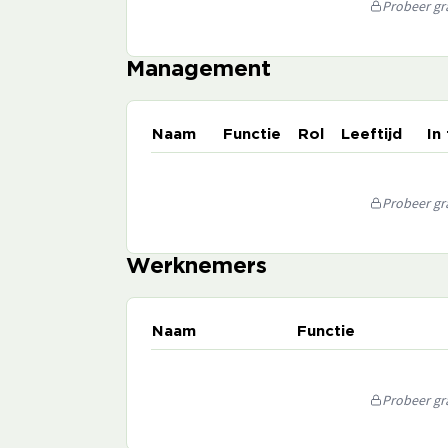
Probeer gra
Management
Naam
Functie
Rol
Leeftijd
In
Probeer gra
Werknemers
Naam
Functie
Probeer gra