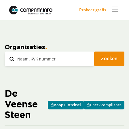
Probeer gratis
Organisaties
Zoeken
De
Veense
Koop uittreksel
Check compliance
Steen