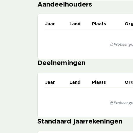
Aandeelhouders
Jaar
Land
Plaats
Org
Probeer gra
Deelnemingen
Jaar
Land
Plaats
Org
Probeer gra
Standaard jaarrekeningen