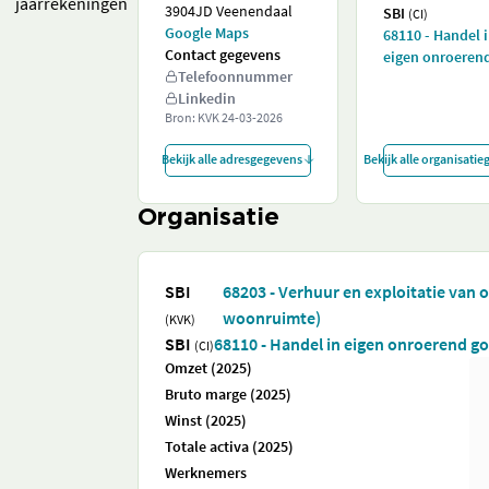
jaarrekeningen
3904JD Veenendaal
SBI
(CI)
Google Maps
68110 - Handel 
Contact gegevens
eigen onroeren
Telefoonnummer
Linkedin
Bron: KVK
24-03-2026
Bekijk alle adresgegevens
Bekijk alle organisati
Organisatie
SBI
68203 - Verhuur en exploitatie van 
woonruimte)
(KVK)
SBI
68110 - Handel in eigen onroerend g
(CI)
Omzet (2025)
Bruto marge (2025)
Winst (2025)
Totale activa (2025)
Werknemers