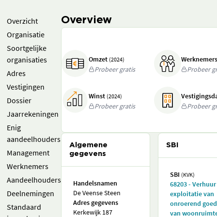
Overview
Overzicht
Organisatie
Soortgelijke
organisaties
Omzet
Werknemer
(2024)
Probeer gratis
Probeer gr
Adres
Vestigingen
Winst
Vestigings
(2024)
Dossier
Probeer gratis
Probeer gr
Jaarrekeningen
Enig
aandeelhouders
Algemene
SBI
Management
gegevens
Werknemers
SBI
(KVK)
Aandeelhouders
Handelsnamen
68203 - Verhuur
Deelnemingen
De Veense Steen
exploitatie van
Adres gegevens
onroerend goed 
Standaard
Kerkewijk 187
van woonruimt