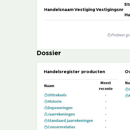
St
Handelsnaam
Vestiging
Vestigingsnr
Hu
Probeer gra
Dossier
Handelsregister producten
Ov
Meest
N
Naam
recente
Uittreksels
-
Historie
-
Deponeringen
-
Jaarrekeningen
-
Standaard jaarrekeningen
-
Concernrelaties
-