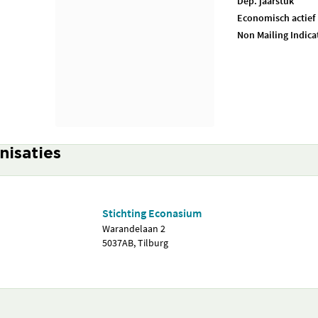
Dep. jaarstuk
Economisch actief
Non Mailing Indica
nisaties
Stichting Econasium
Warandelaan 2
5037AB, Tilburg