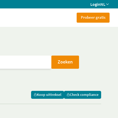
Login
NL
Probeer gratis
Zoeken
Koop uittreksel
Check compliance