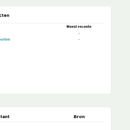
cten
Meest recente
-
porten
-
tant
Bron