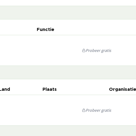
Functie
Probeer gratis
Land
Plaats
Organisati
Probeer gratis