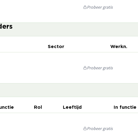
Probeer gratis
ders
Sector
Werkn.
Probeer gratis
unctie
Rol
Leeftijd
In functie
Probeer gratis