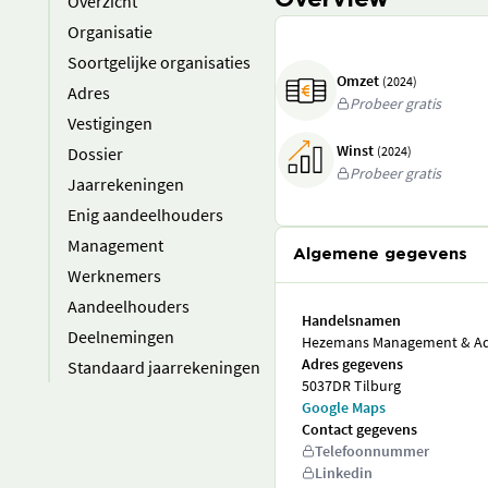
Overview
Overzicht
Organisatie
Soortgelijke organisaties
Omzet
(2024)
Adres
Probeer gratis
Vestigingen
Winst
Dossier
(2024)
Probeer gratis
Jaarrekeningen
Enig aandeelhouders
Management
Algemene gegevens
Werknemers
Aandeelhouders
Handelsnamen
Deelnemingen
Hezemans Management & Ad
Adres gegevens
Standaard jaarrekeningen
5037DR Tilburg
Google Maps
Contact gegevens
Telefoonnummer
Linkedin