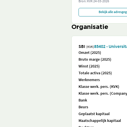
Bron: KVK
24-03-2026
Bekijk alle adresge
Organisatie
SBI
85402 - Universit
(KVK)
Omzet (2025)
Bruto marge (2025)
Winst (2025)
Totale activa (2025)
Werknemers
Klasse werk. pers. (KVK)
Klasse werk. pers. (Company
Bank
Beurs
Geplaatst kapitaal
Maatschappelijk kapitaal