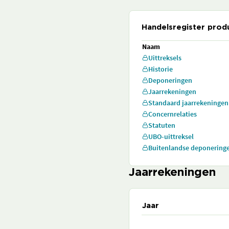
Handelsregister prod
Naam
Uittreksels
Historie
Deponeringen
Jaarrekeningen
Standaard jaarrekeningen
Concernrelaties
Statuten
UBO-uittreksel
Buitenlandse deponering
Jaarrekeningen
Jaar