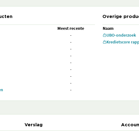
ucten
Overige produ
Meest recente
Naam
-
UBO-onderzoek
-
Kredietscore rap
-
-
-
-
-
-
en
-
Verslag
Accoun