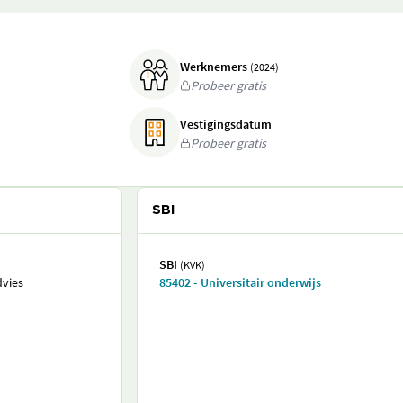
Werknemers
(2024)
Probeer gratis
Vestigingsdatum
Probeer gratis
SBI
SBI
(KVK)
vies
85402 - Universitair onderwijs