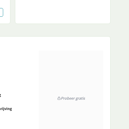
g
Probeer gratis
rijving