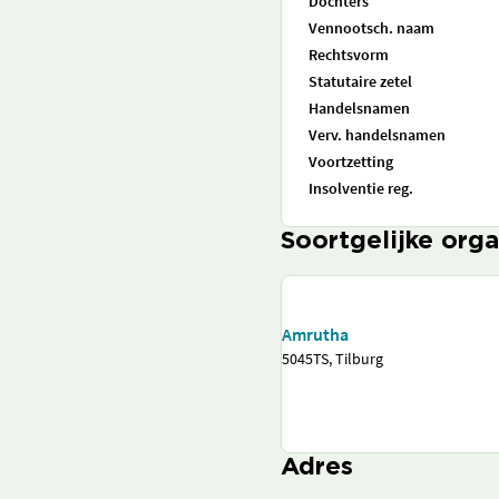
Dochters
Vennootsch. naam
Rechtsvorm
Statutaire zetel
Handelsnamen
Verv. handelsnamen
Voortzetting
Insolventie reg.
Soortgelijke orga
Amrutha
5045TS, Tilburg
Adres