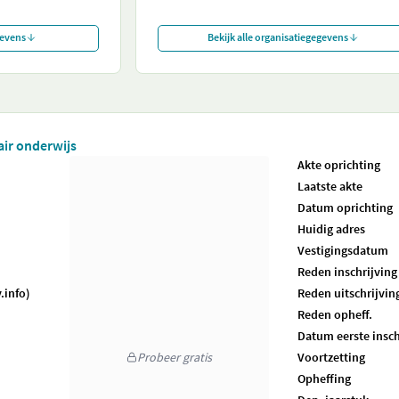
gevens
Bekijk alle organisatiegegevens
air onderwijs
Akte oprichting
Laatste akte
Datum oprichting
Huidig adres
Vestigingsdatum
Reden inschrijving
.info)
Reden uitschrijvin
Reden opheff.
Datum eerste insch
Probeer gratis
Voortzetting
Opheffing