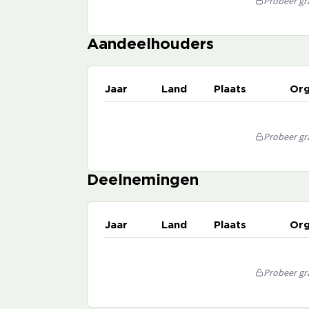
Probeer gra
Aandeelhouders
Jaar
Land
Plaats
Org
Probeer gra
Deelnemingen
Jaar
Land
Plaats
Org
Probeer gra