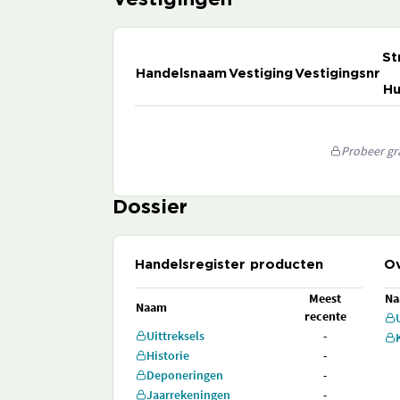
Vestigingen
St
Handelsnaam
Vestiging
Vestigingsnr
Hu
Probeer gra
Dossier
Handelsregister producten
Ov
Meest
N
Naam
recente
Uittreksels
-
Historie
-
Deponeringen
-
Jaarrekeningen
-