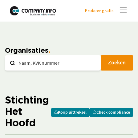
Probeer gratis
Organisaties
Zoeken
Stichting
Het
Koop uittreksel
Check compliance
Hoofd