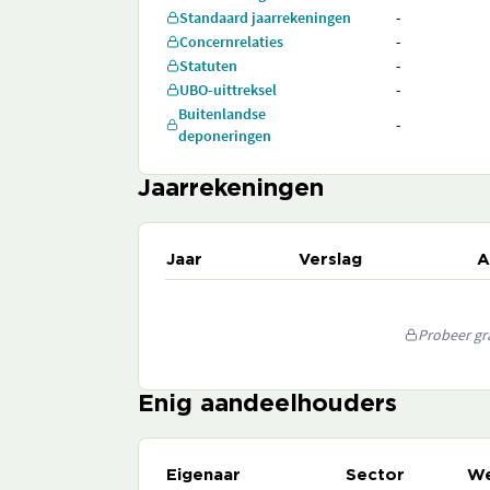
Standaard jaarrekeningen
-
Concernrelaties
-
Statuten
-
UBO-uittreksel
-
Buitenlandse
-
deponeringen
Jaarrekeningen
Jaar
Verslag
A
Probeer gra
Enig aandeelhouders
Eigenaar
Sector
We