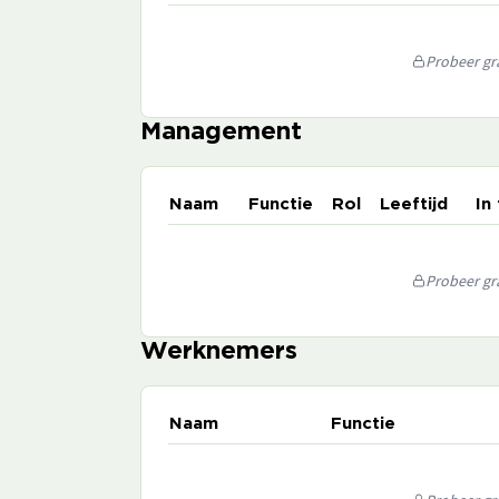
Probeer gra
Management
Naam
Functie
Rol
Leeftijd
In
Probeer gra
Werknemers
Naam
Functie