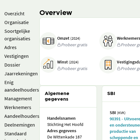
Overview
Overzicht
Organisatie
Soortgelijke
organisaties
Omzet
Werknemer
(2024)
Probeer gratis
Probeer gr
Adres
Vestigingen
Winst
Vestigings
(2024)
Dossier
Probeer gratis
Probeer gr
Jaarrekeningen
Enig
aandeelhouders
Algemene
SBI
Management
gegevens
Werknemers
SBI
(KVK)
Aandeelhouders
Handelsnamen
90391 - Uitvoer
Deelnemingen
Stichting Het Hoofd
en ondersteun
Adres gegevens
productie van
Standaard
De Wittenkade 187
scheppende en