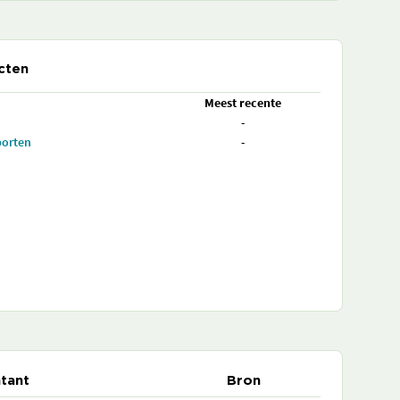
cten
Meest recente
-
porten
-
tant
Bron