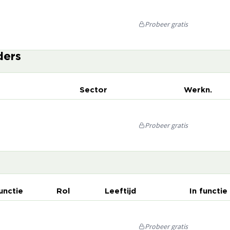
Probeer gratis
ders
Sector
Werkn.
Probeer gratis
unctie
Rol
Leeftijd
In functie
Probeer gratis