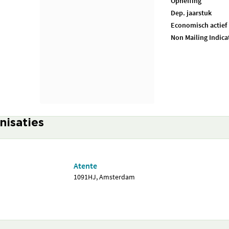
Opheffing
Dep. jaarstuk
Economisch actief
Non Mailing Indica
nisaties
Atente
1091HJ, Amsterdam