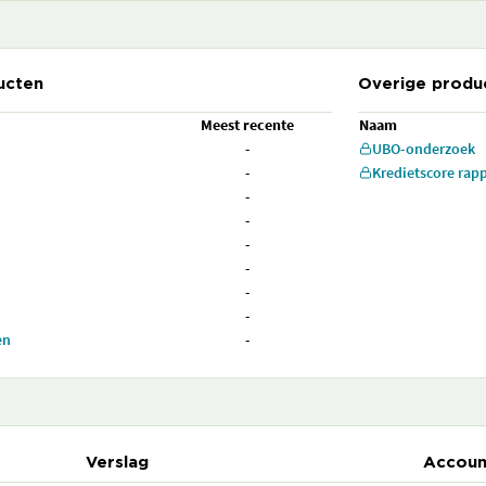
ucten
Overige produ
Meest recente
Naam
-
UBO-onderzoek
-
Kredietscore rap
-
-
-
-
-
-
en
-
Verslag
Accoun