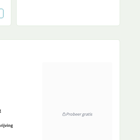
g
Probeer gratis
rijving