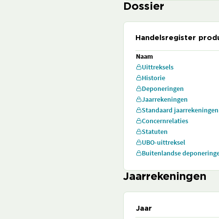
Dossier
Handelsregister prod
Naam
Uittreksels
Historie
Deponeringen
Jaarrekeningen
Standaard jaarrekeningen
Concernrelaties
Statuten
UBO-uittreksel
Buitenlandse deponering
Jaarrekeningen
Jaar