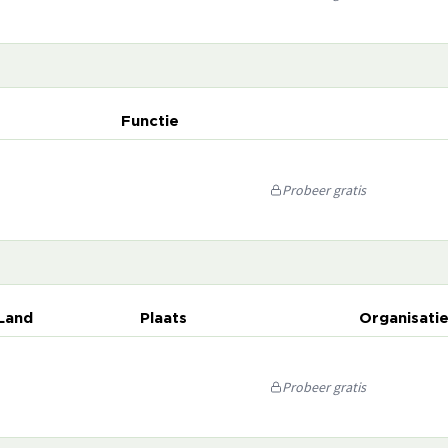
Functie
Probeer gratis
Land
Plaats
Organisati
Probeer gratis