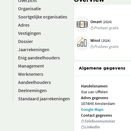
Overview
Overzicht
Organisatie
Soortgelijke organisaties
Omzet
(2024)
Adres
Probeer gratis
Vestigingen
Winst
Dossier
(2024)
Probeer gratis
Jaarrekeningen
Enig aandeelhouders
Management
Algemene gegevens
Werknemers
Aandeelhouders
Handelsnamen
Deelnemingen
Ilse van Uffelen
Adres gegevens
Standaard jaarrekeningen
1074HX Amsterdam
Google Maps
Contact gegevens
Telefoonnummer
Linkedin