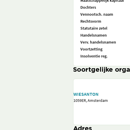
Maatschappelijk kapitaal
Dochters
Vennootsch. naam
Rechtsvorm
Statutaire zetel
Handelsnamen
Verv. handelsnamen
Voortzetting
Insolventie reg.
Soortgelijke orga
WIESANTON
1059ER, Amsterdam
Adres