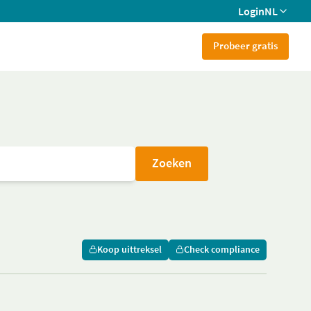
Login
NL
Probeer gratis
Zoeken
Koop uittreksel
Check compliance