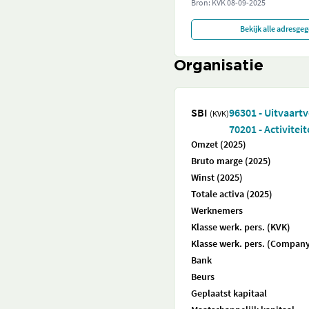
Bron: KVK
08-09-2025
Bekijk alle adresge
Organisatie
SBI
96301 - Uitvaart
(KVK)
70201 - Activite
Omzet (2025)
Bruto marge (2025)
Winst (2025)
Totale activa (2025)
Werknemers
Klasse werk. pers. (KVK)
Klasse werk. pers. (Company
Bank
Beurs
Geplaatst kapitaal