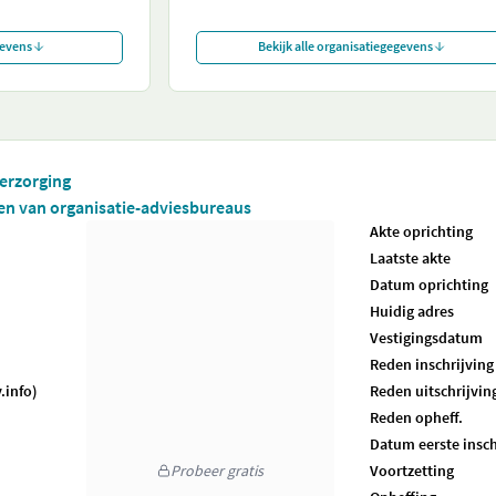
gevens
Bekijk alle organisatiegegevens
verzorging
iten van organisatie-adviesbureaus
Akte oprichting
Laatste akte
Datum oprichting
Huidig adres
Vestigingsdatum
Reden inschrijving
.info)
Reden uitschrijvin
Reden opheff.
Datum eerste insch
Probeer gratis
Voortzetting