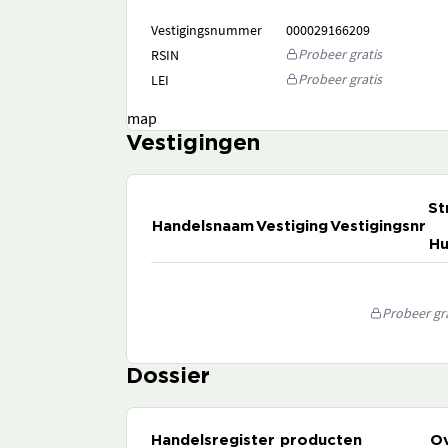
Vestigingsnummer
000029166209
Probeer gratis
RSIN
Probeer gratis
LEI
map
Vestigingen
St
Handelsnaam
Vestiging
Vestigingsnr
Hu
Probeer gra
Dossier
Handelsregister producten
Ov