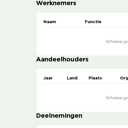
Werknemers
Naam
Functie
Probeer gra
Aandeelhouders
Jaar
Land
Plaats
Org
Probeer gra
Deelnemingen