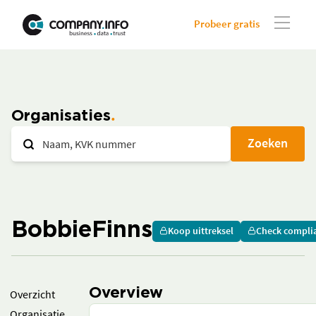
Probeer gratis
Organisaties
Zoeken
BobbieFinns
Koop uittreksel
Check compli
Overview
Overzicht
Organisatie