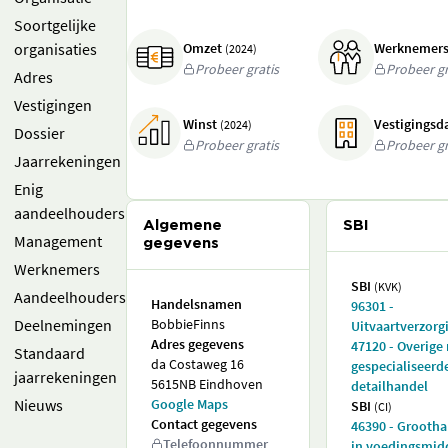
Soortgelijke
organisaties
Omzet
Werknemer
(2024)
Probeer gratis
Probeer gr
Adres
Vestigingen
Winst
Vestigings
(2024)
Dossier
Probeer gratis
Probeer gr
Jaarrekeningen
Enig
aandeelhouders
Algemene
SBI
Management
gegevens
Werknemers
SBI
(KVK)
Aandeelhouders
Handelsnamen
96301 -
Deelnemingen
BobbieFinns
Uitvaartverzorg
Adres gegevens
47120 - Overige 
Standaard
da Costaweg 16
gespecialiseerd
jaarrekeningen
5615NB Eindhoven
detailhandel
Nieuws
Google Maps
SBI
(CI)
Contact gegevens
46390 - Grooth
Telefoonnummer
in voedingsmid