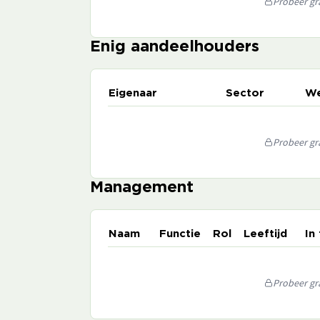
Probeer gra
Enig aandeelhouders
Eigenaar
Sector
We
Probeer gra
Management
Naam
Functie
Rol
Leeftijd
In
Probeer gra