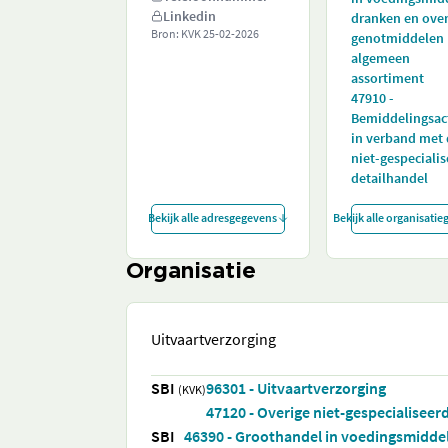
Linkedin
dranken en over
Bron: KVK
25-02-2026
genotmiddelen
algemeen
assortiment
47910 -
Bemiddelingsact
in verband met
niet-gespeciali
detailhandel
Bekijk alle adresgegevens
Bekijk alle organisati
Organisatie
Uitvaartverzorging
SBI
96301 - Uitvaartverzorging
(KVK)
47120 - Overige niet-gespecialiseer
SBI
46390 - Groothandel in voedingsmidde