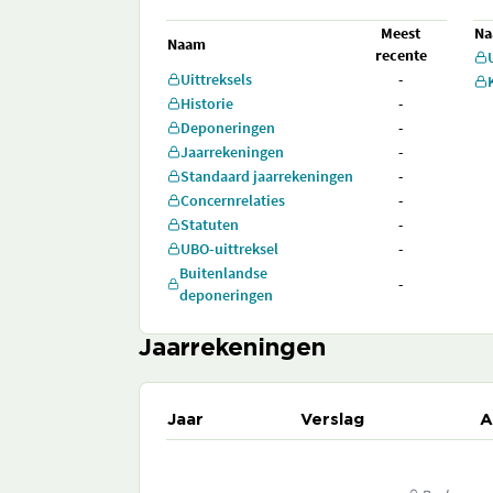
Meest
N
Naam
recente
Uittreksels
-
Historie
-
Deponeringen
-
Jaarrekeningen
-
Standaard jaarrekeningen
-
Concernrelaties
-
Statuten
-
UBO-uittreksel
-
Buitenlandse
-
deponeringen
Jaarrekeningen
Jaar
Verslag
A