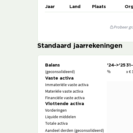
Jaar
Land
Plaats
Org
Probeer gra
Standaard jaarrekeningen
Balans
'24->'25
31
(geconsolideerd)
%
x € 
Vaste activa
Immateriële vaste activa
Materiële vaste activa
Financiële vaste activa
Vlottende activa
Vorderingen
Liquide middelen
Totale activa
Aandeel derden (geconsolideerd)