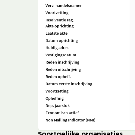
Verv. handelsnamen
Voortzetting
Insolventie reg.
Akte oprichting
Laatste akte
Datum oprichting
Huidig adres
Vestigingsdatum
Reden inschrijving
Reden uitschrijving
Reden opheff.
Datum eerste inschrijving
Voortzetting
Opheffing
Dep. jaarstuk
Economisch actief
Non Mailing Indicator (NMI)
Soortgelijke organisaties