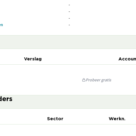
-
-
-
en
-
Verslag
Accoun
Probeer gratis
ders
Sector
Werkn.