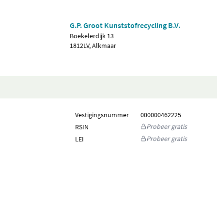
G.P. Groot Kunststofrecycling B.V.
Boekelerdijk 13
1812LV, Alkmaar
Vestigingsnummer
000000462225
Probeer gratis
RSIN
Probeer gratis
LEI