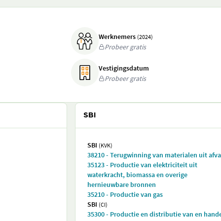
Werknemers
(2024)
Probeer gratis
Vestigingsdatum
Probeer gratis
SBI
SBI
(KVK)
38210 - Terugwinning van materialen uit afva
35123 - Productie van elektriciteit uit
waterkracht, biomassa en overige
hernieuwbare bronnen
35210 - Productie van gas
SBI
(CI)
35300 - Productie en distributie van en hand