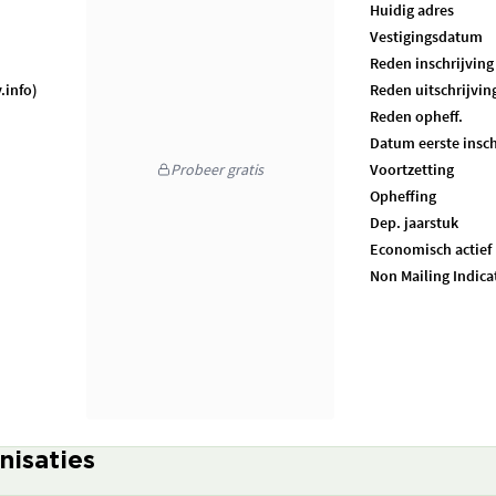
Huidig adres
Vestigingsdatum
Reden inschrijving
.info)
Reden uitschrijvin
Reden opheff.
Datum eerste insch
Probeer gratis
Voortzetting
Opheffing
Dep. jaarstuk
Economisch actief
Non Mailing Indica
nisaties