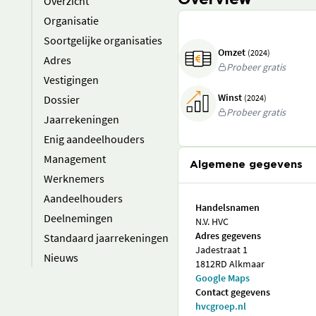
Overview
Overzicht
Organisatie
Soortgelijke organisaties
Omzet
(2024)
Adres
Probeer gratis
Vestigingen
Winst
Dossier
(2024)
Probeer gratis
Jaarrekeningen
Enig aandeelhouders
Management
Algemene gegevens
Werknemers
Aandeelhouders
Handelsnamen
Deelnemingen
N.V. HVC
Adres gegevens
Standaard jaarrekeningen
Jadestraat 1
Nieuws
1812RD Alkmaar
Google Maps
Contact gegevens
hvcgroep.nl