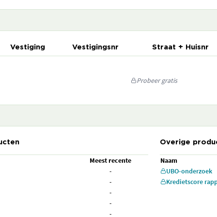
Vestiging
Vestigingsnr
Straat + Huisnr
Probeer gratis
ucten
Overige produ
Meest recente
Naam
-
UBO-onderzoek
-
Kredietscore rap
-
-
-