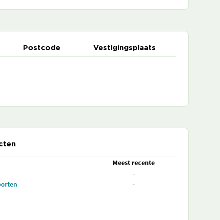
Postcode
Vestigingsplaats
cten
Meest recente
-
porten
-