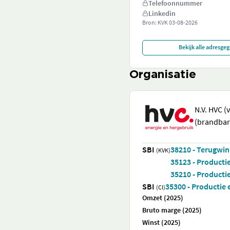
Telefoonnummer
Linkedin
Bron: KVK
03-08-2026
Bekijk alle adresge
Organisatie
N.V. HVC (
(brandbare
SBI
38210 - Terugwin
(KVK)
35123 - Producti
35210 - Producti
SBI
35300 - Productie 
(CI)
Omzet (2025)
Bruto marge (2025)
Winst (2025)