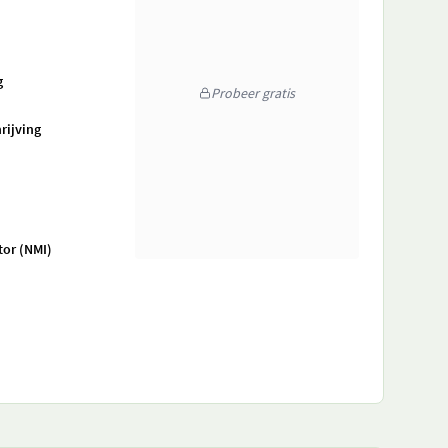
g
Probeer gratis
rijving
tor (NMI)