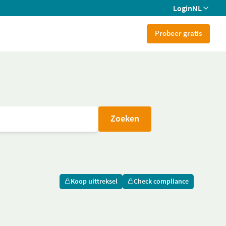
Login
NL
Probeer gratis
Zoeken
Koop uittreksel
Check compliance