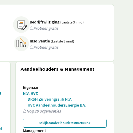
Bedrijfswijziging
(Laatste 3 mnd)
Probeer gratis
Insolventie
(Laatste 3 mnd)
Probeer gratis
Aandeelhouders & Management
Eigenaar
l
N.V. HVC
DRSH Zuiveringsslib N.V.
HVC AandeelhoudersEnergie B.V.
Nog 28 organisaties
Bekijk aandeelhoudersstructuur
el
Management