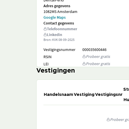
DentalPerio
Adres gegevens
1082MS Amsterdam
Google Maps
Contact gegevens
Telefoonnummer
Linkedin
Bron: KVK
08-09-2025
Vestigingsnummer
000035600446
Probeer gratis
RSIN
Probeer gratis
LEI
Vestigingen
St
Handelsnaam
Vestiging
Vestigingsnr
Hu
Probeer gra