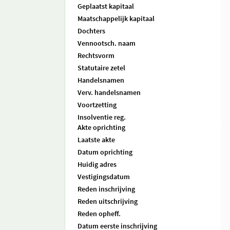
Geplaatst kapitaal
Maatschappelijk kapitaal
Dochters
Vennootsch. naam
Rechtsvorm
Statutaire zetel
Handelsnamen
Verv. handelsnamen
Voortzetting
Insolventie reg.
Akte oprichting
Laatste akte
Datum oprichting
Huidig adres
Vestigingsdatum
Reden inschrijving
Reden uitschrijving
Reden opheff.
Datum eerste inschrijving