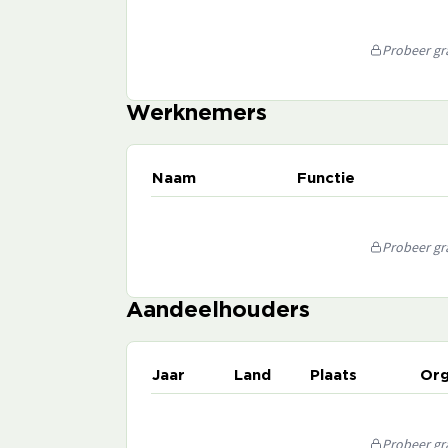
Probeer gra
Werknemers
Naam
Functie
Probeer gra
Aandeelhouders
Jaar
Land
Plaats
Org
Probeer gra