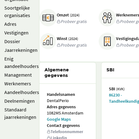
Soortgelijke
organisaties
Omzet
Werknemer
(2024)
Probeer gratis
Probeer gr
Adres
Vestigingen
Winst
Vestigings
(2024)
Dossier
Probeer gratis
Probeer gr
Jaarrekeningen
Enig
aandeelhouders
Algemene
SBI
Management
gegevens
Werknemers
SBI
(KVK)
Aandeelhouders
Handelsnamen
86230 -
Deelnemingen
DentalPerio
Tandheelkundig
Adres gegevens
Standaard
1082MS Amsterdam
jaarrekeningen
Google Maps
Contact gegevens
Telefoonnummer
Linkedin