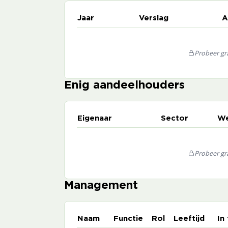
Jaar
Verslag
A
Probeer gra
Enig aandeelhouders
Eigenaar
Sector
We
Probeer gra
Management
Naam
Functie
Rol
Leeftijd
In