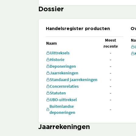
Dossier
Handelsregister producten
Ov
Meest
N
Naam
recente
Uittreksels
-
Historie
-
Deponeringen
-
Jaarrekeningen
-
Standaard jaarrekeningen
-
Concernrelaties
-
Statuten
-
UBO-uittreksel
-
Buitenlandse
-
deponeringen
Jaarrekeningen