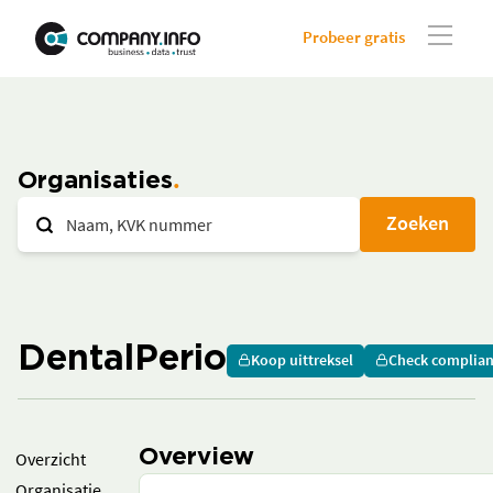
Probeer gratis
Organisaties
Zoeken
DentalPerio
Koop uittreksel
Check complia
Overview
Overzicht
Organisatie