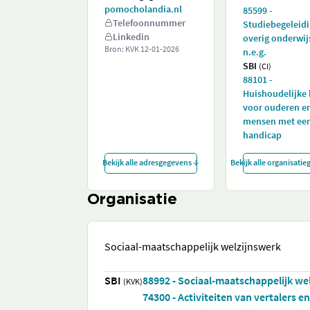
pomocholandia.nl
85599 -
Telefoonnummer
Studiebegeleidi
Linkedin
overig onderwij
Bron: KVK
12-01-2026
n.e.g.
SBI
(CI)
88101 -
Huishoudelijke
voor ouderen e
mensen met ee
handicap
Bekijk alle adresgegevens
Bekijk alle organisati
Organisatie
Sociaal-maatschappelijk welzijnswerk
SBI
88992 - Sociaal-maatschappelijk we
(KVK)
74300 - Activiteiten van vertalers e