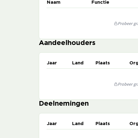
Naam
Functie
Probeer gra
Aandeelhouders
Jaar
Land
Plaats
Org
Probeer gra
Deelnemingen
Jaar
Land
Plaats
Org