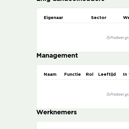
Eigenaar
Sector
We
Probeer gra
Management
Naam
Functie
Rol
Leeftijd
In
Probeer gra
Werknemers