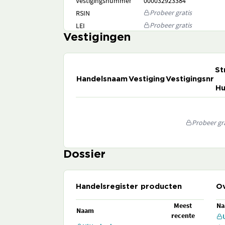
Vestigingsnummer
000032923384
Probeer gratis
RSIN
Probeer gratis
LEI
Vestigingen
St
Handelsnaam
Vestiging
Vestigingsnr
Hu
Probeer gra
Dossier
Handelsregister producten
Ov
Meest
N
Naam
recente