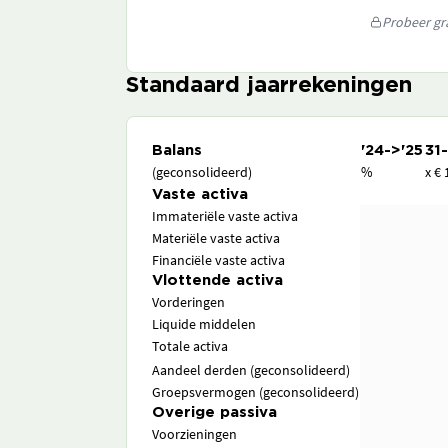
Probeer gra
Standaard jaarrekeningen
Balans
'24->'25
31
(geconsolideerd)
%
x € 
Vaste activa
Immateriële vaste activa
Materiële vaste activa
Financiële vaste activa
Vlottende activa
Vorderingen
Liquide middelen
Totale activa
Aandeel derden (geconsolideerd)
Groepsvermogen (geconsolideerd)
Overige passiva
Voorzieningen