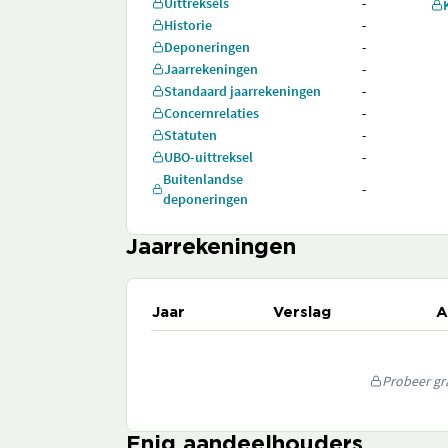
Uittreksels
-
Historie
-
Deponeringen
-
Jaarrekeningen
-
Standaard jaarrekeningen
-
Concernrelaties
-
Statuten
-
UBO-uittreksel
-
Buitenlandse
-
deponeringen
Jaarrekeningen
Jaar
Verslag
A
Probeer gra
Enig aandeelhouders