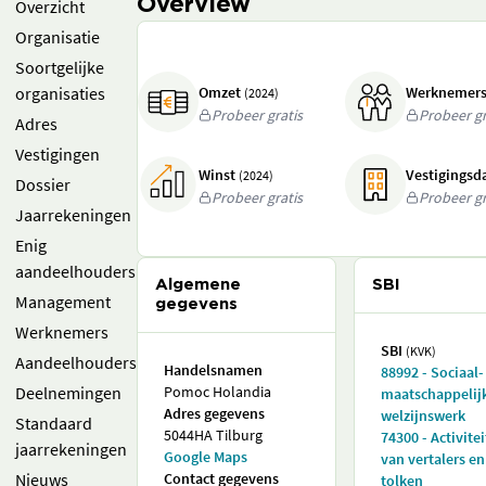
Overview
Overzicht
Organisatie
Soortgelijke
organisaties
Omzet
Werknemer
(2024)
Probeer gratis
Probeer gr
Adres
Vestigingen
Winst
Vestigings
(2024)
Dossier
Probeer gratis
Probeer gr
Jaarrekeningen
Enig
aandeelhouders
Algemene
SBI
Management
gegevens
Werknemers
SBI
(KVK)
Aandeelhouders
Handelsnamen
88992 - Sociaal-
Deelnemingen
Pomoc Holandia
maatschappelij
Adres gegevens
welzijnswerk
Standaard
5044HA Tilburg
74300 - Activite
jaarrekeningen
Google Maps
van vertalers en
Nieuws
Contact gegevens
tolken