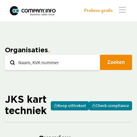
Probeer gratis
Organisaties
Zoeken
JKS kart
Koop uittreksel
Check compliance
techniek