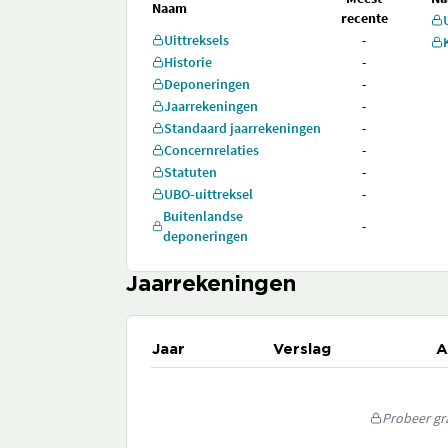
Naam
recente
Uittreksels
-
Historie
-
Deponeringen
-
Jaarrekeningen
-
Standaard jaarrekeningen
-
Concernrelaties
-
Statuten
-
UBO-uittreksel
-
Buitenlandse
-
deponeringen
Jaarrekeningen
Jaar
Verslag
A
Probeer gra