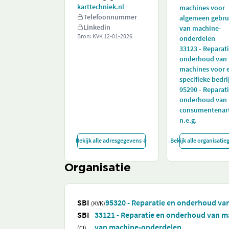
karttechniek.nl
machines voor
Telefoonnummer
algemeen gebru
Linkedin
van machine-
Bron: KVK
12-01-2026
onderdelen
33123 - Reparat
onderhoud van
machines voor 
specifieke bedri
95290 - Reparat
onderhoud van
consumentenart
n.e.g.
Bekijk alle adresgegevens
Bekijk alle organisati
Organisatie
SBI
95320 - Reparatie en onderhoud va
(KVK)
SBI
33121 - Reparatie en onderhoud van m
van machine-onderdelen
(CI)