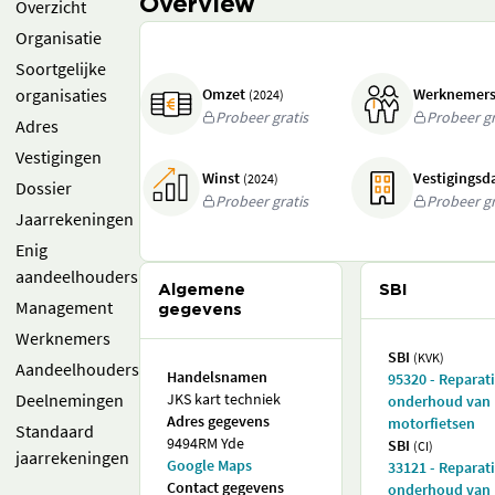
Overview
Overzicht
Organisatie
Soortgelijke
organisaties
Omzet
Werknemer
(2024)
Probeer gratis
Probeer gr
Adres
Vestigingen
Winst
Vestigings
(2024)
Dossier
Probeer gratis
Probeer gr
Jaarrekeningen
Enig
aandeelhouders
Algemene
SBI
Management
gegevens
Werknemers
SBI
(KVK)
Aandeelhouders
Handelsnamen
95320 - Reparat
Deelnemingen
JKS kart techniek
onderhoud van
Adres gegevens
motorfietsen
Standaard
9494RM Yde
SBI
(CI)
jaarrekeningen
Google Maps
33121 - Reparat
Contact gegevens
onderhoud van