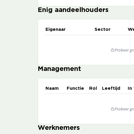
Enig aandeelhouders
Eigenaar
Sector
We
Probeer gra
Management
Naam
Functie
Rol
Leeftijd
In
Probeer gra
Werknemers