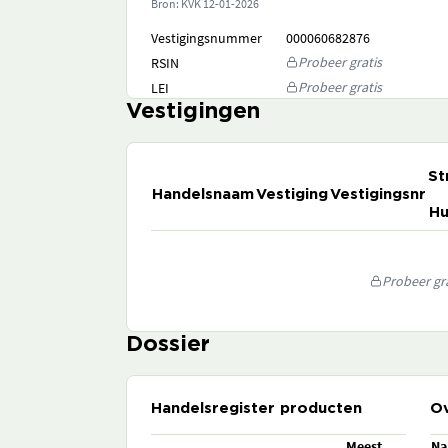
Bron: KVK
12-01-2026
Vestigingsnummer
000060682876
Probeer gratis
RSIN
Probeer gratis
LEI
Vestigingen
St
Handelsnaam
Vestiging
Vestigingsnr
Hu
Probeer gra
Dossier
Handelsregister producten
Ov
Meest
N