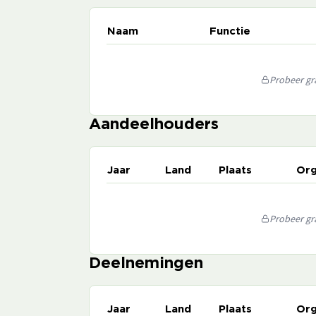
Naam
Functie
Probeer gra
Aandeelhouders
Jaar
Land
Plaats
Org
Probeer gra
Deelnemingen
Jaar
Land
Plaats
Org