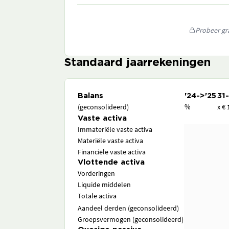
Probeer gra
Standaard jaarrekeningen
Balans
'24->'25
31
(geconsolideerd)
%
x € 
Vaste activa
Immateriële vaste activa
Materiële vaste activa
Financiële vaste activa
Vlottende activa
Vorderingen
Liquide middelen
Totale activa
Aandeel derden (geconsolideerd)
Groepsvermogen (geconsolideerd)