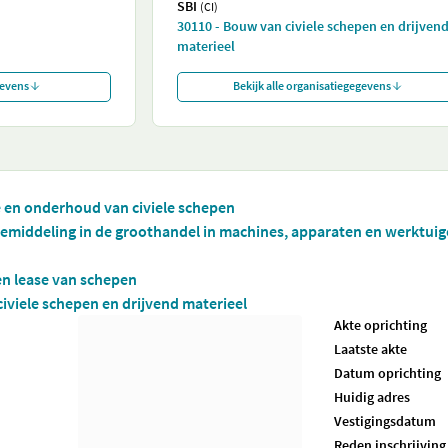
SBI
(CI)
30110 - Bouw van civiele schepen en drijven
materieel
gevens
Bekijk alle organisatiegegevens
e en onderhoud van civiele schepen
emiddeling in de groothandel in machines, apparaten en werktuige
en lease van schepen
iviele schepen en drijvend materieel
Akte oprichting
Laatste akte
Datum oprichting
Huidig adres
Vestigingsdatum
Reden inschrijving