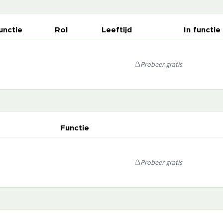
unctie
Rol
Leeftijd
In functie
Probeer gratis
Functie
Probeer gratis