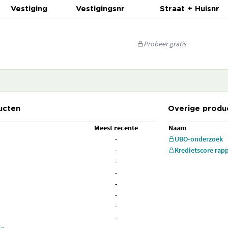
Vestiging
Vestigingsnr
Straat + Huisnr
Probeer gratis
ucten
Overige produ
Meest recente
Naam
-
UBO-onderzoek
-
Kredietscore rap
-
-
-
-
-
-