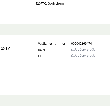
4207TC, Gorinchem
Vestigingsnummer
000042269474
20 B.V.
Probeer gratis
RSIN
Probeer gratis
LEI