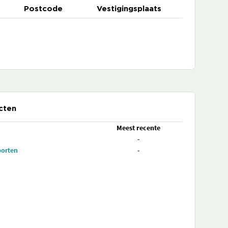
Postcode
Vestigingsplaats
cten
Meest recente
-
porten
-