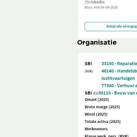
Linkedin
Bron: KVK
04-08-2026
Bekijk alle adresge
Organisatie
SBI
33150 - Reparati
46140 - Handelsb
(KVK)
luchtvaartuigen
77340 - Verhuur 
SBI
30110 - Bouw van c
(CI)
Omzet (2025)
Bruto marge (2025)
Winst (2025)
Totale activa (2025)
Werknemers
Klasse werk. pers. (KVK)