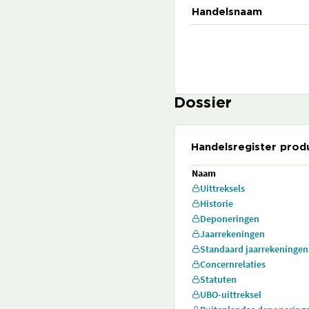
Handelsnaam
Dossier
Handelsregister prod
Naam
Uittreksels
Historie
Deponeringen
Jaarrekeningen
Standaard jaarrekeningen
Concernrelaties
Statuten
UBO-uittreksel