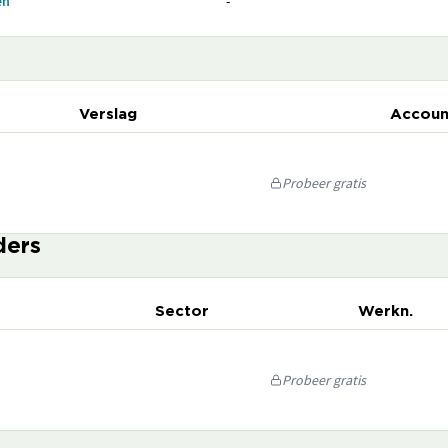
en
-
Verslag
Accoun
Probeer gratis
ders
Sector
Werkn.
Probeer gratis