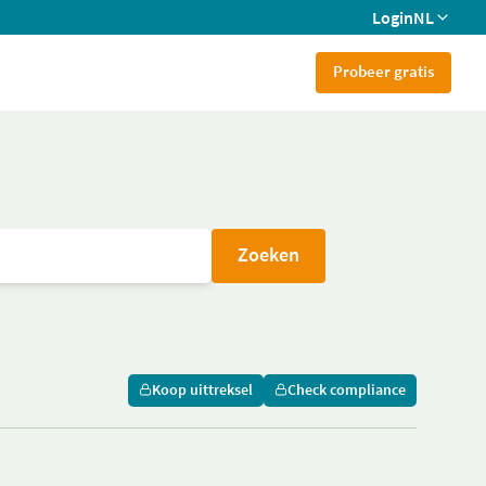
Login
NL
Probeer gratis
Zoeken
Koop uittreksel
Check compliance