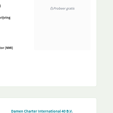
g
Probeer gratis
rijving
tor (NMI)
Damen Charter International 40 B.V.