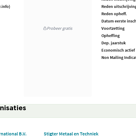
.info)
Reden uitschrijvin
Reden opheff.
Datum eerste insch
Probeer gratis
Voortzetting
Opheffing
Dep. jaarstuk
Economisch actief
Non Mailing Indica
nisaties
national B.V.
Stigter Metaal en Techniek