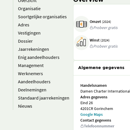
Overview
Overzicht
Organisatie
Soortgelijke organisaties
Omzet
(2024)
Adres
Probeer gratis
Vestigingen
Winst
Dossier
(2024)
Probeer gratis
Jaarrekeningen
Enig aandeelhouders
Management
Algemene gegevens
Werknemers
Aandeelhouders
Handelsnamen
Deelnemingen
Damen Charter International 
Adres gegevens
Standaard jaarrekeningen
Eind 26
Nieuws
4201CR Gorinchem
Google Maps
Contact gegevens
Telefoonnummer