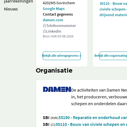
jaarrekeningen
4202MS Gorinchem
30110 - Bouw v
Nieuws
Google Maps
civiele schepen
Contact gegevens
drijvend materi
damen.com
Telefoonnummer
Linkedin
Bron: KVK
03-08-2026
Bekijk alle adresgegevens
Bekijk alle organisati
Organisatie
De activiteiten van Damen Ne
in, het produceren, verbouwe
schepen en onderdelen daar
SBI
33150 - Reparatie en onderhoud van
(KVK)
SBI
30110 - Bouw van civiele schepen en 
(CI)