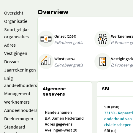
Overview
Overzicht
Organisatie
Soortgelijke
organisaties
Omzet
Werknemer
(2024)
Probeer gratis
Probeer gr
Adres
Vestigingen
Winst
Vestigings
(2024)
Dossier
Probeer gratis
Probeer gr
Jaarrekeningen
Enig
aandeelhouders
Algemene
SBI
Management
gegevens
Werknemers
SBI
(KVK)
Aandeelhouders
Handelsnamen
33150 - Reparat
Deelnemingen
B.V. Damen Nederland
onderhoud van
Adres gegevens
civiele schepen
Standaard
Avelingen-West 20
SBI
(CI)