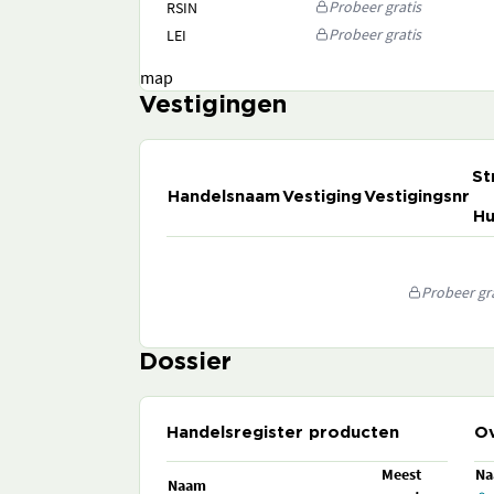
Probeer gratis
RSIN
Probeer gratis
LEI
map
Vestigingen
St
Handelsnaam
Vestiging
Vestigingsnr
Hu
Probeer gra
Dossier
Handelsregister producten
Ov
Meest
N
Naam