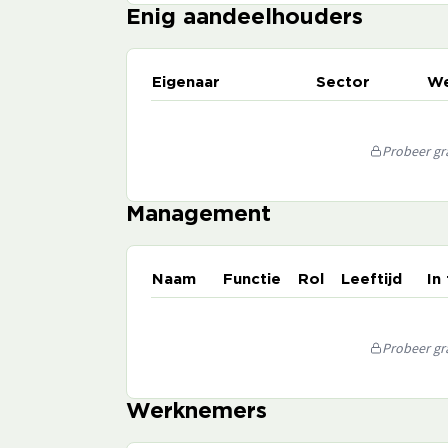
Enig aandeelhouders
Eigenaar
Sector
We
Probeer gra
Management
Naam
Functie
Rol
Leeftijd
In
Probeer gra
Werknemers