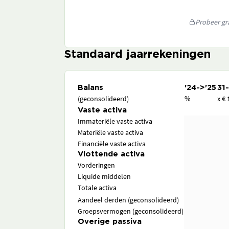
Probeer gra
Standaard jaarrekeningen
Balans
'24->'25
31
(geconsolideerd)
%
x € 
Vaste activa
Immateriële vaste activa
Materiële vaste activa
Financiële vaste activa
Vlottende activa
Vorderingen
Liquide middelen
Totale activa
Aandeel derden (geconsolideerd)
Groepsvermogen (geconsolideerd)
Overige passiva