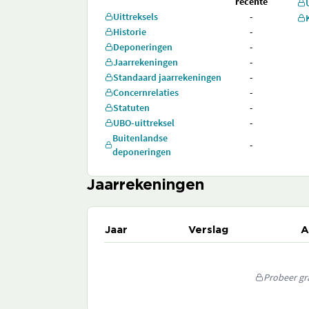
recente
Uittreksels
-
Historie
-
Deponeringen
-
Jaarrekeningen
-
Standaard jaarrekeningen
-
Concernrelaties
-
Statuten
-
UBO-uittreksel
-
Buitenlandse
-
deponeringen
Jaarrekeningen
Jaar
Verslag
A
Probeer gra