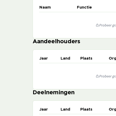
Naam
Functie
Probeer gra
Aandeelhouders
Jaar
Land
Plaats
Org
Probeer gra
Deelnemingen
Jaar
Land
Plaats
Org