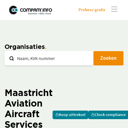
Probeer gratis
Organisaties
Zoeken
Maastricht
Aviation
Aircraft
Koop uittreksel
Check compliance
Services