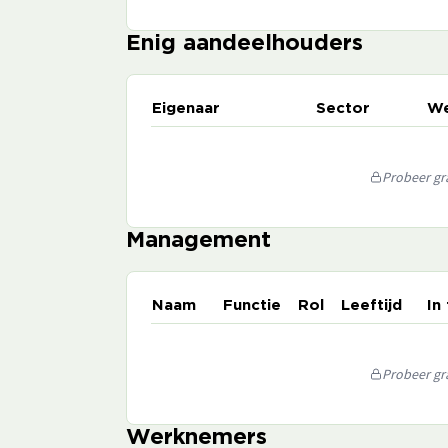
Enig aandeelhouders
Eigenaar
Sector
We
Probeer gra
Management
Naam
Functie
Rol
Leeftijd
In
Probeer gra
Werknemers