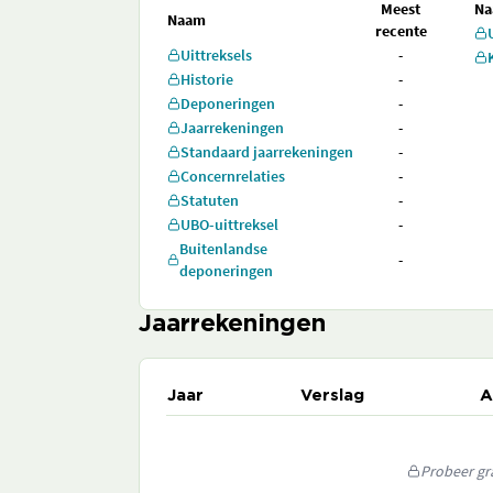
Meest
N
Naam
recente
Uittreksels
-
Historie
-
Deponeringen
-
Jaarrekeningen
-
Standaard jaarrekeningen
-
Concernrelaties
-
Statuten
-
UBO-uittreksel
-
Buitenlandse
-
deponeringen
Jaarrekeningen
Jaar
Verslag
A
Probeer gra