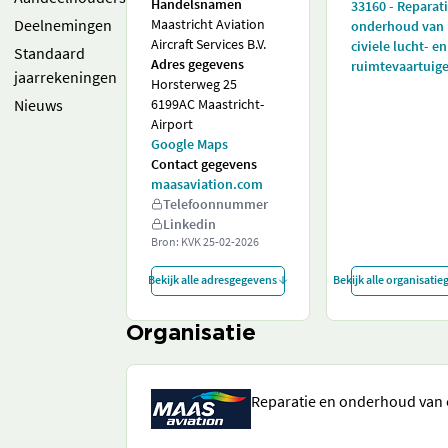
Handelsnamen
33160 - Reparat
Deelnemingen
Maastricht Aviation
onderhoud van
Aircraft Services B.V.
civiele lucht- en
Standaard
Adres gegevens
ruimtevaartuig
jaarrekeningen
Horsterweg 25
Nieuws
6199AC Maastricht-
Airport
Google Maps
Contact gegevens
maasaviation.com
Telefoonnummer
Linkedin
Bron: KVK
25-02-2026
Bekijk alle adresgegevens
Bekijk alle organisati
Organisatie
Reparatie en onderhoud van c