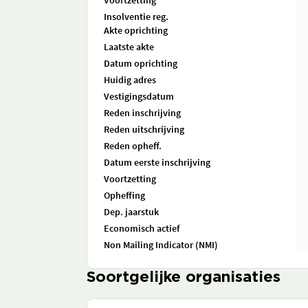
Voortzetting
Insolventie reg.
Akte oprichting
Laatste akte
Datum oprichting
Huidig adres
Vestigingsdatum
Reden inschrijving
Reden uitschrijving
Reden opheff.
Datum eerste inschrijving
Voortzetting
Opheffing
Dep. jaarstuk
Economisch actief
Non Mailing Indicator (NMI)
Soortgelijke organisaties