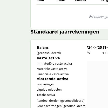
Jaar
Land
Plaats
Org
Probeer gra
Standaard jaarrekeningen
Balans
'24->'25
31
(geconsolideerd)
%
x € 
Vaste activa
Immateriële vaste activa
Materiële vaste activa
Financiële vaste activa
Vlottende activa
Vorderingen
Liquide middelen
Totale activa
Aandeel derden (geconsolideerd)
Groepsvermogen (geconsolideerd)