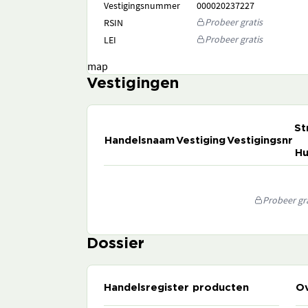
Vestigingsnummer
000020237227
Probeer gratis
RSIN
Probeer gratis
LEI
map
Vestigingen
St
Handelsnaam
Vestiging
Vestigingsnr
Hu
Probeer gra
Dossier
Handelsregister producten
Ov