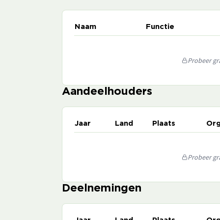
Naam
Functie
Probeer gra
Aandeelhouders
Jaar
Land
Plaats
Org
Probeer gra
Deelnemingen