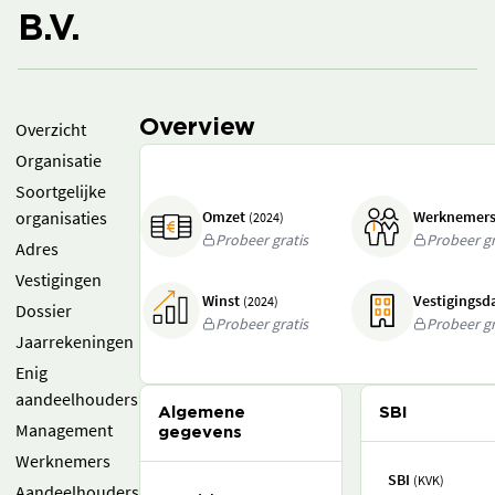
B.V.
Overview
Overzicht
Organisatie
Soortgelijke
organisaties
Omzet
Werknemer
(2024)
Probeer gratis
Probeer gr
Adres
Vestigingen
Winst
Vestigings
(2024)
Dossier
Probeer gratis
Probeer gr
Jaarrekeningen
Enig
aandeelhouders
Algemene
SBI
Management
gegevens
Werknemers
SBI
(KVK)
Aandeelhouders