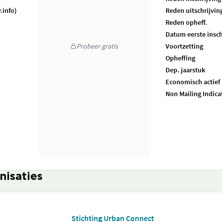
.info)
Reden uitschrijvin
Reden opheff.
Datum eerste insch
Probeer gratis
Voortzetting
Opheffing
Dep. jaarstuk
Economisch actief
Non Mailing Indica
nisaties
Stichting Urban Connect