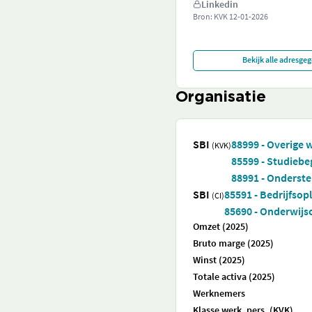
Linkedin
Bron: KVK
12-01-2026
Bekijk alle adresge
Organisatie
SBI
88999 - Overige 
(KVK)
85599 - Studiebeg
88991 - Ondersteu
SBI
85591 - Bedrijfsopl
(CI)
85690 - Onderwijso
Omzet (2025)
Bruto marge (2025)
Winst (2025)
Totale activa (2025)
Werknemers
Klasse werk. pers. (KVK)