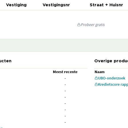
Vestiging
Vestigingsnr
Straat + Huisnr
Probeer gratis
ucten
Overige produ
Meest recente
Naam
-
UBO-onderzoek
-
Kredietscore rap
-
-
-
-
-
-