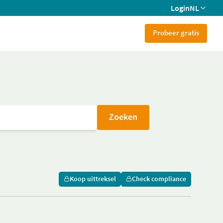
Login
NL
Probeer gratis
Zoeken
Koop uittreksel
Check compliance