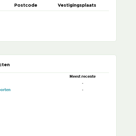
Postcode
Vestigingsplaats
cten
Meest recente
-
porten
-