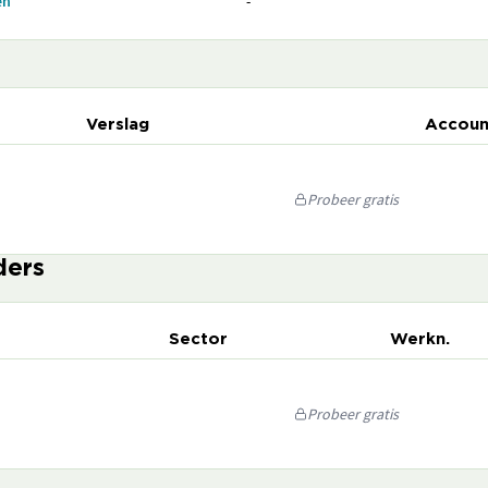
en
-
Verslag
Accoun
Probeer gratis
ders
Sector
Werkn.
Probeer gratis