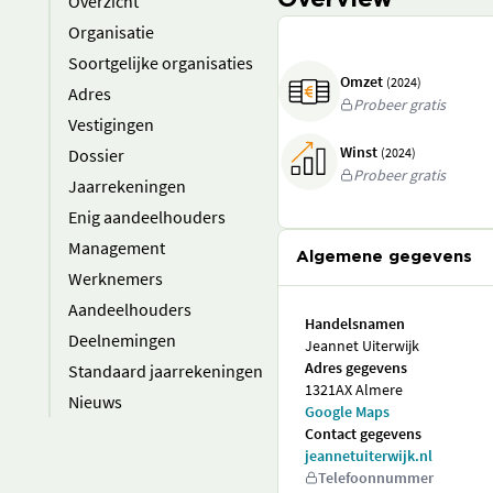
Overview
Overzicht
Organisatie
Soortgelijke organisaties
Omzet
(2024)
Adres
Probeer gratis
Vestigingen
Winst
Dossier
(2024)
Probeer gratis
Jaarrekeningen
Enig aandeelhouders
Management
Algemene gegevens
Werknemers
Aandeelhouders
Handelsnamen
Deelnemingen
Jeannet Uiterwijk
Adres gegevens
Standaard jaarrekeningen
1321AX Almere
Nieuws
Google Maps
Contact gegevens
jeannetuiterwijk.nl
Telefoonnummer