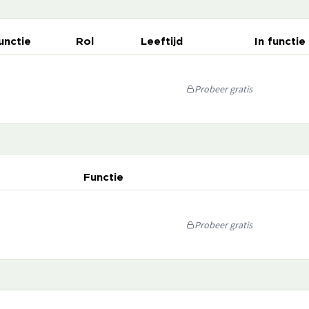
unctie
Rol
Leeftijd
In functie
Probeer gratis
Functie
Probeer gratis