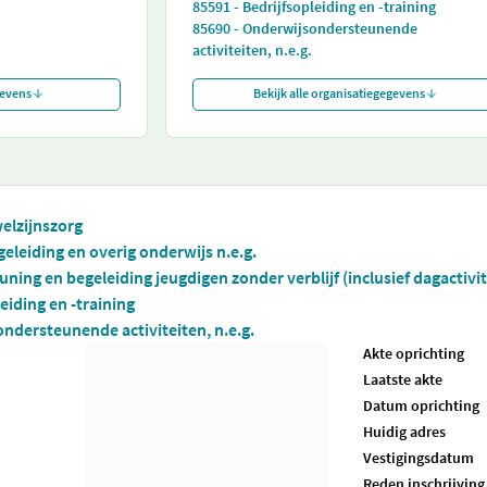
85591 - Bedrijfsopleiding en -training
85690 - Onderwijsondersteunende
activiteiten, n.e.g.
gevens
Bekijk alle organisatiegegevens
welzijnszorg
eleiding en overig onderwijs n.e.g.
ning en begeleiding jeugdigen zonder verblijf (inclusief dagactivit
eiding en -training
ndersteunende activiteiten, n.e.g.
Akte oprichting
Laatste akte
Datum oprichting
Huidig adres
Vestigingsdatum
Reden inschrijving