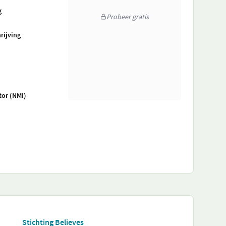
g
Probeer gratis
rijving
tor (NMI)
Stichting Believes