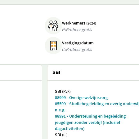
Werknemers
(2024)
Probeer gratis
Vestigingsdatum
Probeer gratis
SBI
SBI
(KVK)
88999 - Overige welzijnszorg
85599 - Studiebegeleiding en overig onderwi
n.e.g.
88991 - Ondersteuning en begeleiding
jeugdigen zonder verblijf (inclusief
dagactiviteiten)
SBI
(CI)