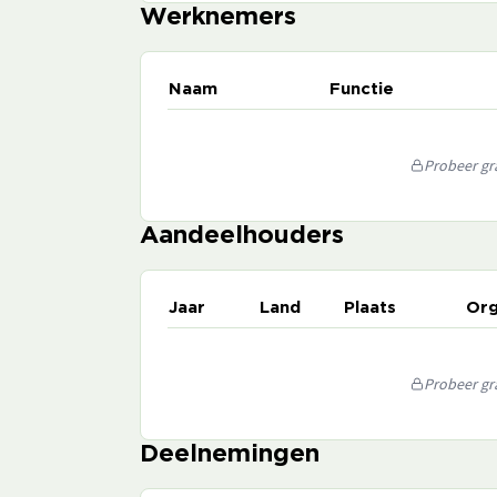
Werknemers
Naam
Functie
Probeer gra
Aandeelhouders
Jaar
Land
Plaats
Org
Probeer gra
Deelnemingen