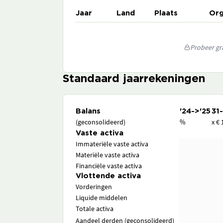
Jaar
Land
Plaats
Org
Probeer gra
Standaard jaarrekeningen
Balans
'24->'25
31
(geconsolideerd)
%
x € 
Vaste activa
Immateriële vaste activa
Materiële vaste activa
Financiële vaste activa
Vlottende activa
Vorderingen
Liquide middelen
Totale activa
Aandeel derden (geconsolideerd)