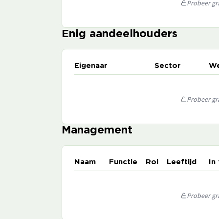
Probeer gra
Enig aandeelhouders
Eigenaar
Sector
We
Probeer gra
Management
Naam
Functie
Rol
Leeftijd
In
Probeer gra