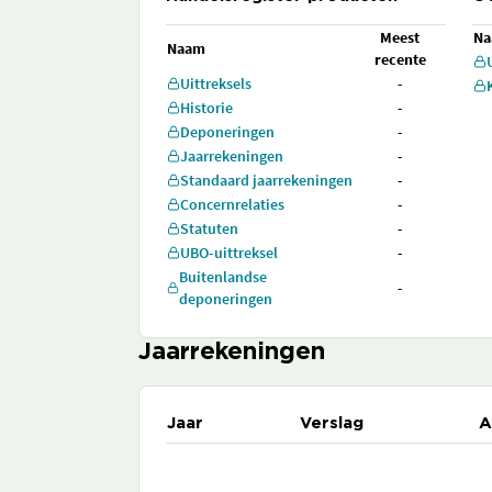
Meest
N
Naam
recente
Uittreksels
-
Historie
-
Deponeringen
-
Jaarrekeningen
-
Standaard jaarrekeningen
-
Concernrelaties
-
Statuten
-
UBO-uittreksel
-
Buitenlandse
-
deponeringen
Jaarrekeningen
Jaar
Verslag
A