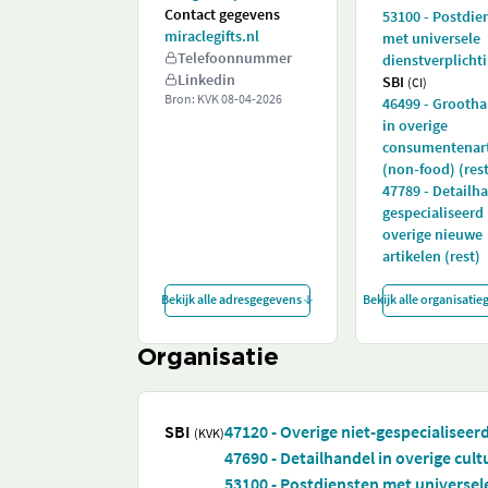
Contact gegevens
53100 - Postdie
miraclegifts.nl
met universele
Telefoonnummer
dienstverplicht
Linkedin
SBI
(CI)
Bron: KVK
08-04-2026
46499 - Grooth
in overige
consumentenart
(non-food) (rest
47789 - Detailh
gespecialiseerd 
overige nieuwe
artikelen (rest)
Bekijk alle adresgegevens
Bekijk alle organisati
Organisatie
SBI
47120 - Overige niet-gespecialiseer
(KVK)
47690 - Detailhandel in overige cult
53100 - Postdiensten met universel