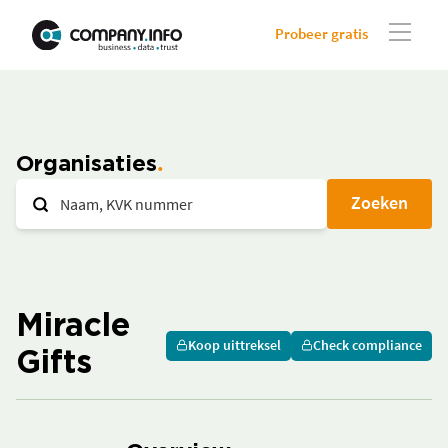
Probeer gratis
Organisaties
Zoeken
Miracle
Koop uittreksel
Check compliance
Gifts