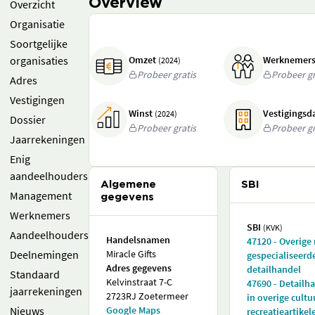
Overview
Overzicht
Organisatie
Soortgelijke
organisaties
Omzet
Werknemer
(2024)
Probeer gratis
Probeer gr
Adres
Vestigingen
Winst
Vestigings
(2024)
Dossier
Probeer gratis
Probeer gr
Jaarrekeningen
Enig
aandeelhouders
Algemene
SBI
Management
gegevens
Werknemers
SBI
(KVK)
Aandeelhouders
Handelsnamen
47120 - Overige 
Deelnemingen
Miracle Gifts
gespecialiseerd
Adres gegevens
detailhandel
Standaard
Kelvinstraat 7-C
47690 - Detailh
jaarrekeningen
2723RJ Zoetermeer
in overige cultu
Nieuws
Google Maps
recreatieartikel