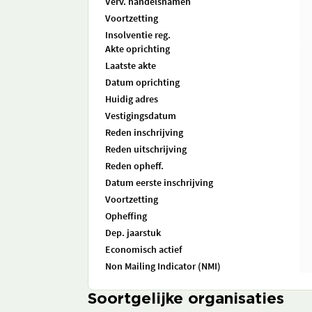
Verv. handelsnamen
Voortzetting
Insolventie reg.
Akte oprichting
Laatste akte
Datum oprichting
Huidig adres
Vestigingsdatum
Reden inschrijving
Reden uitschrijving
Reden opheff.
Datum eerste inschrijving
Voortzetting
Opheffing
Dep. jaarstuk
Economisch actief
Non Mailing Indicator (NMI)
Soortgelijke organisaties