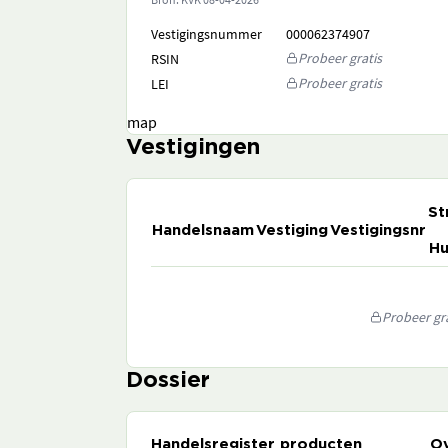
Vestigingsnummer
000062374907
Probeer gratis
RSIN
Probeer gratis
LEI
map
Vestigingen
St
Handelsnaam
Vestiging
Vestigingsnr
Hu
Probeer gra
Dossier
Handelsregister producten
Ov