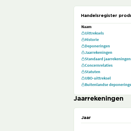
Handelsregister prod
Naam
Uittreksels
Historie
Deponeringen
Jaarrekeningen
Standaard jaarrekeningen
Concernrelaties
Statuten
UBO-uittreksel
Buitenlandse deponering
Jaarrekeningen
Jaar