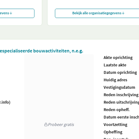
gevens
Bekijk alle organisatiegegevens
especialiseerde bouwactiviteiten, n.e.g.
Akte oprichting
Laatste akte
Datum oprichting
Huidig adres
Vestigingsdatum
Reden inschrijving
.info)
Reden uitschrijvin
Reden opheff.
Datum eerste insch
Probeer gratis
Voortzetting
Opheffing