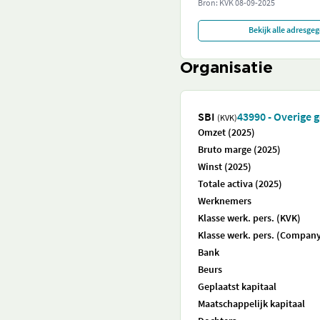
Bron: KVK
08-09-2025
Bekijk alle adresge
Organisatie
SBI
43990 - Overige g
(KVK)
Omzet (2025)
Bruto marge (2025)
Winst (2025)
Totale activa (2025)
Werknemers
Klasse werk. pers. (KVK)
Klasse werk. pers. (Company
Bank
Beurs
Geplaatst kapitaal
Maatschappelijk kapitaal