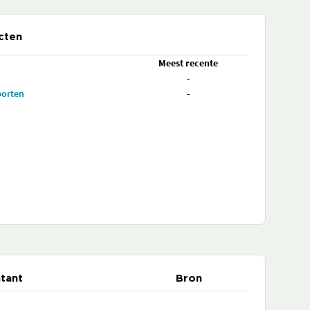
cten
Meest recente
-
porten
-
tant
Bron