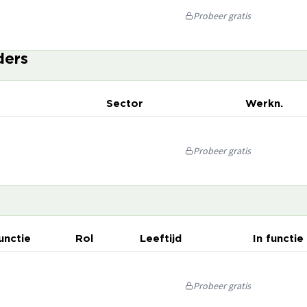
Probeer gratis
ders
Sector
Werkn.
Probeer gratis
unctie
Rol
Leeftijd
In functie
Probeer gratis