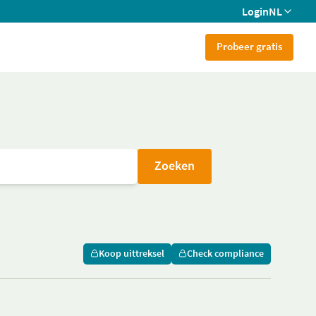
Login
NL
Probeer gratis
Zoeken
Koop uittreksel
Check compliance