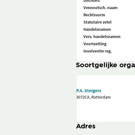
Dochters
Vennootsch. naam
Rechtsvorm
Statutaire zetel
Handelsnamen
Verv. handelsnamen
Voortzetting
Insolventie reg.
Soortgelijke orga
P.A. Steigers
3072CA, Rotterdam
Adres