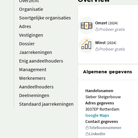
Overview
Overzicht
Organisatie
Soortgelijke organisaties
Omzet
(2024)
Adres
Probeer gratis
Vestigingen
Winst
Dossier
(2024)
Probeer gratis
Jaarrekeningen
Enig aandeelhouders
Management
Algemene gegevens
Werknemers
Aandeelhouders
Handelsnamen
Deelnemingen
Sieber Steigerbouw
Adres gegevens
Standaard jaarrekeningen
3037EP Rotterdam
Google Maps
Contact gegevens
Telefoonnummer
Linkedin