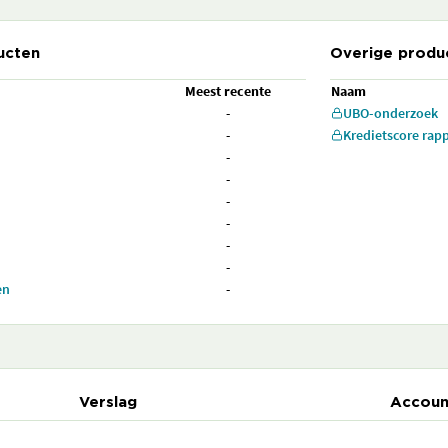
ucten
Overige produ
Meest recente
Naam
-
UBO-onderzoek
-
Kredietscore rap
-
-
-
-
-
-
en
-
Verslag
Accoun