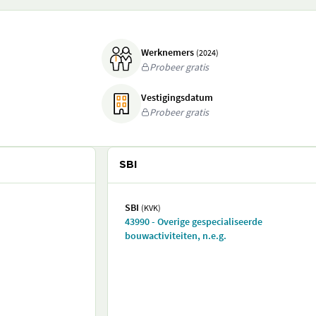
Werknemers
(2024)
Probeer gratis
Vestigingsdatum
Probeer gratis
SBI
SBI
(KVK)
43990 - Overige gespecialiseerde
bouwactiviteiten, n.e.g.