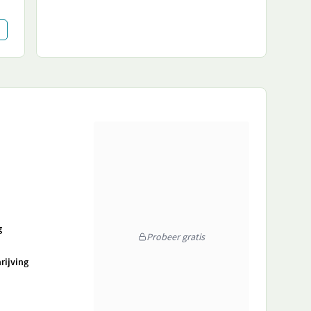
g
Probeer gratis
rijving