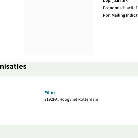
Dep. jaarstuk
Economisch actief
Non Mailing Indica
nisaties
Fil-in
3192PA, Hoogvliet Rotterdam