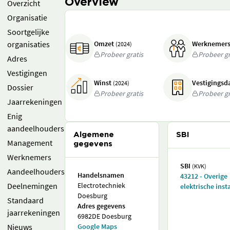
Overview
Overzicht
Organisatie
Soortgelijke
organisaties
Omzet
Werknemer
(2024)
Probeer gratis
Probeer gr
Adres
Vestigingen
Winst
Vestigings
(2024)
Dossier
Probeer gratis
Probeer gr
Jaarrekeningen
Enig
aandeelhouders
Algemene
SBI
Management
gegevens
Werknemers
SBI
(KVK)
Aandeelhouders
Handelsnamen
43212 - Overige
Deelnemingen
Electrotechniek
elektrische insta
Doesburg
Standaard
Adres gegevens
jaarrekeningen
6982DE Doesburg
Nieuws
Google Maps