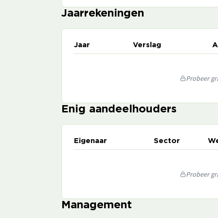
Jaarrekeningen
Jaar
Verslag
A
Probeer gra
Enig aandeelhouders
Eigenaar
Sector
We
Probeer gra
Management