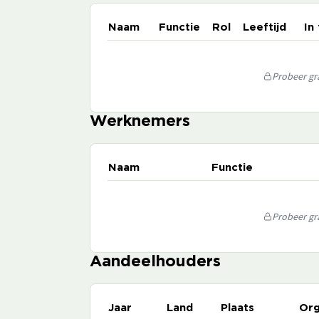
Naam
Functie
Rol
Leeftijd
In
Probeer gra
Werknemers
Naam
Functie
Probeer gra
Aandeelhouders
Jaar
Land
Plaats
Org