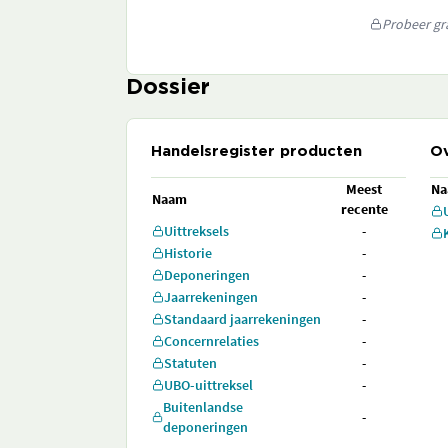
Probeer gra
Dossier
Handelsregister producten
Ov
Meest
N
Naam
recente
Uittreksels
-
Historie
-
Deponeringen
-
Jaarrekeningen
-
Standaard jaarrekeningen
-
Concernrelaties
-
Statuten
-
UBO-uittreksel
-
Buitenlandse
-
deponeringen