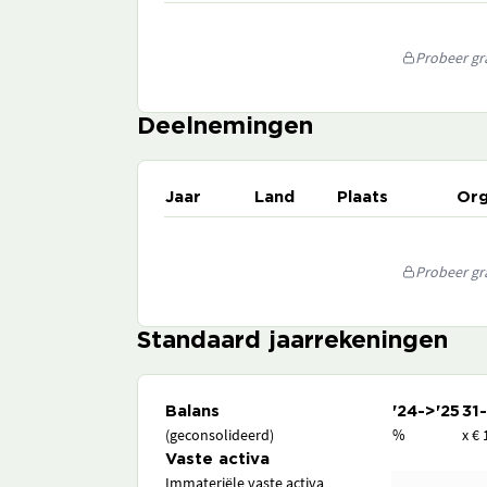
Probeer gra
Deelnemingen
Jaar
Land
Plaats
Org
Probeer gra
Standaard jaarrekeningen
Balans
'24->'25
31
(geconsolideerd)
%
x € 
Vaste activa
Immateriële vaste activa