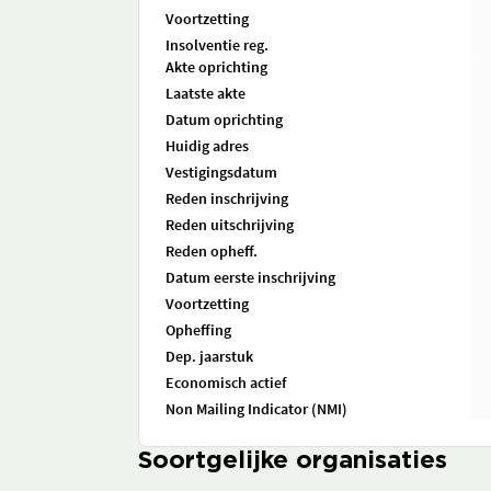
Voortzetting
Insolventie reg.
Akte oprichting
Laatste akte
Datum oprichting
Huidig adres
Vestigingsdatum
Reden inschrijving
Reden uitschrijving
Reden opheff.
Datum eerste inschrijving
Voortzetting
Opheffing
Dep. jaarstuk
Economisch actief
Non Mailing Indicator (NMI)
Soortgelijke organisaties