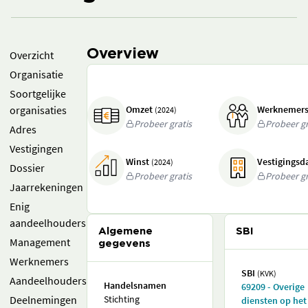
Overview
Overzicht
Organisatie
Soortgelijke
organisaties
Omzet
Werknemer
(2024)
Probeer gratis
Probeer gr
Adres
Vestigingen
Winst
Vestigings
(2024)
Dossier
Probeer gratis
Probeer gr
Jaarrekeningen
Enig
aandeelhouders
Algemene
SBI
Management
gegevens
Werknemers
SBI
(KVK)
Aandeelhouders
Handelsnamen
69209 - Overige
Deelnemingen
Stichting
diensten op het