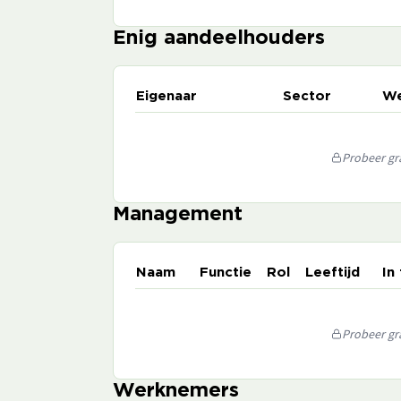
Enig aandeelhouders
Eigenaar
Sector
We
Probeer gra
Management
Naam
Functie
Rol
Leeftijd
In
Probeer gra
Werknemers