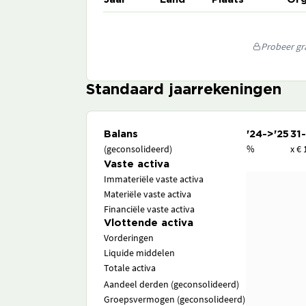
Probeer gra
Standaard jaarrekeningen
Balans
'24->'25
31
(geconsolideerd)
%
x € 
Vaste activa
Immateriële vaste activa
Materiële vaste activa
Financiële vaste activa
Vlottende activa
Vorderingen
Liquide middelen
Totale activa
Aandeel derden (geconsolideerd)
Groepsvermogen (geconsolideerd)