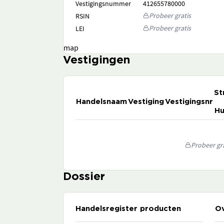
Vestigingsnummer
412655780000
Probeer gratis
RSIN
Probeer gratis
LEI
map
Vestigingen
St
Handelsnaam
Vestiging
Vestigingsnr
Hu
Probeer gra
Dossier
Handelsregister producten
Ov