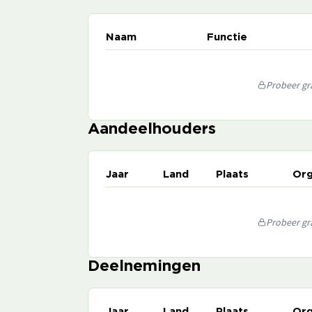
Naam
Functie
Probeer gra
Aandeelhouders
Jaar
Land
Plaats
Org
Probeer gra
Deelnemingen
Jaar
Land
Plaats
Org