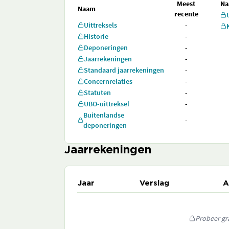
Meest
N
Naam
recente
Uittreksels
-
Historie
-
Deponeringen
-
Jaarrekeningen
-
Standaard jaarrekeningen
-
Concernrelaties
-
Statuten
-
UBO-uittreksel
-
Buitenlandse
-
deponeringen
Jaarrekeningen
Jaar
Verslag
A
Probeer gra