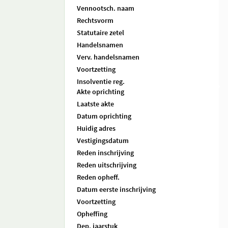
Vennootsch. naam
Rechtsvorm
Statutaire zetel
Handelsnamen
Verv. handelsnamen
Voortzetting
Insolventie reg.
Akte oprichting
Laatste akte
Datum oprichting
Huidig adres
Vestigingsdatum
Reden inschrijving
Reden uitschrijving
Reden opheff.
Datum eerste inschrijving
Voortzetting
Opheffing
Dep. jaarstuk