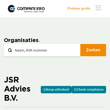
Probeer gratis
Organisaties
Zoeken
JSR
Advies
Koop uittreksel
Check compliance
B.V.