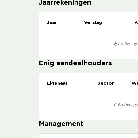
Jaarrekeningen
Jaar
Verslag
A
Probeer gra
Enig aandeelhouders
Eigenaar
Sector
We
Probeer gra
Management