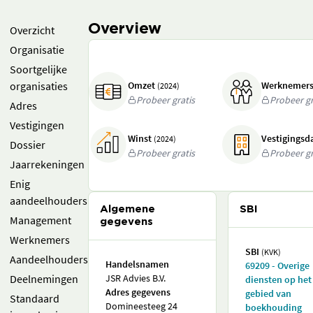
Overview
Overzicht
Organisatie
Soortgelijke
organisaties
Omzet
Werknemer
(2024)
Probeer gratis
Probeer gr
Adres
Vestigingen
Winst
Vestigings
(2024)
Dossier
Probeer gratis
Probeer gr
Jaarrekeningen
Enig
aandeelhouders
Algemene
SBI
Management
gegevens
Werknemers
SBI
(KVK)
Aandeelhouders
Handelsnamen
69209 - Overige
Deelnemingen
JSR Advies B.V.
diensten op het
Adres gegevens
gebied van
Standaard
Domineesteeg 24
boekhouding