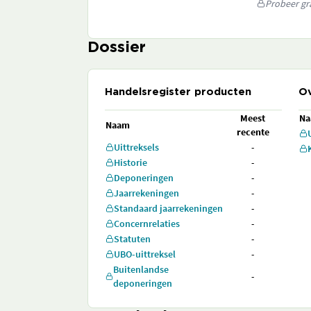
Probeer gra
Dossier
Handelsregister producten
Ov
Meest
N
Naam
recente
Uittreksels
-
Historie
-
Deponeringen
-
Jaarrekeningen
-
Standaard jaarrekeningen
-
Concernrelaties
-
Statuten
-
UBO-uittreksel
-
Buitenlandse
-
deponeringen