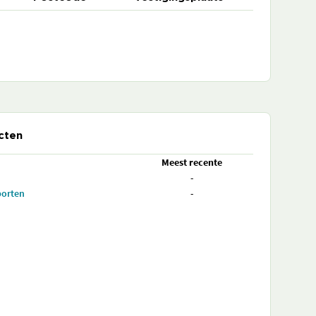
cten
Meest recente
-
porten
-