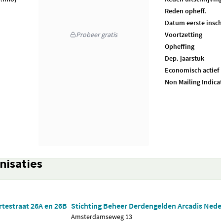
Reden opheff.
Datum eerste insch
Probeer gratis
Voortzetting
Opheffing
Dep. jaarstuk
Economisch actief
Non Mailing Indica
nisaties
rtestraat 26A en 26B
Stichting Beheer Derdengelden Arcadis Ned
Amsterdamseweg 13