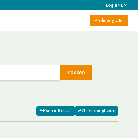
Login
NL
Probeer gratis
Zoeken
Koop uittreksel
Check compliance