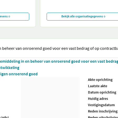
gevens
Bekijk alle organisatiegegevens
n beheer van onroerend goed voor een vast bedrag of op contractb
bemiddeling in en beheer van onroerend goed voor een vast bedrag
ntwikkeling
 eigen onroerend goed
Akte oprichting
Laatste akte
Datum oprichting
Huidig adres
Vestigingsdatum
Reden inschrijving
.info)
Reden uitschrijvin