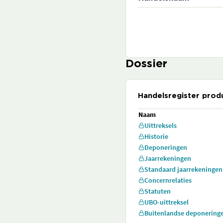
Dossier
Handelsregister prod
Naam
Uittreksels
Historie
Deponeringen
Jaarrekeningen
Standaard jaarrekeningen
Concernrelaties
Statuten
UBO-uittreksel
Buitenlandse deponering