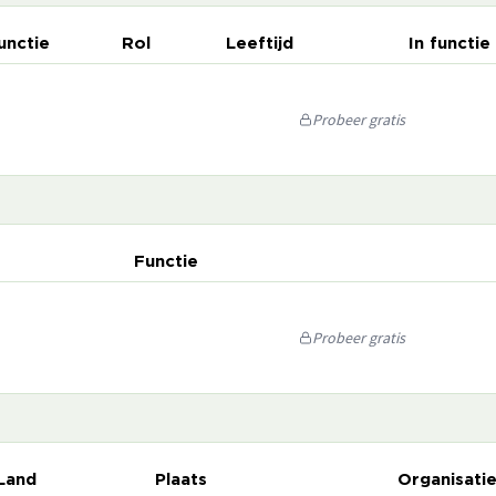
unctie
Rol
Leeftijd
In functie
Probeer gratis
Functie
Probeer gratis
Land
Plaats
Organisati