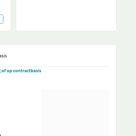
asis
 of op contractbasis
g