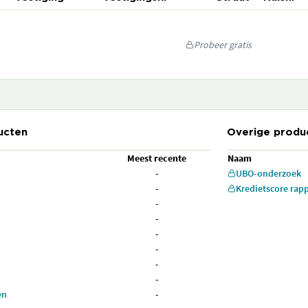
Probeer gratis
ucten
Overige produ
Meest recente
Naam
-
UBO-onderzoek
-
Kredietscore rap
-
-
-
-
-
-
en
-