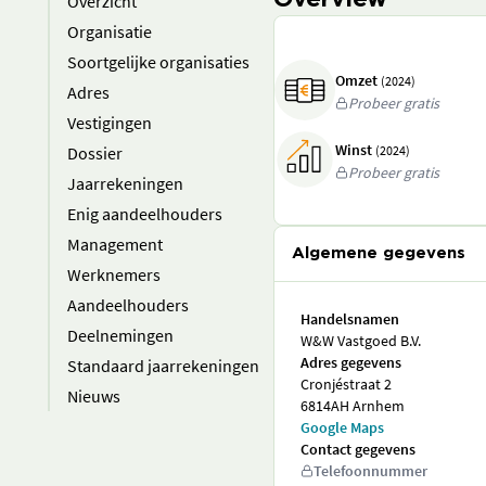
Overview
Overzicht
Organisatie
Soortgelijke organisaties
Omzet
(2024)
Adres
Probeer gratis
Vestigingen
Winst
Dossier
(2024)
Probeer gratis
Jaarrekeningen
Enig aandeelhouders
Management
Algemene gegevens
Werknemers
Aandeelhouders
Handelsnamen
Deelnemingen
W&W Vastgoed B.V.
Adres gegevens
Standaard jaarrekeningen
Cronjéstraat 2
Nieuws
6814AH Arnhem
Google Maps
Contact gegevens
Telefoonnummer