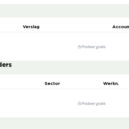
Verslag
Accoun
Probeer gratis
ders
Sector
Werkn.
Probeer gratis