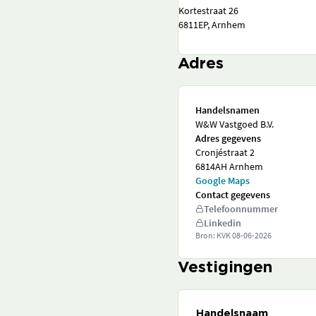
Kortestraat 26
6811EP, Arnhem
Adres
Handelsnamen
W&W Vastgoed B.V.
Adres gegevens
Cronjéstraat 2
6814AH Arnhem
Google Maps
Contact gegevens
Telefoonnummer
Linkedin
Bron: KVK
08-06-2026
Vestigingen
Handelsnaam