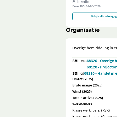
Linkedin
Bron: KVK
08-06-2026
Bekijk alle adresge
Organisatie
Overige bemiddeling in e
SBI
68320 - Overige 
(KVK)
68120 - Projecto
SBI
68110 - Handel in
(CI)
Omzet (2025)
Bruto marge (2025)
Winst (2025)
Totale activa (2025)
Werknemers
Klasse werk. pers. (KVK)
Klasse werk. pers. (Company