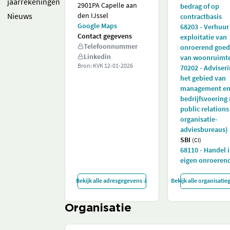
jaarrekeningen
2901PA Capelle aan
bedrag of op
Nieuws
den IJssel
contractbasis
Google Maps
68203 - Verhuur
Contact gegevens
exploitatie van
Telefoonnummer
onroerend goed 
Linkedin
van woonruimt
Bron: KVK
12-01-2026
70202 - Adviser
het gebied van
management e
bedrijfsvoering
public relations
organisatie-
adviesbureaus)
SBI
(CI)
68110 - Handel 
eigen onroeren
Bekijk alle adresgegevens
Bekijk alle organisati
Organisatie