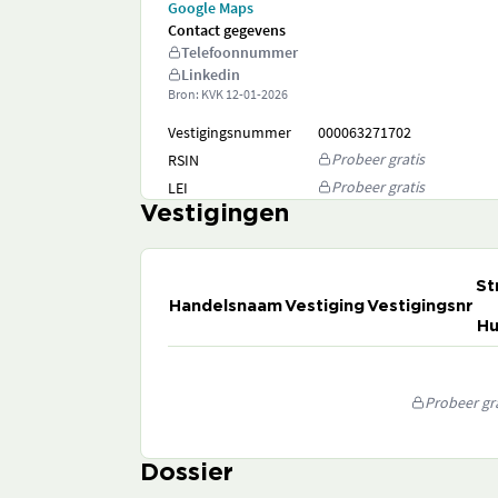
Google Maps
Contact gegevens
Telefoonnummer
Linkedin
Bron: KVK
12-01-2026
Vestigingsnummer
000063271702
Probeer gratis
RSIN
Probeer gratis
LEI
Vestigingen
St
Handelsnaam
Vestiging
Vestigingsnr
Hu
Probeer gra
Dossier