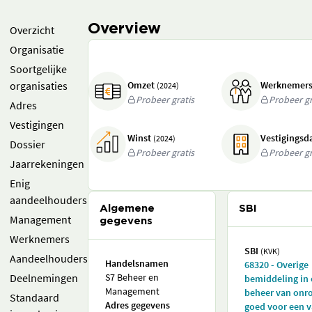
Overview
Overzicht
Organisatie
Soortgelijke
organisaties
Omzet
Werknemer
(2024)
Probeer gratis
Probeer gr
Adres
Vestigingen
Winst
Vestigings
(2024)
Dossier
Probeer gratis
Probeer gr
Jaarrekeningen
Enig
aandeelhouders
Algemene
SBI
Management
gegevens
Werknemers
SBI
(KVK)
Aandeelhouders
Handelsnamen
68320 - Overige
Deelnemingen
S7 Beheer en
bemiddeling in
Management
beheer van onr
Standaard
Adres gegevens
goed voor een v