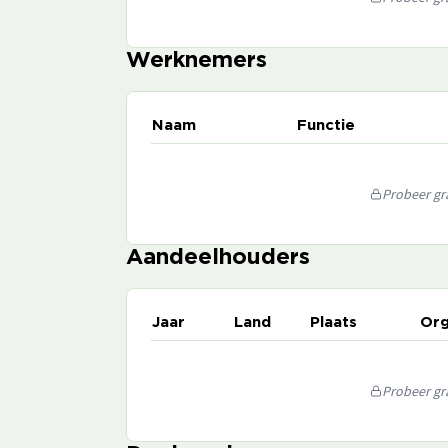
Werknemers
Naam
Functie
Probeer gra
Aandeelhouders
Jaar
Land
Plaats
Org
Probeer gra