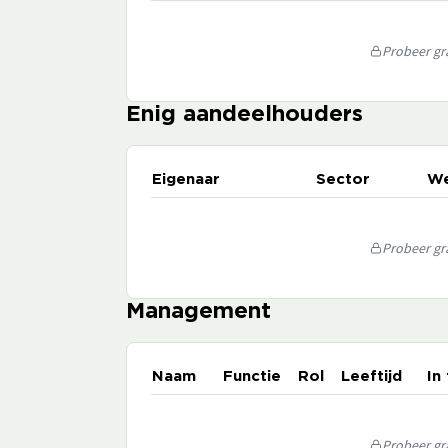
Probeer gra
Enig aandeelhouders
Eigenaar
Sector
We
Probeer gra
Management
Naam
Functie
Rol
Leeftijd
In
Probeer gra