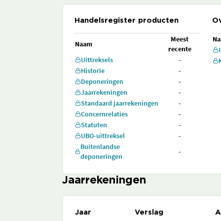
Handelsregister producten
Ov
Meest
N
Naam
recente
Uittreksels
-
Historie
-
Deponeringen
-
Jaarrekeningen
-
Standaard jaarrekeningen
-
Concernrelaties
-
Statuten
-
UBO-uittreksel
-
Buitenlandse
-
deponeringen
Jaarrekeningen
Jaar
Verslag
A