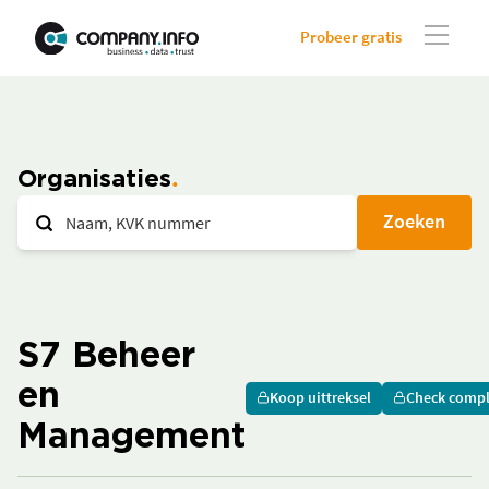
Probeer gratis
Organisaties
Zoeken
S7 Beheer
en
Koop uittreksel
Check compl
Management