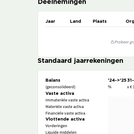
Deelnemingen
Jaar
Land
Plaats
Org
Probeer gra
Standaard jaarrekeningen
Balans
'24->'25
31
(geconsolideerd)
%
x € 
Vaste activa
Immateriële vaste activa
Materiële vaste activa
Financiële vaste activa
Vlottende activa
Vorderingen
Liquide middelen