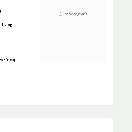
g
Probeer gratis
rijving
tor (NMI)