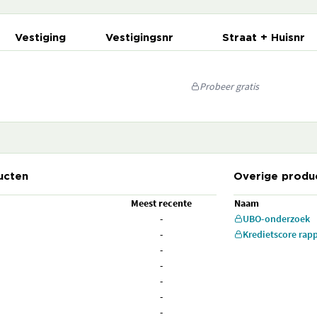
Vestiging
Vestigingsnr
Straat + Huisnr
Probeer gratis
ucten
Overige produ
Meest recente
Naam
-
UBO-onderzoek
-
Kredietscore rap
-
-
-
-
-