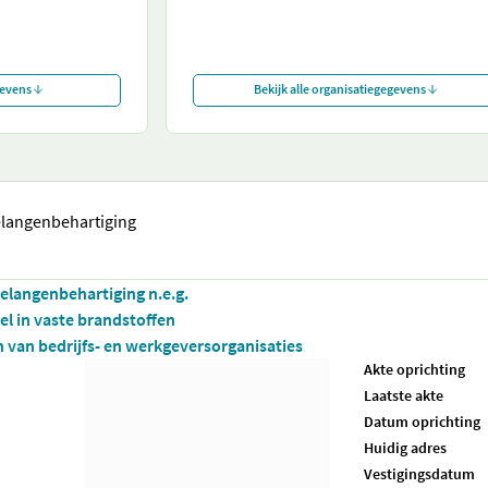
gevens
Bekijk alle organisatiegegevens
elangenbehartiging
belangenbehartiging n.e.g.
l in vaste brandstoffen
en van bedrijfs- en werkgeversorganisaties
Akte oprichting
Laatste akte
Datum oprichting
Huidig adres
Vestigingsdatum