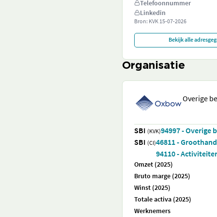
Telefoonnummer
Linkedin
Bron: KVK
15-07-2026
Bekijk alle adresge
Organisatie
Overige b
SBI
94997 - Overige 
(KVK)
SBI
46811 - Groothande
(CI)
94110 - Activiteit
Omzet (2025)
Bruto marge (2025)
Winst (2025)
Totale activa (2025)
Werknemers