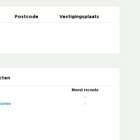
Postcode
Vestigingsplaats
cten
Meest recente
-
porten
-