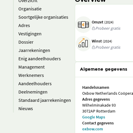
Overview
Overzicht
Organisatie
Soortgelijke organisaties
Omzet
(2024)
Adres
Probeer gratis
Vestigingen
Winst
Dossier
(2024)
Probeer gratis
Jaarrekeningen
Enig aandeelhouders
Management
Algemene gegevens
Werknemers
Aandeelhouders
Handelsnamen
Deelnemingen
Oxbow Netherlands Coöperat
Adres gegevens
Standaard jaarrekeningen
Wilhelminakade 93
Nieuws
3072AP Rotterdam
Google Maps
Contact gegevens
oxbow.com