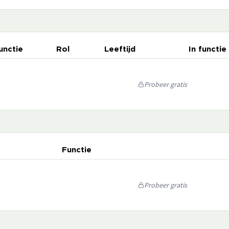
unctie
Rol
Leeftijd
In functie
Probeer gratis
Functie
Probeer gratis