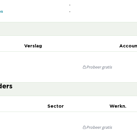
-
en
-
Verslag
Accoun
Probeer gratis
ders
Sector
Werkn.
Probeer gratis