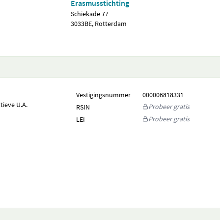
Erasmusstichting
Schiekade 77
3033BE, Rotterdam
Vestigingsnummer
000006818331
ieve U.A.
Probeer gratis
RSIN
Probeer gratis
LEI