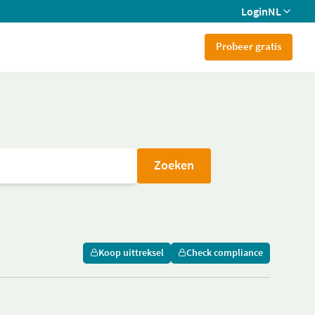
Login
NL
Probeer gratis
Zoeken
Koop uittreksel
Check compliance