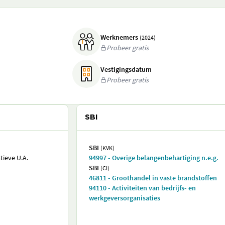
Werknemers
(2024)
Probeer gratis
Vestigingsdatum
Probeer gratis
SBI
SBI
(KVK)
ieve U.A.
94997 - Overige belangenbehartiging n.e.g.
SBI
(CI)
46811 - Groothandel in vaste brandstoffen
94110 - Activiteiten van bedrijfs- en
werkgeversorganisaties