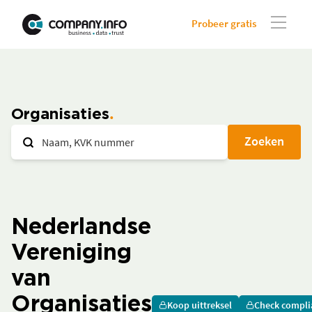
Probeer gratis
Organisaties
Zoeken
Nederlandse
Vereniging
van
Organisaties
Koop uittreksel
Check compli