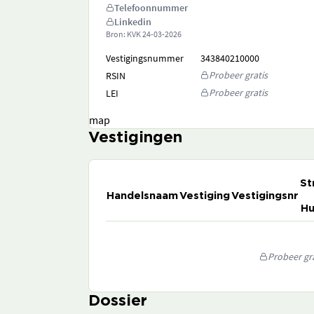
Telefoonnummer
Linkedin
Bron: KVK
24-03-2026
Vestigingsnummer
343840210000
Probeer gratis
RSIN
Probeer gratis
LEI
map
Vestigingen
St
Handelsnaam
Vestiging
Vestigingsnr
Hu
Probeer gra
Dossier