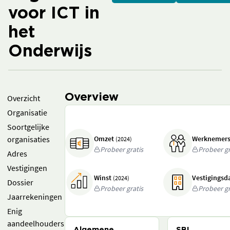
voor ICT in
het
Onderwijs
Overview
Overzicht
Organisatie
Soortgelijke
organisaties
Omzet
Werknemer
(2024)
Probeer gratis
Probeer gr
Adres
Vestigingen
Winst
Vestigings
(2024)
Dossier
Probeer gratis
Probeer gr
Jaarrekeningen
Enig
aandeelhouders
Algemene
SBI