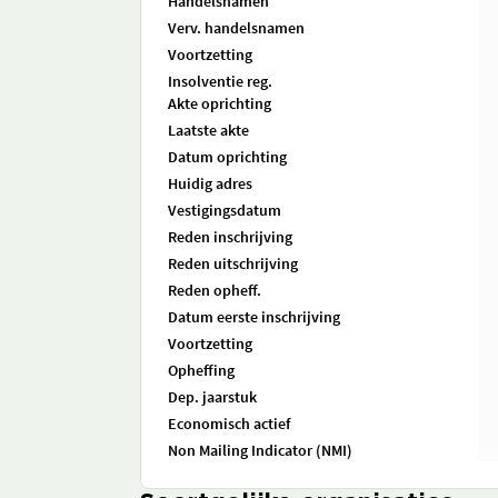
Handelsnamen
Verv. handelsnamen
Voortzetting
Insolventie reg.
Akte oprichting
Laatste akte
Datum oprichting
Huidig adres
Vestigingsdatum
Reden inschrijving
Reden uitschrijving
Reden opheff.
Datum eerste inschrijving
Voortzetting
Opheffing
Dep. jaarstuk
Economisch actief
Non Mailing Indicator (NMI)