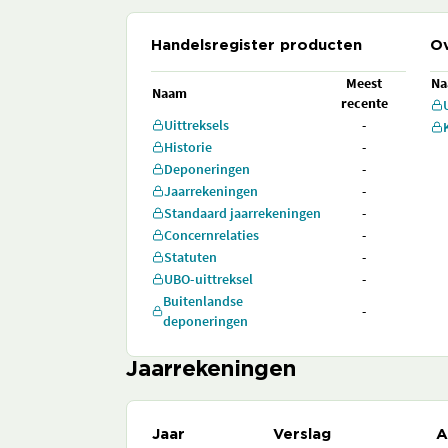
Handelsregister producten
Ov
Meest
N
Naam
recente
Uittreksels
-
Historie
-
Deponeringen
-
Jaarrekeningen
-
Standaard jaarrekeningen
-
Concernrelaties
-
Statuten
-
UBO-uittreksel
-
Buitenlandse
-
deponeringen
Jaarrekeningen
Jaar
Verslag
A