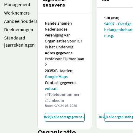
Management
gegevens
Werknemers
SBI
(KVK)
Aandeelhouders
Handelsnamen
94997 - Overige
Deelnemingen
Nederlandse
belangenbehart
Vereniging van
n.e.g.
Standaard
Organisaties voor ICT
jaarrekeningen
in het Onderwijs
Adres gegevens
Professor Eijkmanlaan
2
2035XB Haarlem
Google Maps
Contact gegevens
voio.nl
Telefoonnummer
Linkedin
Bron: KVK
24-03-2026
Bekijk alle adresgegevens
Bekijk alle organisati