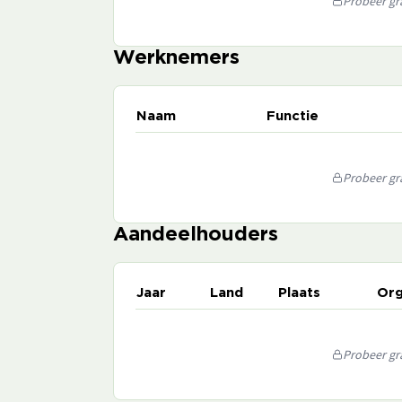
Probeer gra
Werknemers
Naam
Functie
Probeer gra
Aandeelhouders
Jaar
Land
Plaats
Org
Probeer gra