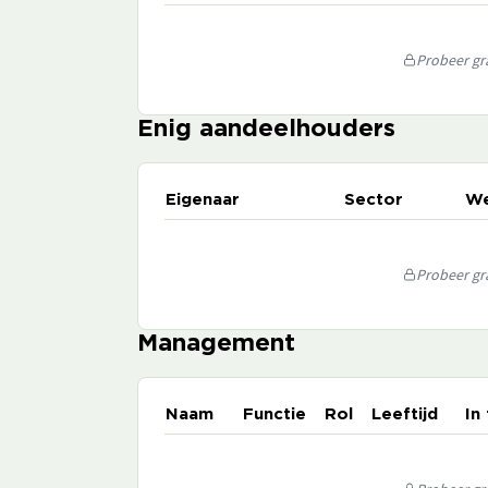
Probeer gra
Enig aandeelhouders
Eigenaar
Sector
We
Probeer gra
Management
Naam
Functie
Rol
Leeftijd
In