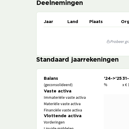
Deelnemingen
Jaar
Land
Plaats
Org
Probeer gra
Standaard jaarrekeningen
Balans
'24->'25
31
(geconsolideerd)
%
x € 
Vaste activa
Immateriële vaste activa
Materiële vaste activa
Financiële vaste activa
Vlottende activa
Vorderingen
Liquide middelen