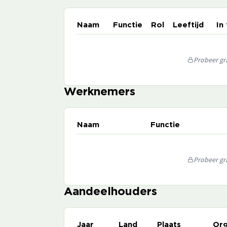
Naam
Functie
Rol
Leeftijd
In
Probeer gra
Werknemers
Naam
Functie
Probeer gra
Aandeelhouders
Jaar
Land
Plaats
Org