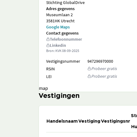
Stichting GlobalDrive
Adres gegevens
Museumlaan 2
3581HK Utrecht
Google Maps
Contact gegevens
Telefoonnummer
Linkedin
Bron: KVK
08-09-2025
Vestigingsnummer
947296970000
Probeer gratis
RSIN
Probeer gratis
LEI
map
Vestigingen
St
Handelsnaam
Vestiging
Vestigingsnr
Hu