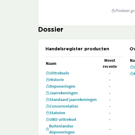
Probeer gra
Dossier
Handelsregister producten
Ov
Meest
N
Naam
recente
Uittreksels
-
Historie
-
Deponeringen
-
Jaarrekeningen
-
Standaard jaarrekeningen
-
Concernrelaties
-
Statuten
-
UBO-uittreksel
-
Buitenlandse
-
deponeringen