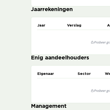
Jaarrekeningen
Jaar
Verslag
A
Probeer gra
Enig aandeelhouders
Eigenaar
Sector
We
Probeer gra
Management