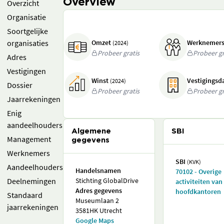
Overview
Overzicht
Organisatie
Soortgelijke
organisaties
Omzet
Werknemer
(2024)
Probeer gratis
Probeer gr
Adres
Vestigingen
Winst
Vestigings
(2024)
Dossier
Probeer gratis
Probeer gr
Jaarrekeningen
Enig
aandeelhouders
Algemene
SBI
Management
gegevens
Werknemers
SBI
(KVK)
Aandeelhouders
Handelsnamen
70102 - Overige
Deelnemingen
Stichting GlobalDrive
activiteiten van
Adres gegevens
hoofdkantoren
Standaard
Museumlaan 2
jaarrekeningen
3581HK Utrecht
Google Maps