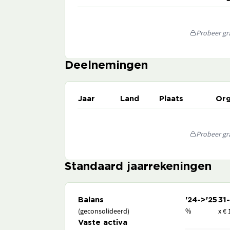
Probeer gra
Deelnemingen
Jaar
Land
Plaats
Org
Probeer gra
Standaard jaarrekeningen
Balans
'24->'25
31
(geconsolideerd)
%
x € 
Vaste activa