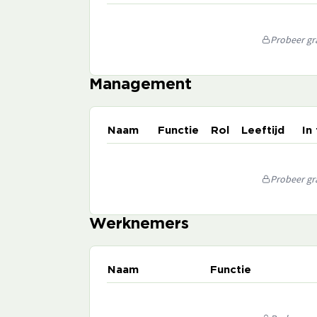
Probeer gra
Management
Naam
Functie
Rol
Leeftijd
In
Probeer gra
Werknemers
Naam
Functie