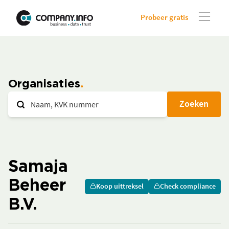
Probeer gratis
Organisaties
Zoeken
Samaja
Beheer
Koop uittreksel
Check compliance
B.V.