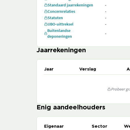
Standaard jaarrekeningen
-
Concernrelaties
-
Statuten
-
UBO-uittreksel
-
Buitenlandse
-
deponeringen
Jaarrekeningen
Jaar
Verslag
A
Probeer gra
Enig aandeelhouders
Eigenaar
Sector
We