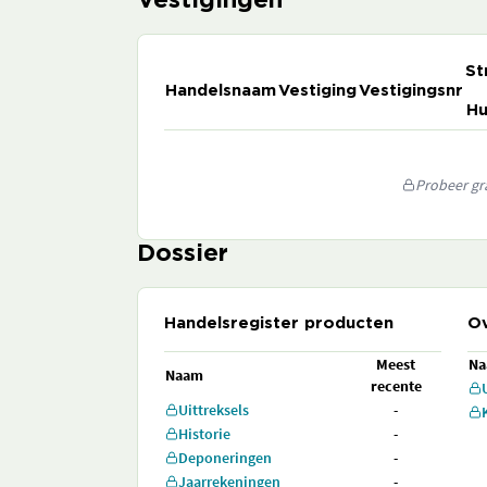
Vestigingen
St
Handelsnaam
Vestiging
Vestigingsnr
Hu
Probeer gra
Dossier
Handelsregister producten
Ov
Meest
N
Naam
recente
Uittreksels
-
Historie
-
Deponeringen
-
Jaarrekeningen
-