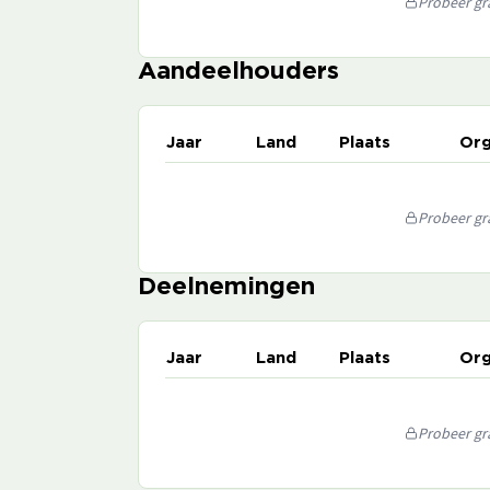
Probeer gra
Aandeelhouders
Jaar
Land
Plaats
Org
Probeer gra
Deelnemingen
Jaar
Land
Plaats
Org
Probeer gra