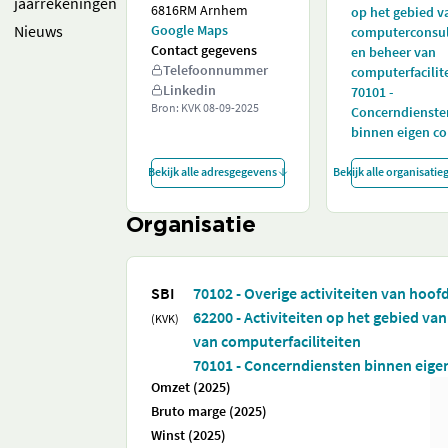
jaarrekeningen
6816RM Arnhem
op het gebied v
Nieuws
Google Maps
computerconsu
Contact gegevens
en beheer van
Telefoonnummer
computerfacilit
Linkedin
70101 -
Bron: KVK
08-09-2025
Concerndienste
binnen eigen c
Bekijk alle adresgegevens
Bekijk alle organisati
Organisatie
SBI
70102 - Overige activiteiten van hoo
62200 - Activiteiten op het gebied v
(KVK)
van computerfaciliteiten
70101 - Concerndiensten binnen eige
Omzet (2025)
Bruto marge (2025)
Winst (2025)