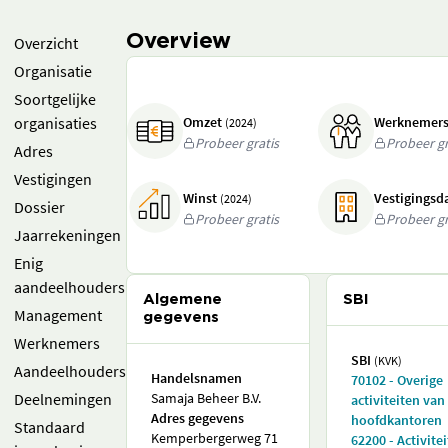
Overview
Overzicht
Organisatie
Soortgelijke
organisaties
Omzet
Werknemer
(2024)
Probeer gratis
Probeer gr
Adres
Vestigingen
Winst
Vestigings
(2024)
Dossier
Probeer gratis
Probeer gr
Jaarrekeningen
Enig
aandeelhouders
Algemene
SBI
Management
gegevens
Werknemers
SBI
(KVK)
Aandeelhouders
Handelsnamen
70102 - Overige
Deelnemingen
Samaja Beheer B.V.
activiteiten van
Adres gegevens
hoofdkantoren
Standaard
Kemperbergerweg 71
62200 - Activite