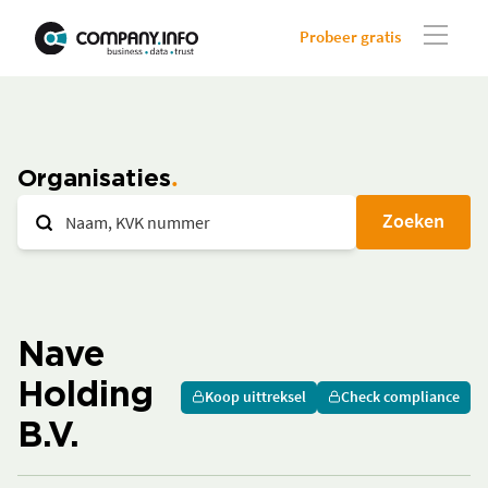
Probeer gratis
Organisaties
Zoeken
Nave
Holding
Koop uittreksel
Check compliance
B.V.