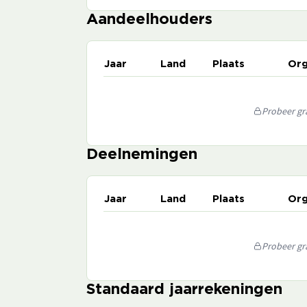
Aandeelhouders
Jaar
Land
Plaats
Org
Probeer gra
Deelnemingen
Jaar
Land
Plaats
Org
Probeer gra
Standaard jaarrekeningen