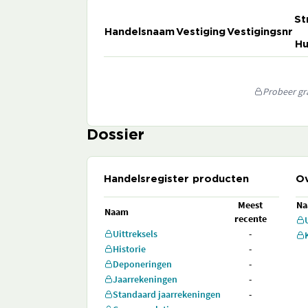
St
Handelsnaam
Vestiging
Vestigingsnr
Hu
Probeer gra
Dossier
Handelsregister producten
Ov
Meest
N
Naam
recente
Uittreksels
-
Historie
-
Deponeringen
-
Jaarrekeningen
-
Standaard jaarrekeningen
-