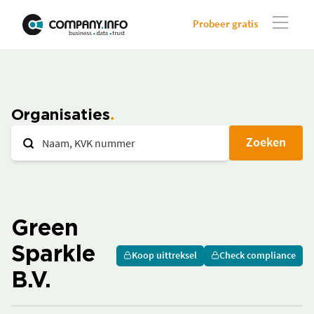
Probeer gratis
Organisaties
Zoeken
Green
Sparkle
Koop uittreksel
Check compliance
B.V.