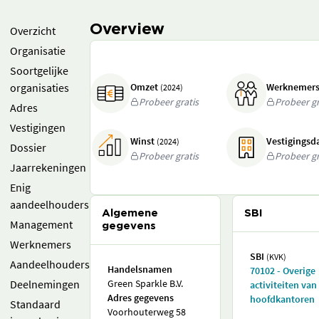
Overview
Overzicht
Organisatie
Soortgelijke
organisaties
Omzet
Werknemer
(2024)
Probeer gratis
Probeer gr
Adres
Vestigingen
Winst
Vestigings
(2024)
Dossier
Probeer gratis
Probeer gr
Jaarrekeningen
Enig
aandeelhouders
Algemene
SBI
Management
gegevens
Werknemers
SBI
(KVK)
Aandeelhouders
Handelsnamen
70102 - Overige
Deelnemingen
Green Sparkle B.V.
activiteiten van
Adres gegevens
hoofdkantoren
Standaard
Voorhouterweg 58