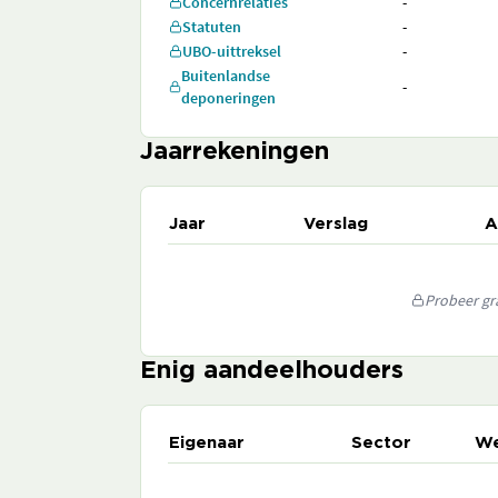
Concernrelaties
-
Statuten
-
UBO-uittreksel
-
Buitenlandse
-
deponeringen
Jaarrekeningen
Jaar
Verslag
A
Probeer gra
Enig aandeelhouders
Eigenaar
Sector
We