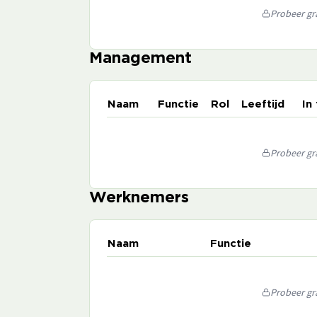
Probeer gra
Management
Naam
Functie
Rol
Leeftijd
In
Probeer gra
Werknemers
Naam
Functie
Probeer gra