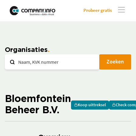
Probeer gratis
Organisaties
Zoeken
Bloemfontein
Koop uittreksel
Check com
Beheer B.V.