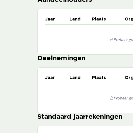
Aandeelhouders
Jaar
Land
Plaats
Org
Probeer gra
Deelnemingen
Jaar
Land
Plaats
Org
Probeer gra
Standaard jaarrekeningen