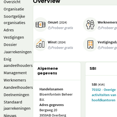
Overview
Overzicht
Organisatie
Soortgelijke
organisaties
Omzet
Werknemer
(2024)
Probeer gratis
Probeer gr
Adres
Vestigingen
Winst
Vestigings
(2024)
Dossier
Probeer gratis
Probeer gr
Jaarrekeningen
Enig
aandeelhouders
Algemene
SBI
Management
gegevens
Werknemers
SBI
(KVK)
Aandeelhouders
Handelsnamen
70102 - Overige
Deelnemingen
Bloemfontein Beheer
activiteiten van
B.V.
hoofdkantoren
Standaard
Adres gegevens
jaarrekeningen
Bergweg 20
Nieuws
3959AB Overberg