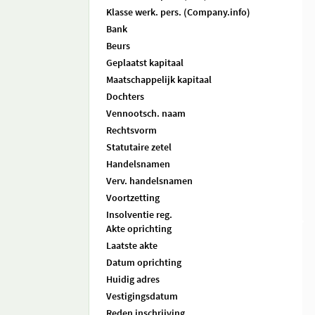
Klasse werk. pers. (Company.info)
Bank
Beurs
Geplaatst kapitaal
Maatschappelijk kapitaal
Dochters
Vennootsch. naam
Rechtsvorm
Statutaire zetel
Handelsnamen
Verv. handelsnamen
Voortzetting
Insolventie reg.
Akte oprichting
Laatste akte
Datum oprichting
Huidig adres
Vestigingsdatum
Reden inschrijving