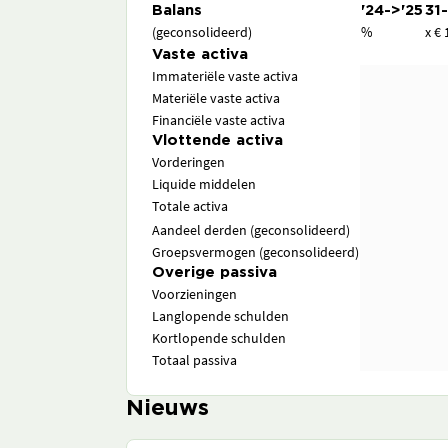
Balans
'24->'25
31
(geconsolideerd)
%
x € 
Vaste activa
Immateriële vaste activa
Materiële vaste activa
Financiële vaste activa
Vlottende activa
Vorderingen
Liquide middelen
Totale activa
Aandeel derden (geconsolideerd)
Groepsvermogen (geconsolideerd)
Overige passiva
Voorzieningen
Langlopende schulden
Kortlopende schulden
Totaal passiva
Nieuws