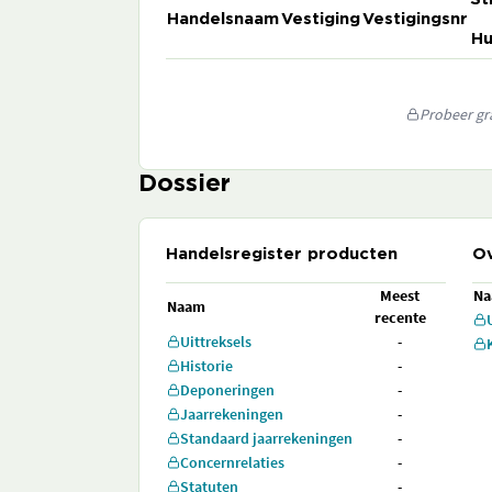
Handelsnaam
Vestiging
Vestigingsnr
Hu
Probeer gra
Dossier
Handelsregister producten
Ov
Meest
N
Naam
recente
Uittreksels
-
Historie
-
Deponeringen
-
Jaarrekeningen
-
Standaard jaarrekeningen
-
Concernrelaties
-
Statuten
-