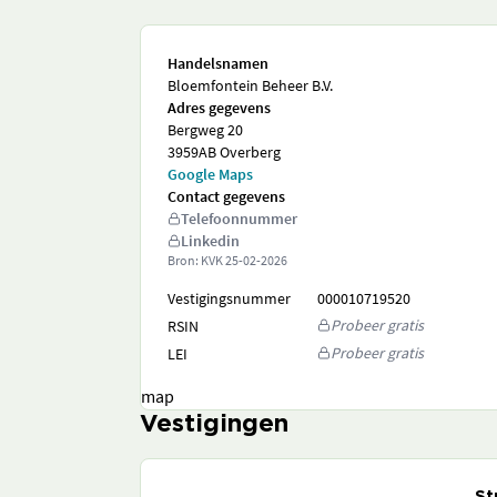
Handelsnamen
Bloemfontein Beheer B.V.
Adres gegevens
Bergweg 20
3959AB Overberg
Google Maps
Contact gegevens
Telefoonnummer
Linkedin
Bron: KVK
25-02-2026
Vestigingsnummer
000010719520
Probeer gratis
RSIN
Probeer gratis
LEI
map
Vestigingen
St