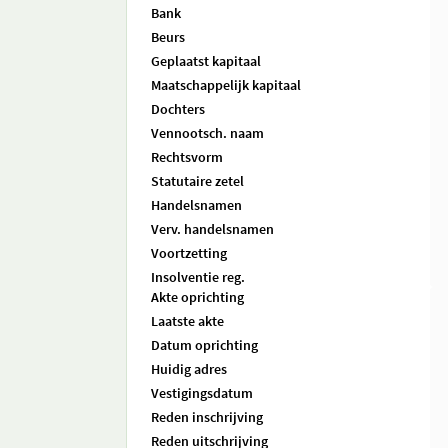
Bank
Beurs
Geplaatst kapitaal
Maatschappelijk kapitaal
Dochters
Vennootsch. naam
Rechtsvorm
Statutaire zetel
Handelsnamen
Verv. handelsnamen
Voortzetting
Insolventie reg.
Akte oprichting
Laatste akte
Datum oprichting
Huidig adres
Vestigingsdatum
Reden inschrijving
Reden uitschrijving