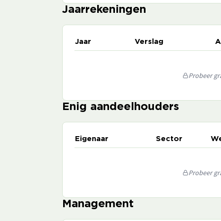
Jaarrekeningen
Jaar
Verslag
A
Probeer gra
Enig aandeelhouders
Eigenaar
Sector
We
Probeer gra
Management