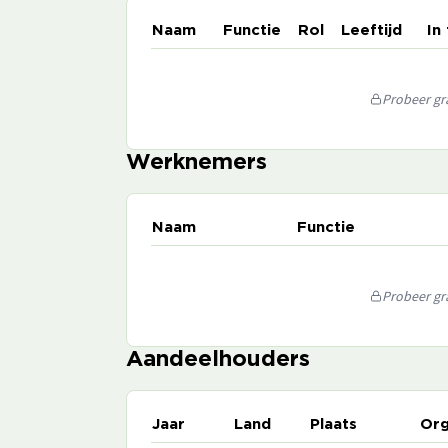
Naam
Functie
Rol
Leeftijd
In
Probeer gra
Werknemers
Naam
Functie
Probeer gra
Aandeelhouders
Jaar
Land
Plaats
Org