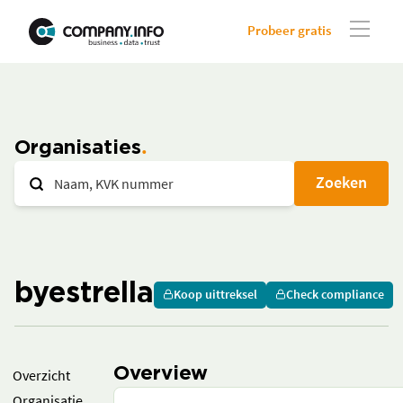
Probeer gratis
Organisaties
Zoeken
byestrella
Koop uittreksel
Check compliance
Overview
Overzicht
Organisatie