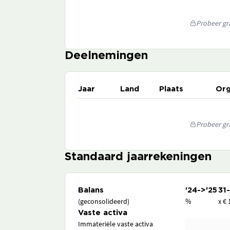
Probeer gra
Deelnemingen
Jaar
Land
Plaats
Org
Probeer gra
Standaard jaarrekeningen
Balans
'24->'25
31
(geconsolideerd)
%
x € 
Vaste activa
Immateriële vaste activa