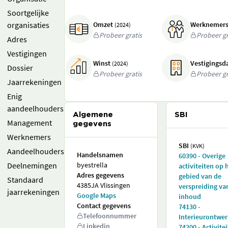
Soortgelijke
organisaties
Omzet
Werknemer
(2024)
Probeer gratis
Probeer gr
Adres
Vestigingen
Winst
Vestigings
(2024)
Dossier
Probeer gratis
Probeer gr
Jaarrekeningen
Enig
aandeelhouders
Algemene
SBI
Management
gegevens
Werknemers
SBI
(KVK)
Aandeelhouders
Handelsnamen
60390 - Overige
Deelnemingen
byestrella
activiteiten op 
Adres gegevens
gebied van de
Standaard
4385JA Vlissingen
verspreiding va
jaarrekeningen
Google Maps
inhoud
Contact gegevens
74130 -
Telefoonnummer
Interieurontwe
Linkedin
74200 - Activite