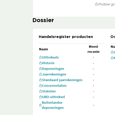
Probeer gra
Dossier
Handelsregister producten
Ov
Meest
N
Naam
recente
Uittreksels
-
Historie
-
Deponeringen
-
Jaarrekeningen
-
Standaard jaarrekeningen
-
Concernrelaties
-
Statuten
-
UBO-uittreksel
-
Buitenlandse
-
deponeringen