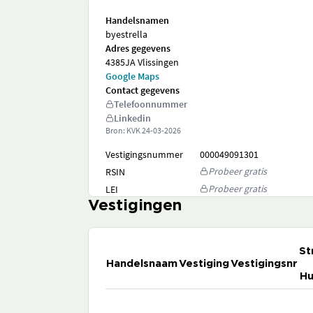
Handelsnamen
byestrella
Adres gegevens
4385JA Vlissingen
Google Maps
Contact gegevens
Telefoonnummer
Linkedin
Bron: KVK
24-03-2026
Vestigingsnummer
000049091301
Probeer gratis
RSIN
Probeer gratis
LEI
Vestigingen
St
Handelsnaam
Vestiging
Vestigingsnr
Hu