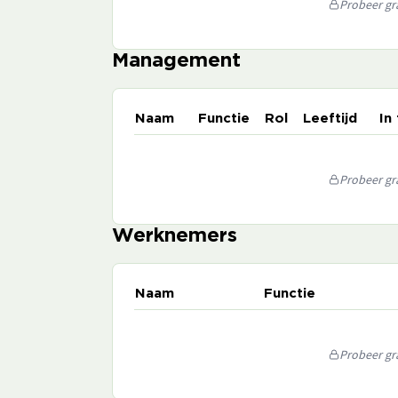
Probeer gra
Management
Naam
Functie
Rol
Leeftijd
In
Probeer gra
Werknemers
Naam
Functie
Probeer gra