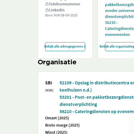
Telefoonnummer
pakketbezorgdi
Linkedin
zonder universe
Bron: KVK
08-09-2025
dienstverplicht
56210 -
Cateringdienst
evenementen
Bekijk alle adresgegevens
Bekijk alle organisati
Organisatie
SBI
52109 - Opslag in distributiecentra en
koelhuizen e.d.)
(KVK)
53201 - Post- en pakketbezorgdienst
dienstverplichting
56210 - Cateringdiensten op evene
Omzet (2025)
Bruto marge (2025)
Winst (2025)