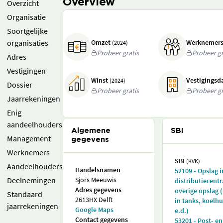
Overview
Overzicht
Organisatie
Soortgelijke
organisaties
Omzet
Werknemer
(2024)
Probeer gratis
Probeer gr
Adres
Vestigingen
Winst
Vestigings
(2024)
Dossier
Probeer gratis
Probeer gr
Jaarrekeningen
Enig
aandeelhouders
Algemene
SBI
Management
gegevens
Werknemers
SBI
(KVK)
Aandeelhouders
Handelsnamen
52109 - Opslag i
Deelnemingen
Sjors Meeuwis
distributiecentr
Adres gegevens
overige opslag (
Standaard
2613HX Delft
in tanks, koelh
jaarrekeningen
Google Maps
e.d.)
Contact gegevens
53201 - Post- en