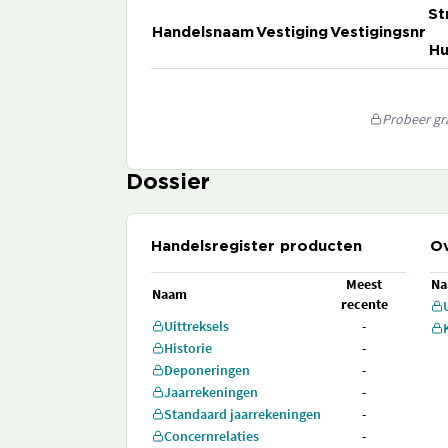
St
Handelsnaam
Vestiging
Vestigingsnr
Hu
Probeer gra
Dossier
Handelsregister producten
Ov
Meest
N
Naam
recente
Uittreksels
-
Historie
-
Deponeringen
-
Jaarrekeningen
-
Standaard jaarrekeningen
-
Concernrelaties
-