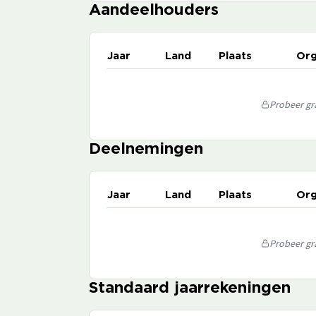
Aandeelhouders
Jaar
Land
Plaats
Org
Probeer gra
Deelnemingen
Jaar
Land
Plaats
Org
Probeer gra
Standaard jaarrekeningen