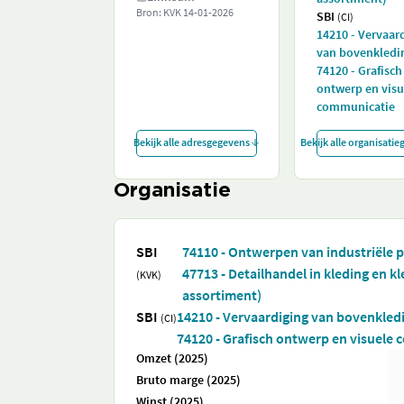
Bron: KVK
14-01-2026
SBI
(CI)
14210 - Vervaar
van bovenkledi
74120 - Grafisch
ontwerp en visu
communicatie
Bekijk alle adresgegevens
Bekijk alle organisati
Organisatie
SBI
74110 - Ontwerpen van industriële
47713 - Detailhandel in kleding en 
(KVK)
assortiment)
SBI
14210 - Vervaardiging van bovenkled
(CI)
74120 - Grafisch ontwerp en visuele
Omzet (2025)
Bruto marge (2025)
Winst (2025)