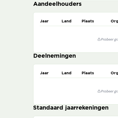
Aandeelhouders
Jaar
Land
Plaats
Org
Probeer gra
Deelnemingen
Jaar
Land
Plaats
Org
Probeer gra
Standaard jaarrekeningen