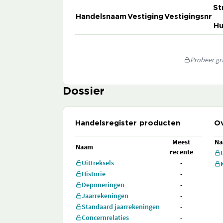
St
Handelsnaam
Vestiging
Vestigingsnr
Hu
Probeer gra
Dossier
Handelsregister producten
Ov
Meest
N
Naam
recente
Uittreksels
-
Historie
-
Deponeringen
-
Jaarrekeningen
-
Standaard jaarrekeningen
-
Concernrelaties
-