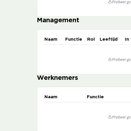
Probeer gra
Management
Naam
Functie
Rol
Leeftijd
In
Probeer gra
Werknemers
Naam
Functie
Probeer gra