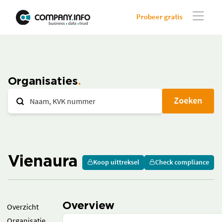
Probeer gratis
Organisaties
Zoeken
Vienaura
Koop uittreksel
Check compliance
Overview
Overzicht
Organisatie