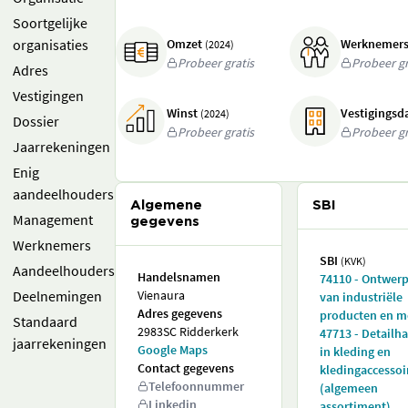
Soortgelijke
organisaties
Omzet
Werknemer
(2024)
Probeer gratis
Probeer gr
Adres
Vestigingen
Winst
Vestigings
(2024)
Dossier
Probeer gratis
Probeer gr
Jaarrekeningen
Enig
aandeelhouders
Algemene
SBI
Management
gegevens
Werknemers
SBI
(KVK)
Aandeelhouders
Handelsnamen
74110 - Ontwer
Deelnemingen
Vienaura
van industriële
Adres gegevens
producten en 
Standaard
2983SC Ridderkerk
47713 - Detailh
jaarrekeningen
Google Maps
in kleding en
Contact gegevens
kledingaccessoi
Telefoonnummer
(algemeen
Linkedin
assortiment)