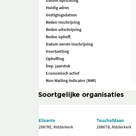
Datum oprichting
Huidig adres
Vestigingsdatum
Reden inschrijving
Reden uitschrijving
Reden opheff.
Datum eerste inschrijving
Voortzetting
Opheffing
Dep. jaarstuk
Economisch actief
Non Mailing Indicator (NMI)
Soortgelijke organisaties
Elisante
Touchofdaan
2987RE, Ridderkerk
2986TB, Ridderkerk