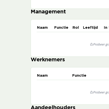
Management
Naam
Functie
Rol
Leeftijd
In
Probeer gra
Werknemers
Naam
Functie
Probeer gra
Aandeelhouders