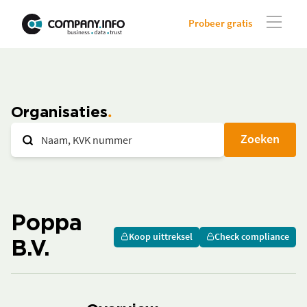
Probeer gratis
Organisaties
Zoeken
Poppa
Koop uittreksel
Check compliance
B.V.