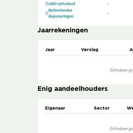
UBO-uittreksel
-
Buitenlandse
-
deponeringen
Jaarrekeningen
Jaar
Verslag
A
Probeer gra
Enig aandeelhouders
Eigenaar
Sector
We
Probeer gra