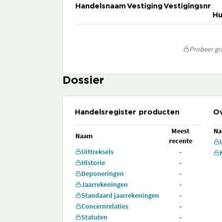
Handelsnaam
Vestiging
Vestigingsnr
Hu
Probeer gra
Dossier
Handelsregister producten
Ov
Meest
N
Naam
recente
Uittreksels
-
Historie
-
Deponeringen
-
Jaarrekeningen
-
Standaard jaarrekeningen
-
Concernrelaties
-
Statuten
-