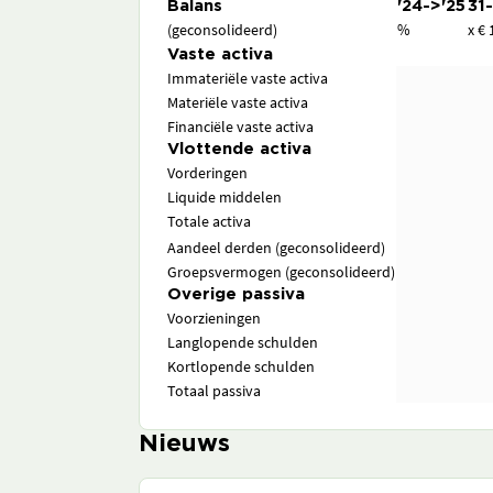
Balans
'24->'25
31
(geconsolideerd)
%
x € 
Vaste activa
Immateriële vaste activa
Materiële vaste activa
Financiële vaste activa
Vlottende activa
Vorderingen
Liquide middelen
Totale activa
Aandeel derden (geconsolideerd)
Groepsvermogen (geconsolideerd)
Overige passiva
Voorzieningen
Langlopende schulden
Kortlopende schulden
Totaal passiva
Nieuws