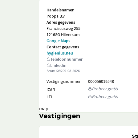
Handelsnamen
Poppa B.V.
Adres gegevens
Franciscusweg 255
1216SG Hilversum
Google Maps
Contact gegevens
hygienius.neu
Telefoonnummer
Linkedin
Bron: KVK
09-08-2026
Vestigingsnummer
000056019548
Probeer gratis
RSIN
Probeer gratis
LEI
map
Vestigingen
St