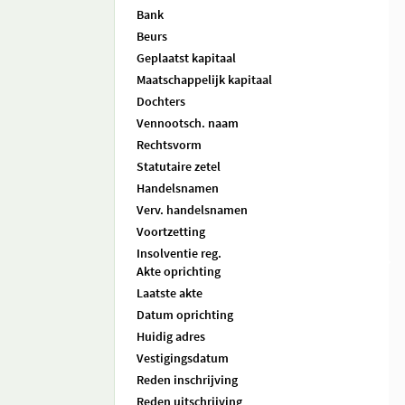
Bank
Beurs
Geplaatst kapitaal
Maatschappelijk kapitaal
Dochters
Vennootsch. naam
Rechtsvorm
Statutaire zetel
Handelsnamen
Verv. handelsnamen
Voortzetting
Insolventie reg.
Akte oprichting
Laatste akte
Datum oprichting
Huidig adres
Vestigingsdatum
Reden inschrijving
Reden uitschrijving