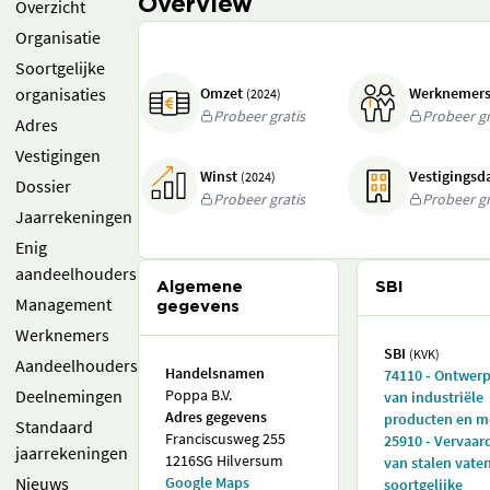
Overview
Overzicht
Organisatie
Soortgelijke
organisaties
Omzet
Werknemer
(2024)
Probeer gratis
Probeer gr
Adres
Vestigingen
Winst
Vestigings
(2024)
Dossier
Probeer gratis
Probeer gr
Jaarrekeningen
Enig
aandeelhouders
Algemene
SBI
Management
gegevens
Werknemers
SBI
(KVK)
Aandeelhouders
Handelsnamen
74110 - Ontwer
Deelnemingen
Poppa B.V.
van industriële
Adres gegevens
producten en 
Standaard
Franciscusweg 255
25910 - Vervaar
jaarrekeningen
1216SG Hilversum
van stalen vate
Nieuws
Google Maps
soortgelijke