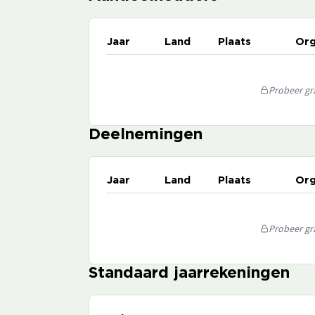
Jaar
Land
Plaats
Org
Probeer gra
Deelnemingen
Jaar
Land
Plaats
Org
Probeer gra
Standaard jaarrekeningen