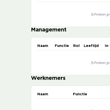
Probeer gra
Management
Naam
Functie
Rol
Leeftijd
In
Probeer gra
Werknemers
Naam
Functie