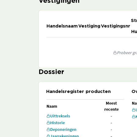
Vestigingen
St
Handelsnaam
Vestiging
Vestigingsnr
Hu
Probeer gra
Dossier
Handelsregister producten
Ov
Meest
N
Naam
recente
Uittreksels
-
Historie
-
Deponeringen
-
Jaarrekeningen
-