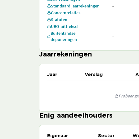
Standaard jaarrekeningen
-
Concernrelaties
-
Statuten
-
UBO-uittreksel
-
Buitenlandse
-
deponeringen
Jaarrekeningen
Jaar
Verslag
A
Probeer gra
Enig aandeelhouders
Eigenaar
Sector
We