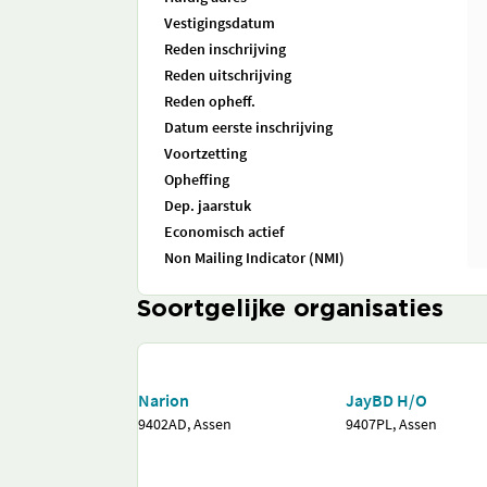
Vestigingsdatum
Reden inschrijving
Reden uitschrijving
Reden opheff.
Datum eerste inschrijving
Voortzetting
Opheffing
Dep. jaarstuk
Economisch actief
Non Mailing Indicator (NMI)
Soortgelijke organisaties
Narion
JayBD H/O
9402AD, Assen
9407PL, Assen