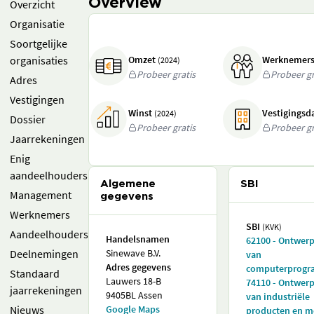
Overview
Overzicht
Organisatie
Soortgelijke
organisaties
Omzet
Werknemer
(2024)
Probeer gratis
Probeer gr
Adres
Vestigingen
Winst
Vestigings
(2024)
Dossier
Probeer gratis
Probeer gr
Jaarrekeningen
Enig
aandeelhouders
Algemene
SBI
Management
gegevens
Werknemers
SBI
(KVK)
Aandeelhouders
Handelsnamen
62100 - Ontwer
Deelnemingen
Sinewave B.V.
van
Adres gegevens
computerprogr
Standaard
Lauwers 18-B
74110 - Ontwer
jaarrekeningen
9405BL Assen
van industriële
Nieuws
Google Maps
producten en 