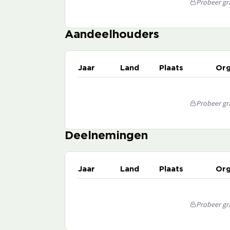
Probeer gra
Aandeelhouders
Jaar
Land
Plaats
Org
Probeer gra
Deelnemingen
Jaar
Land
Plaats
Org
Probeer gra