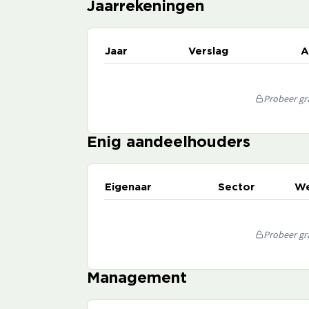
Jaarrekeningen
Jaar
Verslag
A
Probeer gra
Enig aandeelhouders
Eigenaar
Sector
We
Probeer gra
Management