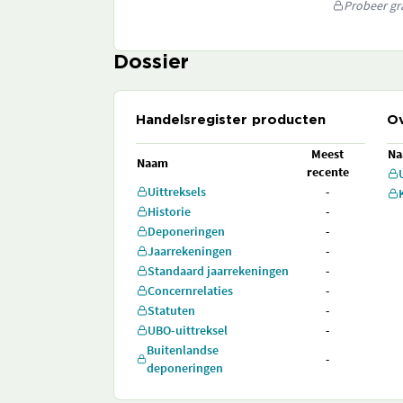
Probeer gra
Dossier
Handelsregister producten
Ov
Meest
N
Naam
recente
Uittreksels
-
Historie
-
Deponeringen
-
Jaarrekeningen
-
Standaard jaarrekeningen
-
Concernrelaties
-
Statuten
-
UBO-uittreksel
-
Buitenlandse
-
deponeringen