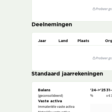
Probeer gra
Deelnemingen
Jaar
Land
Plaats
Org
Probeer gra
Standaard jaarrekeningen
Balans
'24->'25
31
(geconsolideerd)
%
x € 
Vaste activa
Immateriële vaste activa