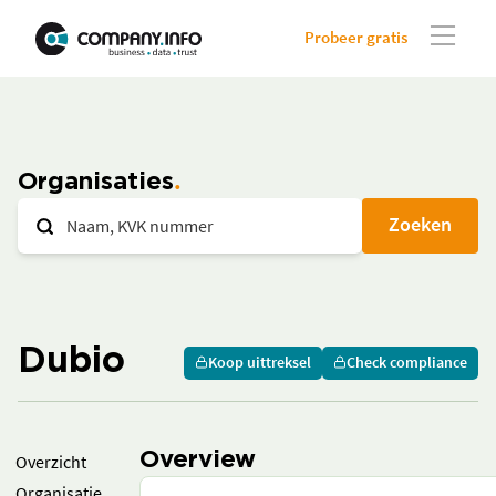
Probeer gratis
Organisaties
Zoeken
Dubio
Koop uittreksel
Check compliance
Overview
Overzicht
Organisatie