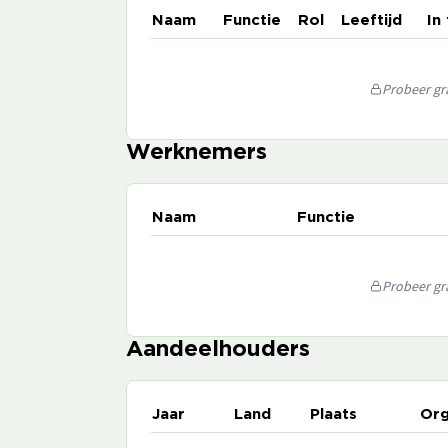
Naam
Functie
Rol
Leeftijd
In
Probeer gra
Werknemers
Naam
Functie
Probeer gra
Aandeelhouders
Jaar
Land
Plaats
Org