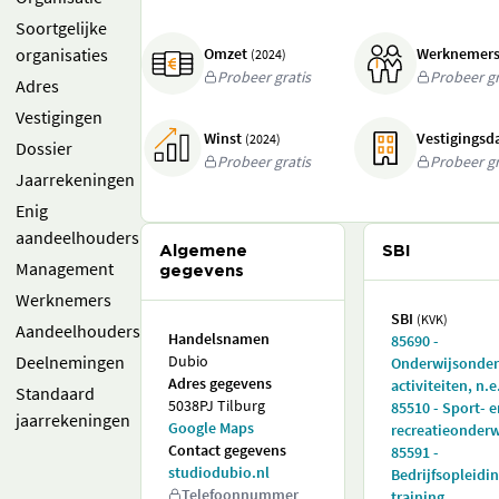
Soortgelijke
organisaties
Omzet
Werknemer
(2024)
Probeer gratis
Probeer gr
Adres
Vestigingen
Winst
Vestigings
(2024)
Dossier
Probeer gratis
Probeer gr
Jaarrekeningen
Enig
aandeelhouders
Algemene
SBI
Management
gegevens
Werknemers
SBI
(KVK)
Aandeelhouders
Handelsnamen
85690 -
Deelnemingen
Dubio
Onderwijsonde
Adres gegevens
activiteiten, n.e
Standaard
5038PJ Tilburg
85510 - Sport- e
jaarrekeningen
Google Maps
recreatieonderw
Contact gegevens
85591 -
studiodubio.nl
Bedrijfsopleidin
Telefoonnummer
training