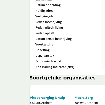
Datum oprichting
Huidig adres
Vestigingsdatum
Reden inschrijving
Reden uitschrijving
Reden opheff.
Datum eerste inschrijving
Voortzetting
Opheffing
Dep. jaarstuk
Economisch actief
Non Mailing Indicator (NMI)
Soortgelijke organisaties
Pire verzorging & hulp
Medra Zorg
6832JR, Arnhem
6846WE, Arnhem