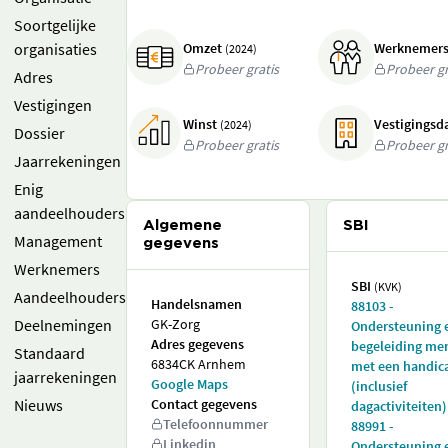
Soortgelijke
organisaties
Omzet
Werknemer
(2024)
Probeer gratis
Probeer gr
Adres
Vestigingen
Winst
Vestigings
(2024)
Dossier
Probeer gratis
Probeer gr
Jaarrekeningen
Enig
aandeelhouders
Algemene
SBI
Management
gegevens
Werknemers
SBI
(KVK)
Aandeelhouders
Handelsnamen
88103 -
Deelnemingen
GK-Zorg
Ondersteuning 
Adres gegevens
begeleiding me
Standaard
6834CK Arnhem
met een handic
jaarrekeningen
Google Maps
(inclusief
Nieuws
Contact gegevens
dagactiviteiten)
Telefoonnummer
88991 -
Linkedin
Ondersteuning 