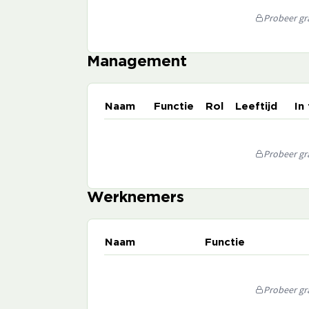
Probeer gra
Management
Naam
Functie
Rol
Leeftijd
In
Probeer gra
Werknemers
Naam
Functie
Probeer gra