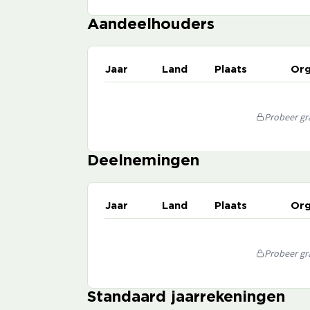
Aandeelhouders
Jaar
Land
Plaats
Org
Probeer gra
Deelnemingen
Jaar
Land
Plaats
Org
Probeer gra
Standaard jaarrekeningen