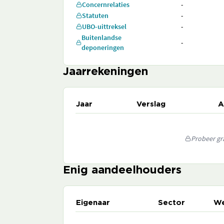
Concernrelaties
-
Statuten
-
UBO-uittreksel
-
Buitenlandse
-
deponeringen
Jaarrekeningen
Jaar
Verslag
A
Probeer gra
Enig aandeelhouders
Eigenaar
Sector
We