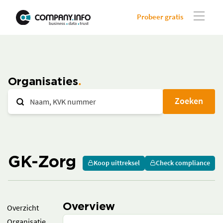
Probeer gratis
Organisaties
Zoeken
GK-Zorg
Koop uittreksel
Check compliance
Overview
Overzicht
Organisatie