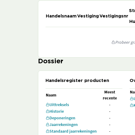
St
Handelsnaam
Vestiging
Vestigingsnr
Hu
Probeer gra
Dossier
Handelsregister producten
Ov
Meest
N
Naam
recente
Uittreksels
-
Historie
-
Deponeringen
-
Jaarrekeningen
-
Standaard jaarrekeningen
-