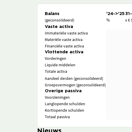
Balans
'24->'25
31
(geconsolideerd)
%
x € 
Vaste activa
Immateriële vaste activa
Materiële vaste activa
Financiële vaste activa
Vlottende activa
Vorderingen
Liquide middelen
Totale activa
Aandeel derden (geconsolideerd)
Groepsvermogen (geconsolideerd)
Overige passiva
Voorzieningen
Langlopende schulden
Kortlopende schulden
Totaal passiva
Nieuws