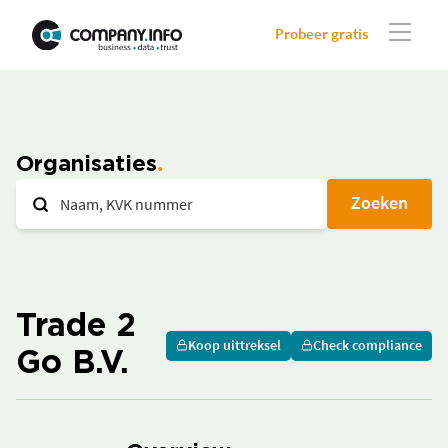
Probeer gratis
Organisaties
Zoeken
Trade 2
Koop uittreksel
Check compliance
Go B.V.