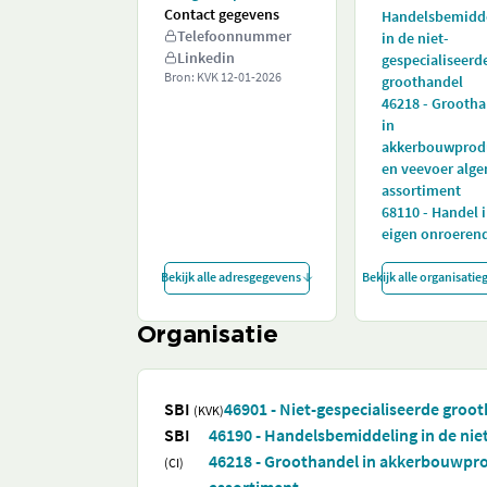
Contact gegevens
Handelsbemidd
Telefoonnummer
in de niet-
Linkedin
gespecialiseerd
Bron: KVK
12-01-2026
groothandel
46218 - Grooth
in
akkerbouwprod
en veevoer alg
assortiment
68110 - Handel 
eigen onroeren
Bekijk alle adresgegevens
Bekijk alle organisati
Organisatie
SBI
46901 - Niet-gespecialiseerde groo
(KVK)
SBI
46190 - Handelsbemiddeling in de nie
46218 - Groothandel in akkerbouwpr
(CI)