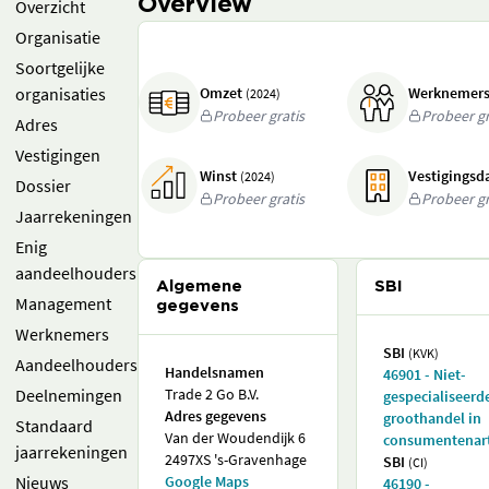
Overview
Overzicht
Organisatie
Soortgelijke
organisaties
Omzet
Werknemer
(2024)
Probeer gratis
Probeer gr
Adres
Vestigingen
Winst
Vestigings
(2024)
Dossier
Probeer gratis
Probeer gr
Jaarrekeningen
Enig
aandeelhouders
Algemene
SBI
Management
gegevens
Werknemers
SBI
(KVK)
Aandeelhouders
Handelsnamen
46901 - Niet-
Deelnemingen
Trade 2 Go B.V.
gespecialiseerd
Adres gegevens
groothandel in
Standaard
Van der Woudendijk 6
consumentenart
jaarrekeningen
2497XS 's-Gravenhage
SBI
(CI)
Nieuws
Google Maps
46190 -