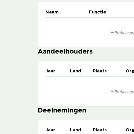
Naam
Functie
Probeer gra
Aandeelhouders
Jaar
Land
Plaats
Org
Probeer gra
Deelnemingen
Jaar
Land
Plaats
Org