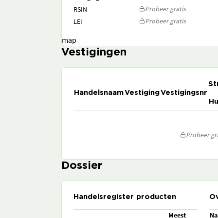
Probeer gratis
RSIN
Probeer gratis
LEI
map
Vestigingen
St
Handelsnaam
Vestiging
Vestigingsnr
Hu
Probeer gra
Dossier
Handelsregister producten
Ov
Meest
N