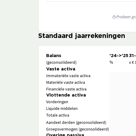
Probeer gra
Standaard jaarrekeningen
Balans
'24->'25
31
(geconsolideerd)
%
x € 
Vaste activa
Immateriële vaste activa
Materiële vaste activa
Financiële vaste activa
Vlottende activa
Vorderingen
Liquide middelen
Totale activa
Aandeel derden (geconsolideerd)
Groepsvermogen (geconsolideerd)
Overige passiva