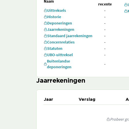
Naam
recente
Uittreksels
-
Historie
-
Deponeringen
-
Jaarrekeningen
-
Standaard jaarrekeningen
-
Concernrelaties
-
Statuten
-
UBO-uittreksel
-
Buitenlandse
-
deponeringen
Jaarrekeningen
Jaar
Verslag
A
Probeer gra