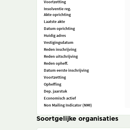
Voortzetting
Insolventie reg.
Akte oprichting
Laatste akte
Datum oprichting
Huidig adres
Vestigingsdatum
Reden inschrijving
Reden uitschrijving
Reden opheff.
Datum eerste inschrijving
Voortzetting
Opheffing
Dep. jaarstuk
Economisch actief
Non Mailing Indicator (NMI)
Soortgelijke organisaties