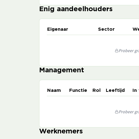
Enig aandeelhouders
Eigenaar
Sector
We
Probeer gra
Management
Naam
Functie
Rol
Leeftijd
In
Probeer gra
Werknemers