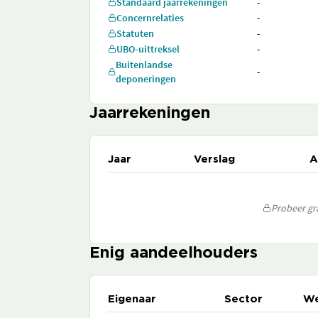
Standaard jaarrekeningen
-
Concernrelaties
-
Statuten
-
UBO-uittreksel
-
Buitenlandse
-
deponeringen
Jaarrekeningen
Jaar
Verslag
A
Probeer gra
Enig aandeelhouders
Eigenaar
Sector
We