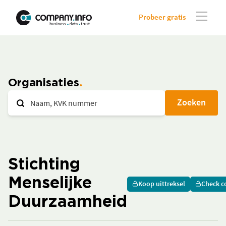
Probeer gratis
Organisaties
Zoeken
Stichting
Menselijke
Koop uittreksel
Check c
Duurzaamheid