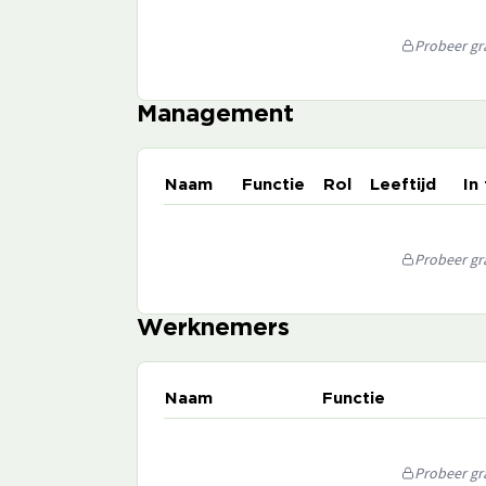
Probeer gra
Management
Naam
Functie
Rol
Leeftijd
In
Probeer gra
Werknemers
Naam
Functie
Probeer gra