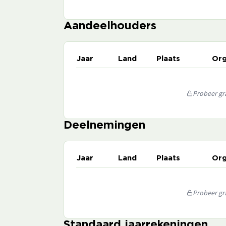
Aandeelhouders
Jaar
Land
Plaats
Org
Probeer gra
Deelnemingen
Jaar
Land
Plaats
Org
Probeer gra
Standaard jaarrekeningen