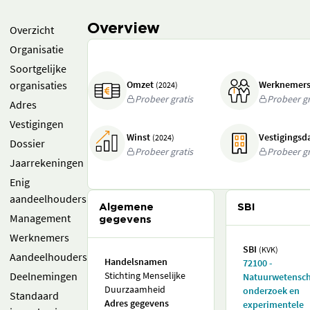
Overview
Overzicht
Organisatie
Soortgelijke
organisaties
Omzet
Werknemer
(2024)
Probeer gratis
Probeer gr
Adres
Vestigingen
Winst
Vestigings
(2024)
Dossier
Probeer gratis
Probeer gr
Jaarrekeningen
Enig
aandeelhouders
Algemene
SBI
Management
gegevens
Werknemers
SBI
(KVK)
Aandeelhouders
Handelsnamen
72100 -
Deelnemingen
Stichting Menselijke
Natuurwetensch
Duurzaamheid
onderzoek en
Standaard
Adres gegevens
experimentele