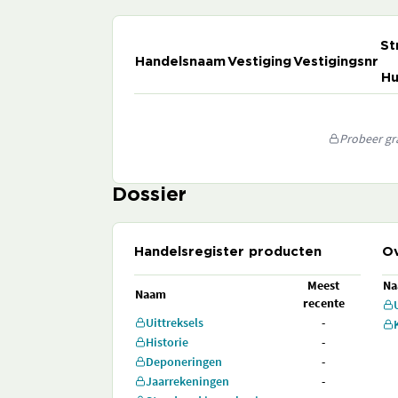
St
Handelsnaam
Vestiging
Vestigingsnr
Hu
Probeer gra
Dossier
Handelsregister producten
Ov
Meest
N
Naam
recente
Uittreksels
-
Historie
-
Deponeringen
-
Jaarrekeningen
-