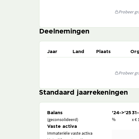
Probeer gra
Deelnemingen
Jaar
Land
Plaats
Org
Probeer gra
Standaard jaarrekeningen
Balans
'24->'25
31
(geconsolideerd)
%
x € 
Vaste activa
Immateriële vaste activa