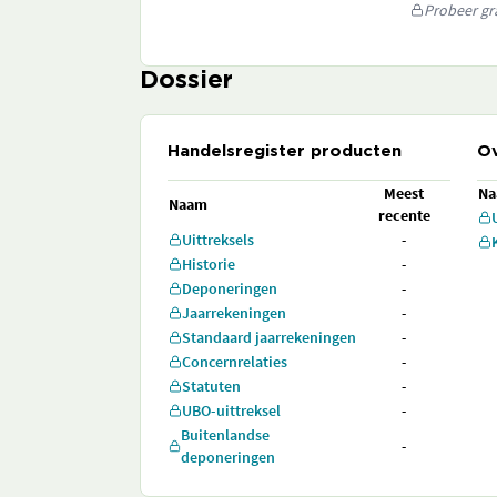
Probeer gra
Dossier
Handelsregister producten
Ov
Meest
N
Naam
recente
Uittreksels
-
Historie
-
Deponeringen
-
Jaarrekeningen
-
Standaard jaarrekeningen
-
Concernrelaties
-
Statuten
-
UBO-uittreksel
-
Buitenlandse
-
deponeringen