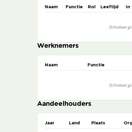
Naam
Functie
Rol
Leeftijd
In
Probeer gra
Werknemers
Naam
Functie
Probeer gra
Aandeelhouders
Jaar
Land
Plaats
Org