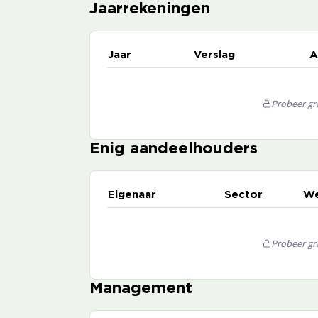
Jaarrekeningen
Jaar
Verslag
A
Probeer gra
Enig aandeelhouders
Eigenaar
Sector
We
Probeer gra
Management