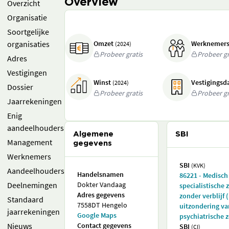
Overview
Overzicht
Organisatie
Soortgelijke
organisaties
Omzet
Werknemer
(2024)
Probeer gratis
Probeer gr
Adres
Vestigingen
Winst
Vestigings
(2024)
Dossier
Probeer gratis
Probeer gr
Jaarrekeningen
Enig
aandeelhouders
Algemene
SBI
Management
gegevens
Werknemers
SBI
(KVK)
Aandeelhouders
Handelsnamen
86221 - Medisch
Deelnemingen
Dokter Vandaag
specialistische 
Adres gegevens
zonder verblijf 
Standaard
7558DT Hengelo
uitzondering va
jaarrekeningen
Google Maps
psychiatrische z
Nieuws
Contact gegevens
SBI
(CI)