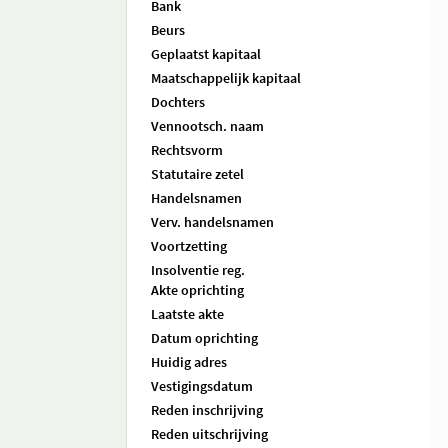
Bank
Beurs
Geplaatst kapitaal
Maatschappelijk kapitaal
Dochters
Vennootsch. naam
Rechtsvorm
Statutaire zetel
Handelsnamen
Verv. handelsnamen
Voortzetting
Insolventie reg.
Akte oprichting
Laatste akte
Datum oprichting
Huidig adres
Vestigingsdatum
Reden inschrijving
Reden uitschrijving