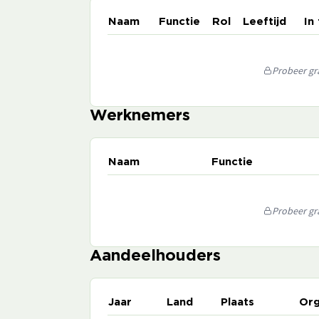
Naam
Functie
Rol
Leeftijd
In
Probeer gra
Werknemers
Naam
Functie
Probeer gra
Aandeelhouders
Jaar
Land
Plaats
Org