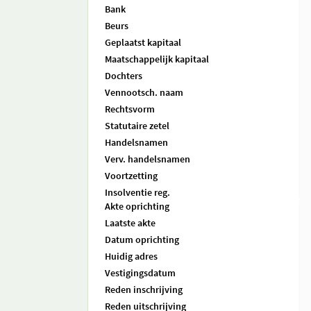
Bank
Beurs
Geplaatst kapitaal
Maatschappelijk kapitaal
Dochters
Vennootsch. naam
Rechtsvorm
Statutaire zetel
Handelsnamen
Verv. handelsnamen
Voortzetting
Insolventie reg.
Akte oprichting
Laatste akte
Datum oprichting
Huidig adres
Vestigingsdatum
Reden inschrijving
Reden uitschrijving