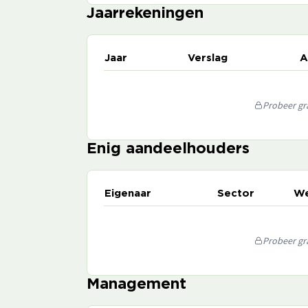
Jaarrekeningen
Jaar
Verslag
A
Probeer gra
Enig aandeelhouders
Eigenaar
Sector
We
Probeer gra
Management