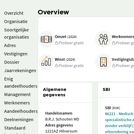
Overview
Overzicht
Organisatie
Soortgelijke
organisaties
Omzet
Werknemer
(2024)
Probeer gratis
Probeer gr
Adres
Vestigingen
Winst
Vestigings
(2024)
Dossier
Probeer gratis
Probeer gr
Jaarrekeningen
Enig
aandeelhouders
Algemene
SBI
Management
gegevens
Werknemers
SBI
(KVK)
Aandeelhouders
Handelsnamen
86221 - Medisch
Deelnemingen
B.R.J. Schouten MD
specialistische 
Adres gegevens
zonder verblijf 
Standaard
1221AZ Hilversum
uitzondering va