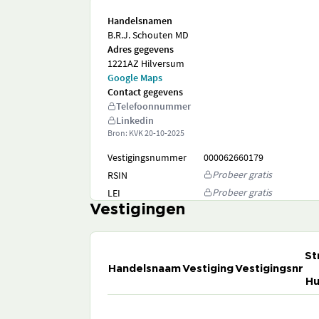
Handelsnamen
B.R.J. Schouten MD
Adres gegevens
1221AZ Hilversum
Google Maps
Contact gegevens
Telefoonnummer
Linkedin
Bron: KVK
20-10-2025
Vestigingsnummer
000062660179
Probeer gratis
RSIN
Probeer gratis
LEI
Vestigingen
St
Handelsnaam
Vestiging
Vestigingsnr
Hu