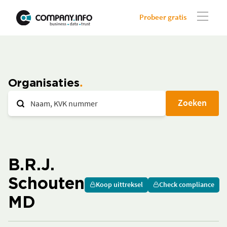
Probeer gratis
Organisaties
Zoeken
B.R.J.
Schouten
Koop uittreksel
Check compliance
MD