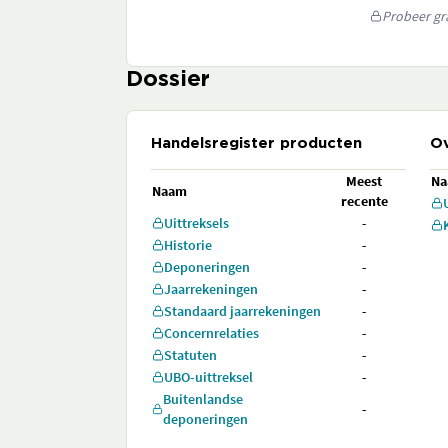
Probeer gra
Dossier
Handelsregister producten
Ov
Meest
N
Naam
recente
Uittreksels
-
Historie
-
Deponeringen
-
Jaarrekeningen
-
Standaard jaarrekeningen
-
Concernrelaties
-
Statuten
-
UBO-uittreksel
-
Buitenlandse
-
deponeringen