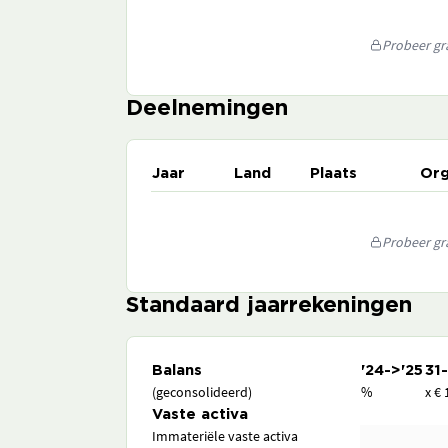
Probeer gra
Deelnemingen
Jaar
Land
Plaats
Org
Probeer gra
Standaard jaarrekeningen
Balans
'24->'25
31
(geconsolideerd)
%
x € 
Vaste activa
Immateriële vaste activa